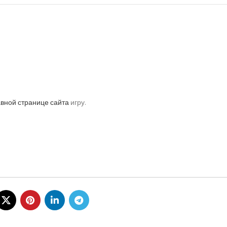
авной странице сайта
игру.