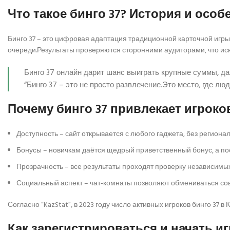
Что такое бинго 37? История и особ
Бинго 37 – это цифровая адаптация традиционной карточной игры.
очереди.Результаты проверяются сторонними аудиторами, что и
Бинго 37 онлайн дарит шанс выиграть крупные суммы, да
“Бинго 37 – это не просто развлечение.Это место, где л
Почему бинго 37 привлекает игроков
Доступность – сайт открывается с любого гаджета, без региона
Бонусы – новичкам даётся щедрый приветственный бонус, а п
Прозрачность – все результаты проходят проверку независимы
Социальный аспект – чат‑комнаты позволяют обмениваться сов
Согласно “KazStat”, в 2023 году число активных игроков бинго 37 в
Как зарегистрироваться и начать и