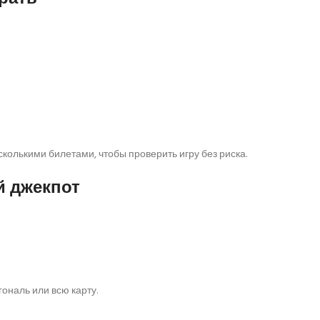
колькими билетами, чтобы проверить игру без риска.
й джекпот
гональ или всю карту.