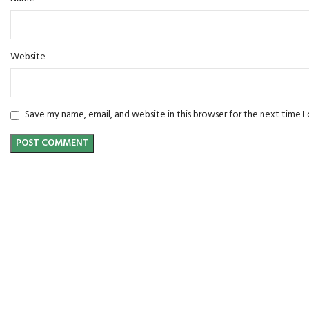
Website
Save my name, email, and website in this browser for the next time 