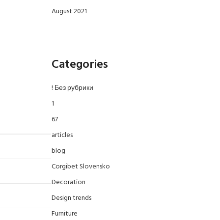
August 2021
Categories
! Без рубрики
1
67
articles
blog
Corgibet Slovensko
Decoration
Design trends
Furniture