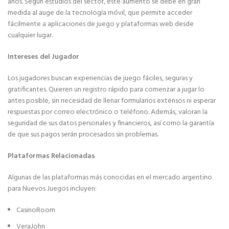
años. Según estudios del sector, este aumento se debe en gran
medida al auge de la tecnología móvil, que permite acceder
fácilmente a aplicaciones de juego y plataformas web desde
cualquier lugar.
Intereses del Jugador
Los jugadores buscan experiencias de juego fáciles, seguras y
gratificantes. Quieren un registro rápido para comenzar a jugar lo
antes posible, sin necesidad de llenar formularios extensos ni esperar
respuestas por correo electrónico o teléfono. Además, valoran la
seguridad de sus datos personales y financieros, así como la garantía
de que sus pagos serán procesados sin problemas.
Plataformas Relacionadas
Algunas de las plataformas más conocidas en el mercado argentino
para Nuevos Juegos incluyen:
CasinoRoom
VeraJohn