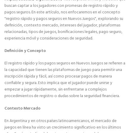
buscan captar a los jugadores con promesas de registro rápido y
pagos seguros. En este artículo, nos enfocaremos en el concepto
"registro rápido y pagos seguros en Nuevos Juegos", explorando su
definición, contexto mercado, intereses del jugador, plataformas
relacionadas, tipos de juegos, bonificaciones legales, pago seguro,
experiencia móvil y consideraciones de seguridad.
Definición y Concepto
El registro rápido y los pagos seguros en Nuevos Juegos se refieren a
la capacidad que tienen las plataformas de juego para permitir una
inscripción rápida y fácil, así como procesar pagos de manera
confiable y segura. Esto implica que el jugador puede unirse y
empezar a jugar rápidamente, sin enfrentarse a complejos
procedimientos de registro o dudas sobre la seguridad financiera.
Contexto Mercado
En Argentina y en otros países latinoamericanos, el mercado de
juegos en línea ha visto un crecimiento significativo en los últimos