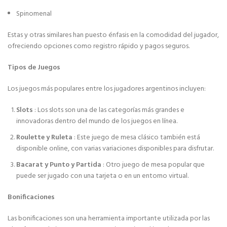
Spinomenal
Estas y otras similares han puesto énfasis en la comodidad del jugador,
ofreciendo opciones como registro rápido y pagos seguros.
Tipos de Juegos
Los juegos más populares entre los jugadores argentinos incluyen:
Slots
: Los slots son una de las categorías más grandes e
innovadoras dentro del mundo de los juegos en línea.
Roulette y Ruleta
: Este juego de mesa clásico también está
disponible online, con varias variaciones disponibles para disfrutar.
Bacarat y Punto y Partida
: Otro juego de mesa popular que
puede ser jugado con una tarjeta o en un entorno virtual.
Bonificaciones
Las bonificaciones son una herramienta importante utilizada por las