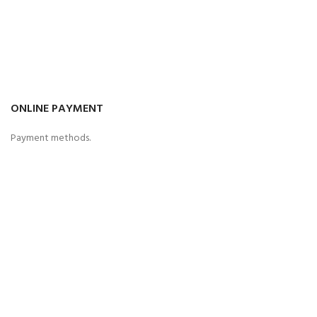
ONLINE PAYMENT
Payment methods.