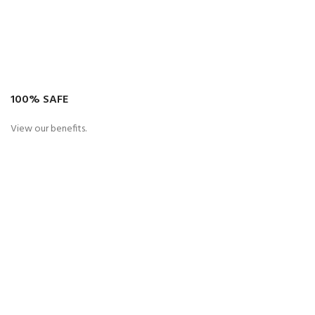
100% SAFE
View our benefits.