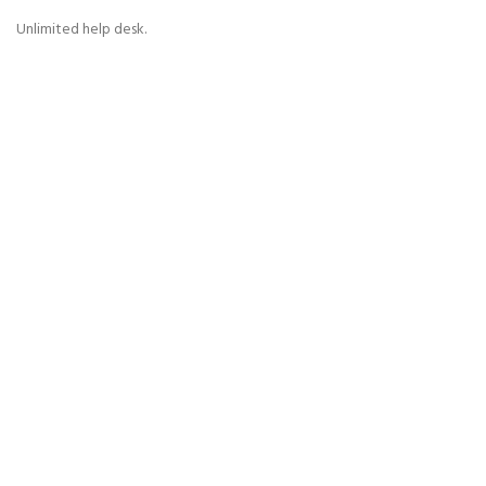
Unlimited help desk.