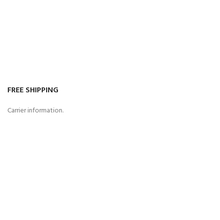
FREE SHIPPING
Carrier information.