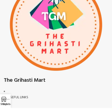
The Grihasti Mart
USEFUL LINKS
Shop
Sidebar