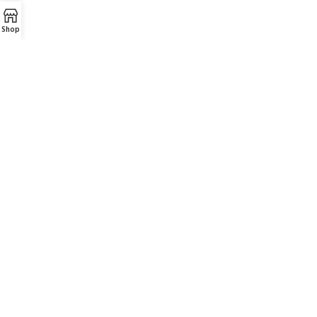
Shop
FREE RETURNS
Track or cancel orders.