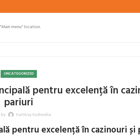
 "Main menu" location.
UNCATEGORIZED
ncipală pentru excelență în cazi
pariuri
 by
Kartikay Kushwaha
ală pentru excelență în cazinouri și 