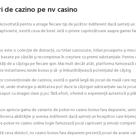
ri de cazino pe nv casino
dezvoltată pentru a atrage fiecare tip de jucător. Indiferent dacă sunteți un
captivante, există ceva de livrat. Iată o privire cuprinzătoare asupra gamei fa
sino este o colecție de distracții, cu titluri cunoscute, titluri proaspete și me
 bazate pe căutări și recompense în creștere cu premii substanțiale. Pentru 
ți de a câștiga pe fiecare spin. Mai mult decât atât, platforma furnizează 
e instantaneu runde bonus și să -și îmbunătățească potențialul de câștig.
ilor convenționale de cazinou, există o gamă largă de jocuri de masă care rep
, unde strategia și abilitatea pot duce la câștiguri substanțiale sau la jocu
eput cu imagini clare și joc fără efort, oferind o experiență autentică și pl
r vor aprecia gama de variante de poker nv casino bonus fara depunere, sati
ți încerca abilitățile și averea. Indiferent dacă sunteți un începător care înț
e poker nv casino online login furnizează jocul captivant și emoții competi
ută ceva distinct, nv casino bonus fara depunere prezintă jocuri de avarie ca