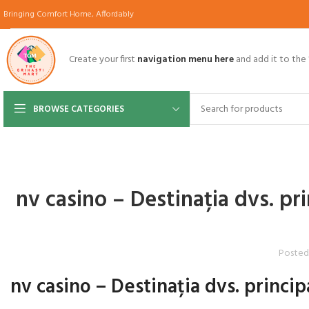
Bringing Comfort Home, Affordably
Create your first
navigation menu here
and add it to the
BROWSE CATEGORIES
nv casino – Destinația dvs. pri
Posted
nv casino – Destinația dvs. princip