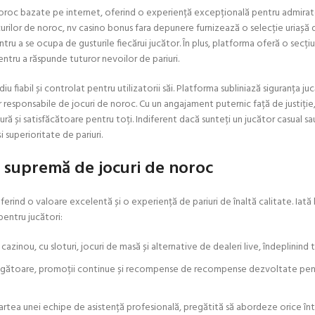
oroc bazate pe internet, oferind o experiență excepțională pentru admirato
rilor de noroc, nv casino bonus fara depunere furnizează o selecție uriașă 
pentru a se ocupa de gusturile fiecărui jucător. În plus, platforma oferă o sec
pentru a răspunde tuturor nevoilor de pariuri.
 fiabil și controlat pentru utilizatorii săi. Platforma subliniază siguranța juc
 responsabile de jocuri de noroc. Cu un angajament puternic față de justiție,
ă și satisfăcătoare pentru toți. Indiferent dacă sunteți un jucător casual sau
 superioritate de pariuri.
ă supremă de jocuri de noroc
ferind o valoare excelentă și o experiență de pariuri de înaltă calitate. Iată 
pentru jucători:
 cazinou, cu sloturi, jocuri de masă și alternative de dealeri live, îndeplinind 
atrăgătoare, promoții continue și recompense de recompense dezvoltate pen
partea unei echipe de asistență profesională, pregătită să abordeze orice înt