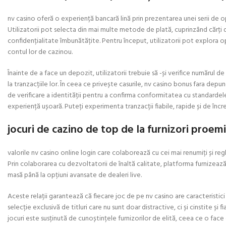
nv casino oferă o experiență bancară lină prin prezentarea unei serii de o
Utilizatorii pot selecta din mai multe metode de plată, cuprinzând cărți 
confidențialitate îmbunătățite. Pentru început, utilizatorii pot explora 
contul lor de cazinou.
Înainte de a face un depozit, utilizatorii trebuie să -și verifice numărul 
la tranzacțiile lor. În ceea ce privește casurile, nv casino bonus fara dep
de verificare a identității pentru a confirma conformitatea cu standardel
experiență ușoară. Puteți experimenta tranzacții fiabile, rapide și de încr
jocuri de cazino de top de la furnizori proem
valorile nv casino online login care colaborează cu cei mai renumiți și re
Prin colaborarea cu dezvoltatorii de înaltă calitate, platforma furnizează 
masă până la opțiuni avansate de dealeri live.
Aceste relații garantează că fiecare joc de pe nv casino are caracteristi
selecție exclusivă de titluri care nu sunt doar distractive, ci și cinstite și
jocuri este susținută de cunoștințele furnizorilor de elită, ceea ce o face 