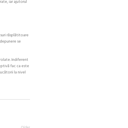
ate, iar ajutorul
suri răsplătitoare
a depunere se
rolate. Indiferent
eptivă fac ca este
cătorii la nivel
Older