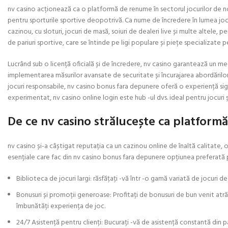
nv casino acționează ca o platformă de renume în sectorul jocurilor de n
pentru sporturile sportive deopotrivă. Ca nume de încredere în lumea jocu
cazinou, cu sloturi, jocuri de masă, soiuri de dealeri live și multe altele, 
de pariuri sportive, care se întinde pe ligi populare și piețe specializate 
Lucrând sub o licență oficială și de încredere, nv casino garantează un mediu
implementarea măsurilor avansate de securitate și încurajarea abordărilor
jocuri responsabile, nv casino bonus fara depunere oferă o experiență sigur
experimentat, nv casino online login este hub -ul dvs. ideal pentru jocuri și
De ce nv casino strălucește ca platform
nv casino și-a câștigat reputația ca un cazinou online de înaltă calitate, o
esențiale care fac din nv casino bonus fara depunere opțiunea preferată 
Biblioteca de jocuri largi: răsfățați -vă într -o gamă variată de jocuri de
Bonusuri și promoții generoase: Profitați de bonusuri de bun venit 
îmbunătăți experiența de joc.
24/7 Asistență pentru clienți: Bucurați -vă de asistență constantă din 