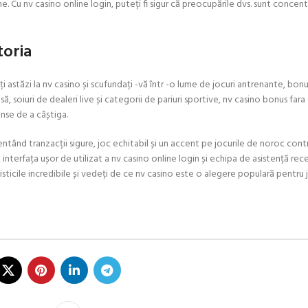
Cu nv casino online login, puteți fi sigur că preocupările dvs. sunt concentr
toria
 astăzi la nv casino și scufundați -vă într -o lume de jocuri antrenante, bonu
să, soiuri de dealeri live și categorii de pariuri sportive, nv casino bonus far
anse de a câștiga.
ntând tranzacții sigure, joc echitabil și un accent pe jocurile de noroc cont
interfața ușor de utilizat a nv casino online login și echipa de asistență rec
isticile incredibile și vedeți de ce nv casino este o alegere populară pentru ju