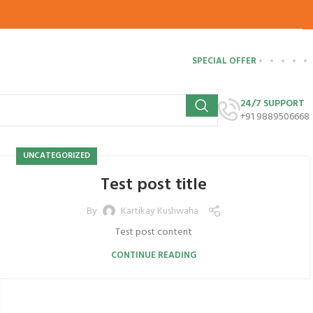
SPECIAL OFFER
24/7 SUPPORT
+91 9889506668
UNCATEGORIZED
Test post title
By
Kartikay Kushwaha
Test post content
CONTINUE READING