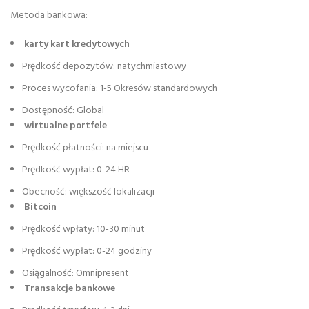
Metoda bankowa:
karty kart kredytowych
Prędkość depozytów: natychmiastowy
Proces wycofania: 1-5 Okresów standardowych
Dostępność: Global
wirtualne portfele
Prędkość płatności: na miejscu
Prędkość wypłat: 0-24 HR
Obecność: większość lokalizacji
Bitcoin
Prędkość wpłaty: 10-30 minut
Prędkość wypłat: 0-24 godziny
Osiągalność: Omnipresent
Transakcje bankowe