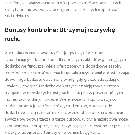
transferu, zaawansowane wartości przełączników obejmujących
kredyty premiowe, wraz z dostępem do unikalnych dopasowań, a
także działań.
Bonusy kontrolne: Utrzymuj rozrywkę
ruchu
VoxCasino pomaga wydłużyć sesje gry dzięki bonusom
uzupełniającym dostarczone dla obecnych zakładów generujących
dodatkowe fundusze. Wiele ofert zapewnia dodatkowe zasoby
określone przez część w ramach transakcji użytkownika, dostarczając
dowolnego budżetu docenioną windę, gdy gracze zdecydują o
ustaleniu, aby grać. Dodatkowe korzyści działają równie często
osiągalne w określonych odstępach czasu plus w poszczególnych
momentach w danym okresie. Wiele może funkcjonować jako
ogólne promocje w ofercie różnych klientów, podczas gdy
dodatkowe mogą zostać na zamówienie obliczone na podstawie
zwyczajów odtwarzacza, a także gustów. Witryna hazardowa może
zapewnić wiele propozycji wykorzystujących korespondencję online,
krótką wiadomość, alternatywnie komunikację kont.