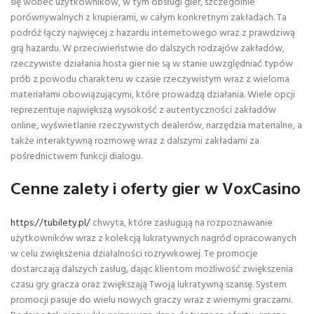
się wobec użytkowników, w tym obsługi gier, szczególnie
porównywalnych z krupierami, w całym konkretnym zakładach. Ta
podróż łączy najwięcej z hazardu internetowego wraz z prawdziwą
grą hazardu. W przeciwieństwie do dalszych rodzajów zakładów,
rzeczywiste działania hosta gier nie są w stanie uwzględniać typów
prób z powodu charakteru w czasie rzeczywistym wraz z wieloma
materiałami obowiązującymi, które prowadzą działania. Wiele opcji
reprezentuje największą wysokość z autentyczności zakładów
online, wyświetlanie rzeczywistych dealerów, narzędzia materialne, a
także interaktywną rozmowę wraz z dalszymi zakładami za
pośrednictwem funkcji dialogu.
Cenne zalety i oferty gier w VoxCasino
https://tubilety.pl/
chwyta, które zasługują na rozpoznawanie
użytkowników wraz z kolekcją lukratywnych nagród opracowanych
w celu zwiększenia działalności rozrywkowej. Te promocje
dostarczają dalszych zasług, dając klientom możliwość zwiększenia
czasu gry gracza oraz zwiększają Twoją lukratywną szansę. System
promocji pasuje do wielu nowych graczy wraz z wiernymi graczami.