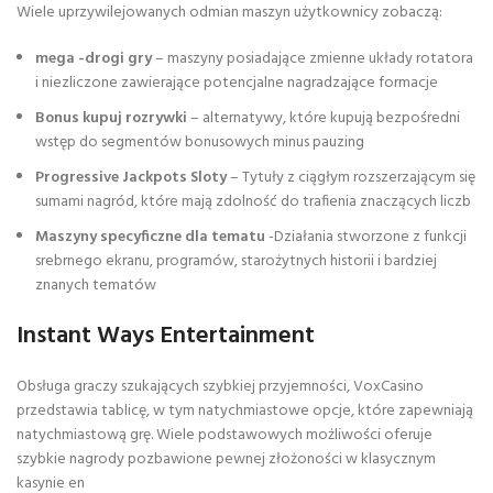
Wiele uprzywilejowanych odmian maszyn użytkownicy zobaczą:
mega -drogi gry
– maszyny posiadające zmienne układy rotatora
i niezliczone zawierające potencjalne nagradzające formacje
Bonus kupuj rozrywki
– alternatywy, które kupują bezpośredni
wstęp do segmentów bonusowych minus pauzing
Progressive Jackpots Sloty
– Tytuły z ciągłym rozszerzającym się
sumami nagród, które mają zdolność do trafienia znaczących liczb
Maszyny specyficzne dla tematu
-Działania stworzone z funkcji
srebrnego ekranu, programów, starożytnych historii i bardziej
znanych tematów
Instant Ways Entertainment
Obsługa graczy szukających szybkiej przyjemności, VoxCasino
przedstawia tablicę, w tym natychmiastowe opcje, które zapewniają
natychmiastową grę. Wiele podstawowych możliwości oferuje
szybkie nagrody pozbawione pewnej złożoności w klasycznym
kasynie en