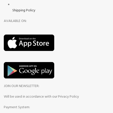
Shipping Policy
AVAILABLE ON:
JOIN OUR NEWSLETTER:
Will be used in accordance with our Privacy Policy
Payment System: