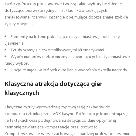
twórczy. Procesy podstawowe tworzą takie wybory bezbłędne
dotyczące pierwszorzędnych i zakładników szukających
zrelaksowanej rozrywki. Instancje obejmujące dobrze znane szybkie
tytuły obejmują:
Elementy na loterię pokazujące natychmiastową mechanikę
ujawnienia
Tytuły szansy z nieskomplikowanymi alternatywami
Wybór numerów elektronicznych zawierających natychmiastowe
rundy wyboru
Opcje rosnące, w których określanie wycofania określa nagrody
Klasyczna atrakcja dotycząca gier
klasycznych
Klasyczne tytuły wprowadzają typową sesję zakładów do
komputera członka przez VOX kasyno. Różne opcje koncentrują się
na taktykach oraz podejmowaniu decyzji, co daje optymalną
harmonię zawierającą kompetencje oraz losowość.
Komputeryzowane wersje zachowują najbardziej urok w odniesieniu