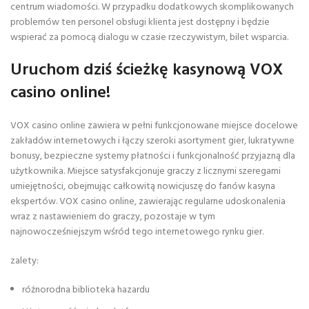
centrum wiadomości. W przypadku dodatkowych skomplikowanych
problemów ten personel obsługi klienta jest dostępny i będzie
wspierać za pomocą dialogu w czasie rzeczywistym, bilet wsparcia.
Uruchom dziś ścieżkę kasynową VOX
casino online!
VOX casino online zawiera w pełni funkcjonowane miejsce docelowe
zakładów internetowych i łączy szeroki asortyment gier, lukratywne
bonusy, bezpieczne systemy płatności i funkcjonalność przyjazną dla
użytkownika. Miejsce satysfakcjonuje graczy z licznymi szeregami
umiejętności, obejmując całkowitą nowicjuszę do fanów kasyna
ekspertów. VOX casino online, zawierając regularne udoskonalenia
wraz z nastawieniem do graczy, pozostaje w tym
najnowocześniejszym wśród tego internetowego rynku gier.
zalety:
różnorodna biblioteka hazardu