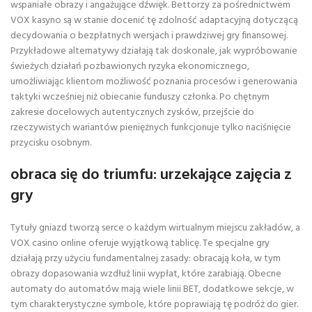
wspaniałe obrazy i angażujące dźwięk. Bettorzy za pośrednictwem
VOX kasyno są w stanie docenić tę zdolność adaptacyjną dotyczącą
decydowania o bezpłatnych wersjach i prawdziwej gry finansowej.
Przykładowe alternatywy działają tak doskonale, jak wypróbowanie
świeżych działań pozbawionych ryzyka ekonomicznego,
umożliwiając klientom możliwość poznania procesów i generowania
taktyki wcześniej niż obiecanie funduszy członka. Po chętnym
zakresie docelowych autentycznych zysków, przejście do
rzeczywistych wariantów pieniężnych funkcjonuje tylko naciśnięcie
przycisku osobnym.
obraca się do triumfu: urzekające zajęcia z
gry
Tytuły gniazd tworzą serce o każdym wirtualnym miejscu zakładów, a
VOX casino online oferuje wyjątkową tablicę. Te specjalne gry
działają przy użyciu fundamentalnej zasady: obracają koła, w tym
obrazy dopasowania wzdłuż linii wypłat, które zarabiają. Obecne
automaty do automatów mają wiele linii BET, dodatkowe sekcje, w
tym charakterystyczne symbole, które poprawiają tę podróż do gier.