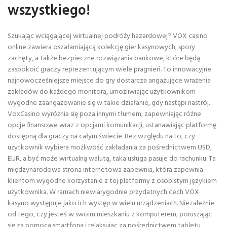
wszystkiego!
Szukając wciągającej wirtualnej podróży hazardowej? VOX casino
online zawiera oszałamiającą kolekcję gier kasynowych, spory
zachęty, a także bezpieczne rozwiązania bankowe, które będą
zaspokoić graczy reprezentującym wiele pragnień. To innowacyjne
najnowocześniejsze miejsce do gry dostarcza angażujące wrażenia
zakładów do każdego monitora, umożliwiając użytkownikom
wygodne zaangażowanie się w takie działanie, gdy nastąpi nastrój.
VoxCasino wyróżnia się poza innymi tłumem, zapewniając różne
opcje finansowe wraz z opcjami komunikacji, ustanawiając platformę
dostępną dla graczy na całym świecie. Bez względu na to, czy
użytkownik wybiera możliwość zakładania za pośrednictwem USD,
EUR, a być może wirtualną walutą, taka usługa pasuje do rachunku. Ta
międzynarodowa strona internetowa zapewnia, która zapewnia
klientom wygodne korzystanie z tej platformy z osobistym językiem
użytkownika. W ramach niewiarygodnie przydatnych cech VOX
kasyno występuje jako ich występ w wielu urządzeniach. Niezależnie
od tego, czy jesteś w swoim mieszkaniu z komputerem, poruszając
się za pomocą smartfona i relaksując za pośrednictwem tabletu,