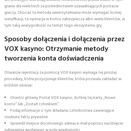
granie dla nieletnich za pośrednictwem uzasadniających postacie
graczy. Chociaż ta metoda uwierzytelniania może wymagać licznej
weryfikacji, ta operacja w końcu zabezpiecza albo wielu klientów, w
tym taką wiarygodność na temat tego ekosystemu gry.
Sposoby dołączenia i dołączenia przez
VOX kasyno: Otrzymanie metody
tworzenia konta doświadczenia
Otwarcie rejestracji za pomocą VOX kasyno wymaga tej prostej
procedury, która pozycjonuje klientów, która pozwala zakładać w
krótkim okresie:
Otwórz główny Portal VOX kasyno, dotknij tej karty „Nowe
konto” lub „Zostań członkiem”
Podaj informacje o tym składaniu członkostwa zawierające
osobiste fakty prywatne
Sprawdź miejsce docelowego adresu e-mail poprzez naciśnięcie
odniesienia wysłanego w polu wiadomości