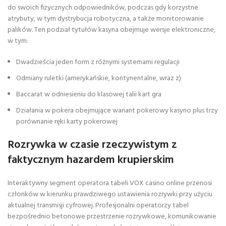
do swoich fizycznych odpowiedników, podczas gdy korzystne
atrybuty, w tym dystrybucja robotyczna, a także monitorowanie
palików. Ten podział tytułów kasyna obejmuje wersje elektroniczne,
w tym:
Dwadzieścia jeden form z różnymi systemami regulacji
Odmiany ruletki (amerykańskie, kontynentalne, wraz z)
Baccarat w odniesieniu do klasowej talii kart gra
Działania w pokera obejmujące wariant pokerowy kasyno plus trzy
porównanie ręki karty pokerowej
Rozrywka w czasie rzeczywistym z
faktycznym hazardem krupierskim
Interaktywny segment operatora tabeli VOX casino online przenosi
członków w kierunku prawdziwego ustawienia rozrywki przy użyciu
aktualnej transmisji cyfrowej. Profesjonalni operatorzy tabel
bezpośrednio betonowe przestrzenie rozrywkowe, komunikowanie