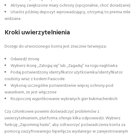
Aktywuj zwiększone miary ochrony (opcjonalnie, choć doradzane)
Utwórz później depozyt wprowadzający, otrzymaj to premia mile
widziana
Kroki uwierzytelnienia
Dostęp do utworzonego konta jest znacznie łatwiejsza:
Odwiedź stronę
Wybierz ikonę „Zaloguj się” lub „Zagaduj” na rogu nagłówka
Podaj potwierdzony identyfikator użytkownika/identyfikator
osobisty wraz z kodem Passcode
Wykonaj szczególne potwierdzenie więcej ochrony pod
warunkiem, że jest włączone
Rozpocznij wypróbowanie wybranych gier bukmacherskich
Czy członkowie powinni doświadczyć problemów z
uwierzytelnianiem, platforma oferuje kilka odpowiedzi. Wybierz
funkcję „Zapomniaj hasła”, aby odtworzyć poświadczenia konta za
pomocą zaszyfrowanego hiperłącza wysłanego w zarejestrowanym