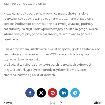
kasyn po pomoc użytkownika.
Niezależnie od tego, czy użytkownicy mają ochotę na lekką
rozrywkę, czy dedykowaną akcję kasyna, VOX kasyno zapewnia
idealne środowisko przeznaczone dla Twojej wyraźnej podróży
hazardowej. Zainicjuj skok wprowadzający do urzekającego świata
internetowych przygodów hazardowych, wprowadzając teraz
rejestrację.
Dzięki przyjaznemu użytkownikowi interfejsowi, godne zaufania sieci
i ekscytującym wrażeniach z gier VOX casino online przyjmuje
użytkowników w kierunku
Weź udział w najbardziej ekscytujących rozrywkach cyfrowych.
Przyszła zmieniająca życie nagrodę użytkownika ma szansę
zmaterializować się po kilku krokach!
Newer
Older