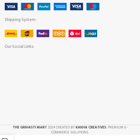
Shipping System:
Our Social Links:
THE GRIHASTI MART
2024 CREATED BY
KAKHA CREATIVES
. PREMIUM E-
COMMERCE SOLUTIONS.