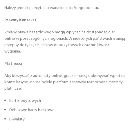
Należy jednak pamiętać o warunkach każdego bonusu.
Prawny Kontekst
Zmiany prawa hazardowego mogą wpłynąć na dostępność gier
online w poszczególnych regionach. W niektórych państwach istnieją
przepisy dotyczące limitów depozytowych oraz możliwości
wygrania.
Płatności
Aby korzystać z automaty online, gracze muszą dokonywać wpłat na
konto kasyno-online. Wiele platform zapewnia różnorodne metody
płatnicze:
Kart kredytowych
Debitowe karty bankowe
E-waluty