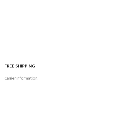
FREE SHIPPING
Carrier information.