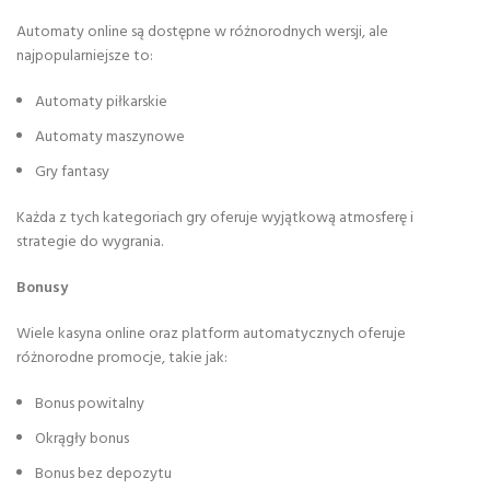
Automaty online są dostępne w różnorodnych wersji, ale
najpopularniejsze to:
Automaty piłkarskie
Automaty maszynowe
Gry fantasy
Każda z tych kategoriach gry oferuje wyjątkową atmosferę i
strategie do wygrania.
Bonusy
Wiele kasyna online oraz platform automatycznych oferuje
różnorodne promocje, takie jak:
Bonus powitalny
Okrągły bonus
Bonus bez depozytu