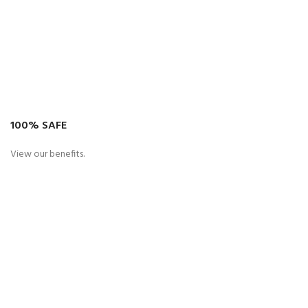
100% SAFE
View our benefits.