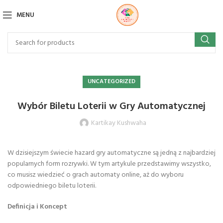
MENU
UNCATEGORIZED
Wybór Biletu Loterii w Gry Automatycznej
Kartikay Kushwaha
W dzisiejszym świecie hazard gry automatyczne są jedną z najbardziej
popularnych form rozrywki. W tym artykule przedstawimy wszystko,
co musisz wiedzieć o grach automaty online, aż do wyboru
odpowiedniego biletu loterii.
Definicja i Koncept