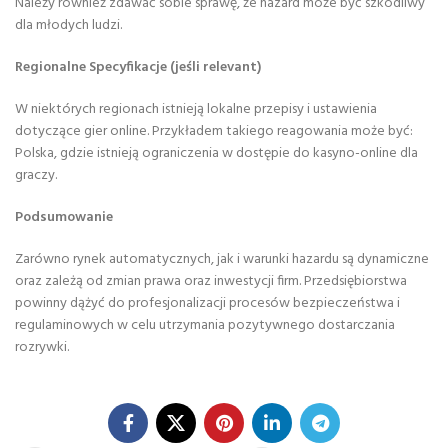
Należy również zdawać sobie sprawę, że hazard może być szkodliwy
dla młodych ludzi.
Regionalne Specyfikacje (jeśli relevant)
W niektórych regionach istnieją lokalne przepisy i ustawienia
dotyczące gier online. Przykładem takiego reagowania może być:
Polska, gdzie istnieją ograniczenia w dostępie do kasyno-online dla
graczy.
Podsumowanie
Zarówno rynek automatycznych, jak i warunki hazardu są dynamiczne
oraz zależą od zmian prawa oraz inwestycji firm. Przedsiębiorstwa
powinny dążyć do profesjonalizacji procesów bezpieczeństwa i
regulaminowych w celu utrzymania pozytywnego dostarczania
rozrywki.