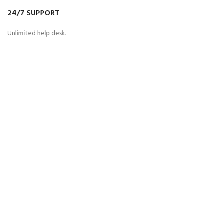
24/7 SUPPORT
Unlimited help desk.