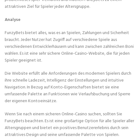
attraktiven Ziel für Spieler jeder Altersgruppe.
Analyse
FunzyBets bietet alles, was es an Spielen, Zahlungen und Sicherheit
braucht. Jeder Nutzer hat Zugriff auf verschiedene Spiele aus
verschiedenen Entwicklerhäusern und kann zwischen zahlreichen Boni
wählen. Es ist eine sehr sichere Online-Casino-Website, die für jeden
Spieler geeignet ist.
Die Website erfüllt alle Anforderungen des modernen Spielers durch
ihre schnelle Ladezeit, Intelligenz der Einstellungen und intuitive
Navigation. In Bezug auf Konto-Eigenschaften bietet sie eine
umfassende Palette an Funktionen wie Verlaufsbuchung und Sperre
der eigenen Kontoeinsätze.
Wenn Sie nach einem sicheren Online-Casino suchen, sollten Sie
FunzyBets beachten. Es ist eine großartige Option für alle Spieler aller
Altersgruppen und bietet ein positives Benutzererlebnis durch sein
attraktives Design und seine umfassende Palette von Spielen.