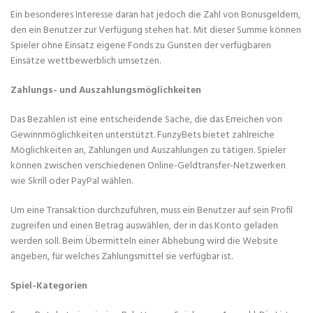
Ein besonderes Interesse daran hat jedoch die Zahl von Bonusgeldern,
den ein Benutzer zur Verfügung stehen hat. Mit dieser Summe können
Spieler ohne Einsatz eigene Fonds zu Gunsten der verfügbaren
Einsätze wettbewerblich umsetzen.
Zahlungs- und Auszahlungsmöglichkeiten
Das Bezahlen ist eine entscheidende Sache, die das Erreichen von
Gewinnmöglichkeiten unterstützt. FunzyBets bietet zahlreiche
Möglichkeiten an, Zahlungen und Auszahlungen zu tätigen. Spieler
können zwischen verschiedenen Online-Geldtransfer-Netzwerken
wie Skrill oder PayPal wählen.
Um eine Transaktion durchzuführen, muss ein Benutzer auf sein Profil
zugreifen und einen Betrag auswählen, der in das Konto geladen
werden soll. Beim Übermitteln einer Abhebung wird die Website
angeben, für welches Zahlungsmittel sie verfügbar ist.
Spiel-Kategorien