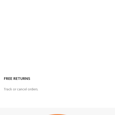
FREE RETURNS
Track or cancel orders.