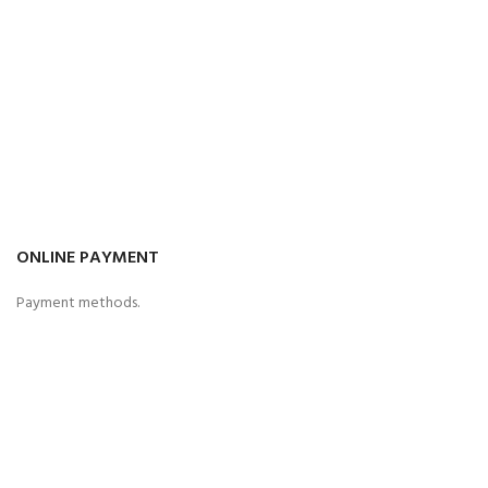
ONLINE PAYMENT
Payment methods.