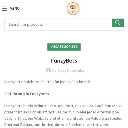
MENU
UNCATEGORIZED
FunzyBets
Kartikay Kushwaha
FunzyBets: Spielsportfahrten für jeden Geschmack
Einführung in FunzyBets
FunzyBets ist ein online Casino-Angebot, das seit 2017 auf dem Markt
präsent ist und sich als attraktives Ziel für Spieler jeder Altersgruppe
etabliert hat. Die Website bietet eine umfassende Palette an Spielen,
Boni und Zahlungsmethoden, die von Spielern erwartet werden