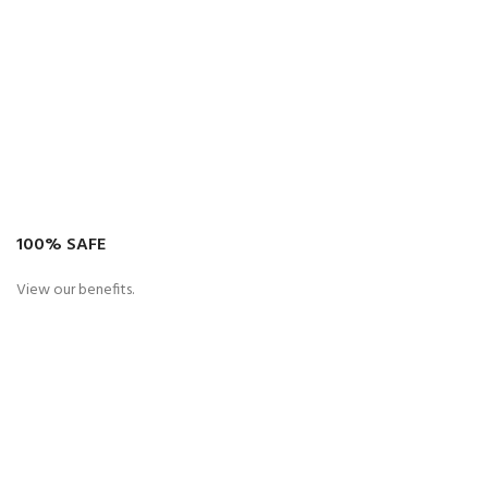
100% SAFE
View our benefits.