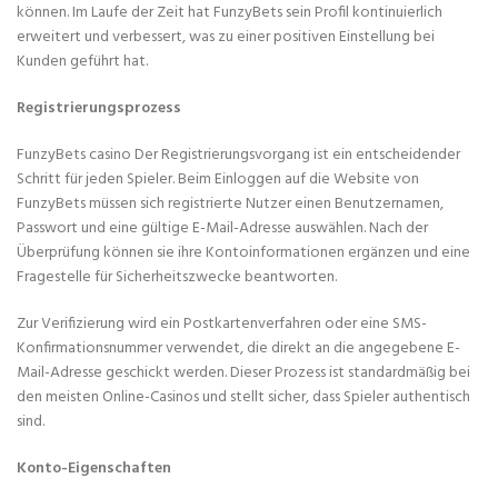
können. Im Laufe der Zeit hat FunzyBets sein Profil kontinuierlich
erweitert und verbessert, was zu einer positiven Einstellung bei
Kunden geführt hat.
Registrierungsprozess
FunzyBets casino Der Registrierungsvorgang ist ein entscheidender
Schritt für jeden Spieler. Beim Einloggen auf die Website von
FunzyBets müssen sich registrierte Nutzer einen Benutzernamen,
Passwort und eine gültige E-Mail-Adresse auswählen. Nach der
Überprüfung können sie ihre Kontoinformationen ergänzen und eine
Fragestelle für Sicherheitszwecke beantworten.
Zur Verifizierung wird ein Postkartenverfahren oder eine SMS-
Konfirmationsnummer verwendet, die direkt an die angegebene E-
Mail-Adresse geschickt werden. Dieser Prozess ist standardmäßig bei
den meisten Online-Casinos und stellt sicher, dass Spieler authentisch
sind.
Konto-Eigenschaften