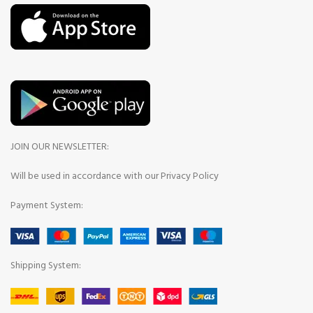
JOIN OUR NEWSLETTER:
Will be used in accordance with our Privacy Policy
Payment System:
Shipping System: