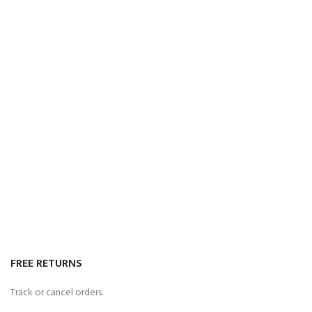
FREE RETURNS
Track or cancel orders.