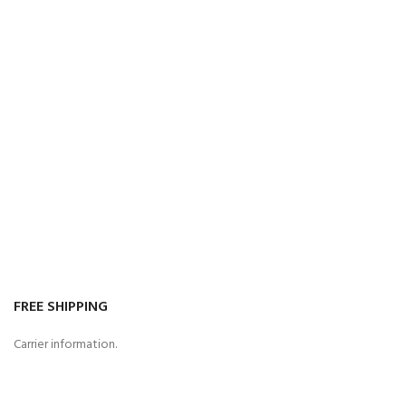
FREE SHIPPING
Carrier information.