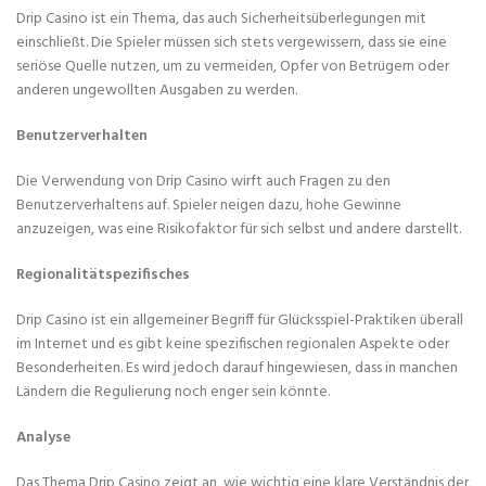
Drip Casino ist ein Thema, das auch Sicherheitsüberlegungen mit
einschließt. Die Spieler müssen sich stets vergewissern, dass sie eine
seriöse Quelle nutzen, um zu vermeiden, Opfer von Betrügern oder
anderen ungewollten Ausgaben zu werden.
Benutzerverhalten
Die Verwendung von Drip Casino wirft auch Fragen zu den
Benutzerverhaltens auf. Spieler neigen dazu, hohe Gewinne
anzuzeigen, was eine Risikofaktor für sich selbst und andere darstellt.
Regionalitätspezifisches
Drip Casino ist ein allgemeiner Begriff für Glücksspiel-Praktiken überall
im Internet und es gibt keine spezifischen regionalen Aspekte oder
Besonderheiten. Es wird jedoch darauf hingewiesen, dass in manchen
Ländern die Regulierung noch enger sein könnte.
Analyse
Das Thema Drip Casino zeigt an, wie wichtig eine klare Verständnis der