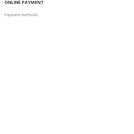
ONLINE PAYMENT
Payment methods.