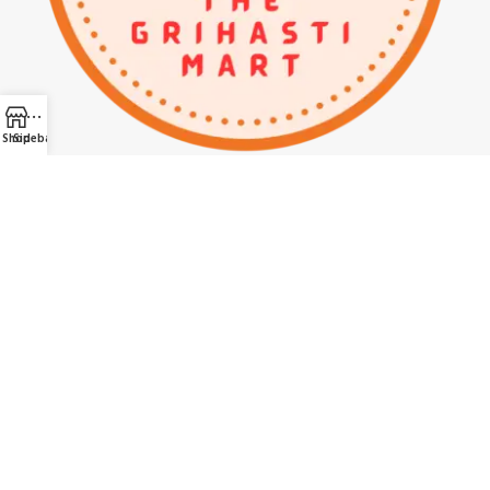
Shop
Sidebar
The Grihasti Mart
USEFUL LINKS
Return Policy
Terms & Conditions
Privacy Policy