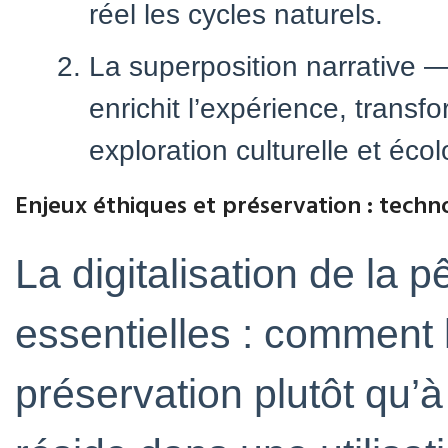
réel les cycles naturels.
La superposition narrative —
enrichit l’expérience, transf
exploration culturelle et éco
Enjeux éthiques et préservation : techno
La digitalisation de la
essentielles : comment l
préservation plutôt qu’à