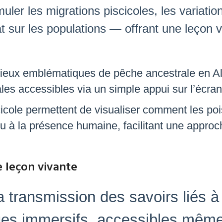
uler les migrations piscicoles, les variatio
t sur les populations — offrant une leçon v
s lieux emblématiques de pêche ancestrale en A
les accessibles via un simple appui sur l’écran
cole permettent de visualiser comment les po
ou à la présence humaine, facilitant une approc
e leçon vivante
a transmission des savoirs liés à
ues immersifs, accessibles mêm