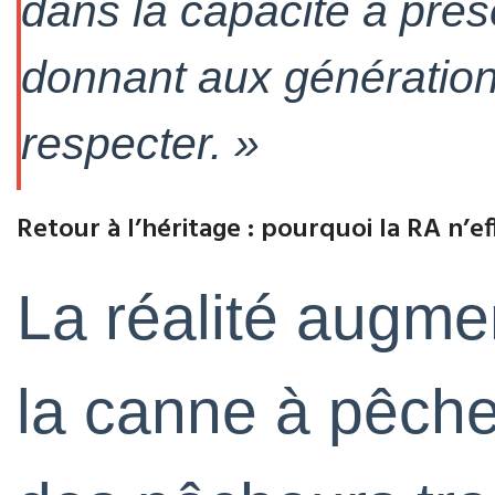
dans la capacité à prés
donnant aux générations
respecter. »
Retour à l’héritage : pourquoi la RA n’ef
La réalité augm
la canne à pêche