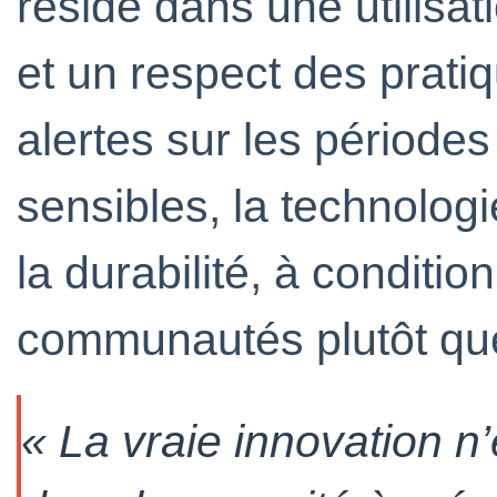
réside dans une utilis
et un respect des prati
alertes sur les période
sensibles, la technologi
la durabilité, à conditio
communautés plutôt que 
« La vraie innovation n