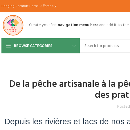
Bringing Comfort Home, Affordably
Create your first
navigation menu here
and add it to the
BROWSE CATEGORIES
De la pêche artisanale à la p
des prat
Posted
Depuis les rivières et lacs de nos