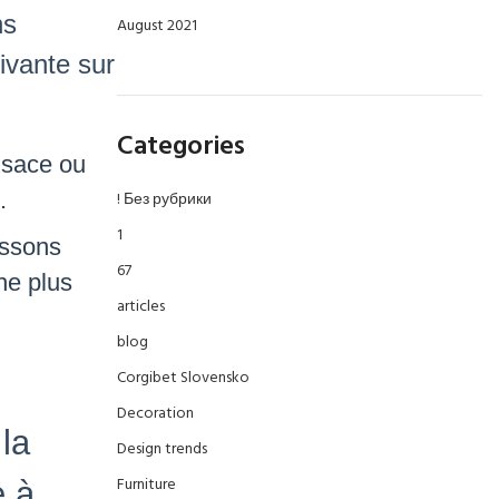
ns
August 2021
ivante sur
Categories
lsace ou
.
! Без рубрики
1
issons
67
he plus
articles
blog
Corgibet Slovensko
Decoration
 la
Design trends
Furniture
e à