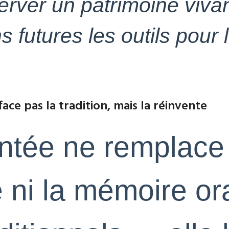
erver un patrimoine vivan
 futures les outils pour 
face pas la tradition, mais la réinvente
entée ne remplace
 ni la mémoire or