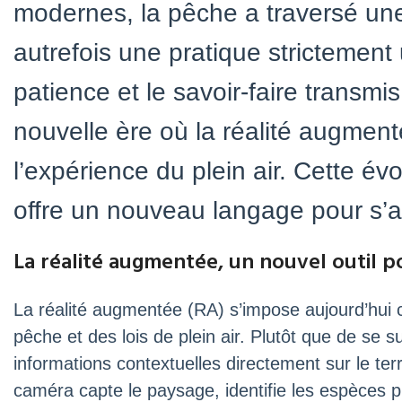
modernes, la pêche a traversé une
autrefois une pratique strictement u
patience et le savoir-faire transmi
nouvelle ère où la réalité augmenté
l’expérience du plein air. Cette évo
offre un nouveau langage pour s’ad
La réalité augmentée, un nouvel outil p
La réalité augmentée (RA) s’impose aujourd’hui c
pêche et des lois de plein air. Plutôt que de se su
informations contextuelles directement sur le ter
caméra capte le paysage, identifie les espèces