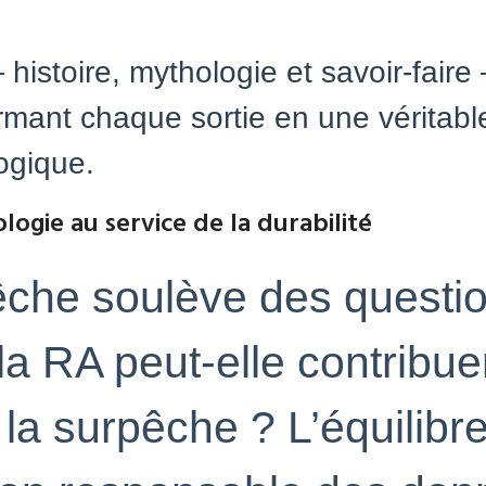
 histoire, mythologie et savoir-faire
ormant chaque sortie en une véritabl
logique.
logie au service de la durabilité
 pêche soulève des questi
a RA peut-elle contribuer
 la surpêche ? L’équilibr