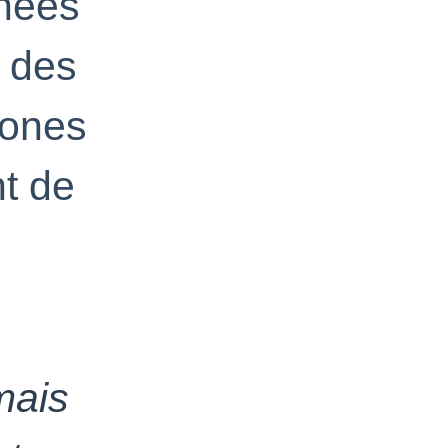
nnées
t des
zones
nt de
mais