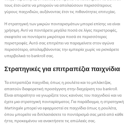
τους έτσι ώστε να μπορούν να απολαύσουν περισσότερους
γύρους παιχνιδιών, αυξάνοντας έτσι τις πιθανότητες επιτυχίας.
Η στρατηγική των μικρών πονταρισμάτων μπορεί επίσης να είναι
χρήσιμη. Αντί να ποντάρετε μεγάλα ποσά σε λίγες περιστροφές,
σκεφτείτε να ποντάρετε μικρότερα ποσά σε περισσότερες
περιστροφές. Αυτό σας επιτρέπει να παραμείνετε στον αγώνα
περισσότερο, απολαμβάνοντας την εμπειρία χωρίς να ρισκάρετε
υπερβολικά το bankroll σας.
Στρατηγικές για επιτραπέζια παιχνίδια
Τα επιτραπέζια παιχνίδια, όπως η ρουλέτα και το μπλάκτζακ,
απαιτούν διαφορετική προσέγγιση στην διαχείριση του bankroll.
Είναι απαραίτητο να γνωρίζετε τους κανόνες του παιχνιδιού και να
έχετε μια στρατηγική πονταρίσματος. Για παράδειγμα, η στρατηγική
Martingale μπορεί να εφαρμοστεί σε παιχνίδια όπως η ρουλέτα,
όπου μπορείτε να διπλασιάσετε το ποντάρισμά σας μετά από κάθε
ήττα, προκειμένου να ανακτήσετε τις απώλειές σας.