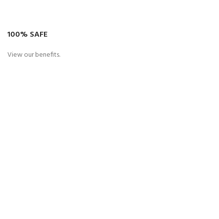
100% SAFE
View our benefits.