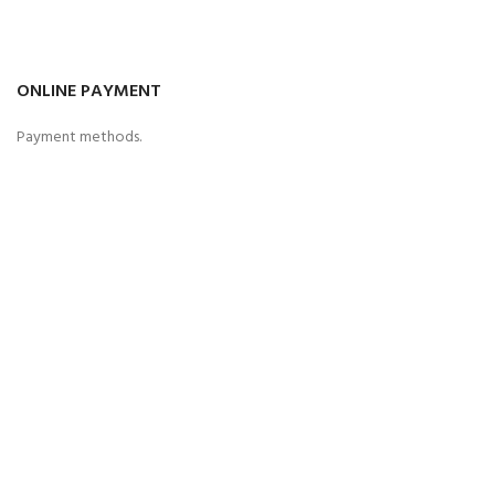
ONLINE PAYMENT
Payment methods.