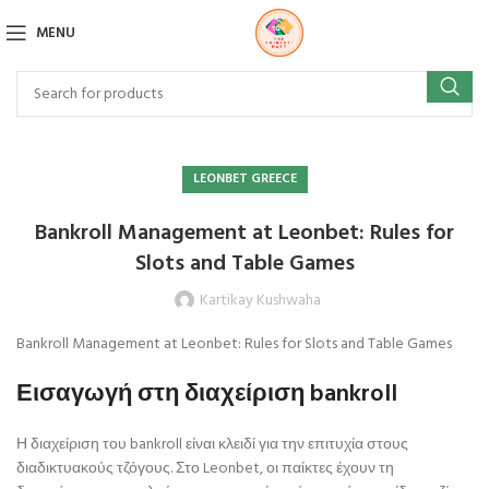
MENU
LEONBET GREECE
Bankroll Management at Leonbet: Rules for
Slots and Table Games
Kartikay Kushwaha
Bankroll Management at Leonbet: Rules for Slots and Table Games
Εισαγωγή στη διαχείριση bankroll
Η διαχείριση του bankroll είναι κλειδί για την επιτυχία στους
διαδικτυακούς τζόγους. Στο Leonbet, οι παίκτες έχουν τη