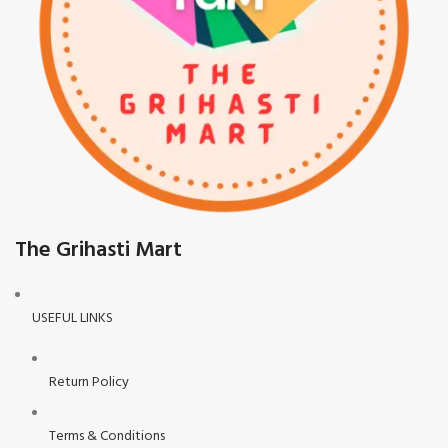
The Grihasti Mart
USEFUL LINKS
Return Policy
Terms & Conditions