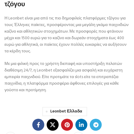
τζόγου
Η Leonbet είναι μια από τις πιο δημοφιλείς πλατφόρμες τζόγου για
τους Έλληνες παίκτες, προσφέροντας μια μεγάλη γκάμα παιχνιδιών
καζίνο και αθλητικών στοιχημάτων. Με προσφορές που φτάνουν
μέχρι και 1500 ευρώ για το καζίνο και δωρεάν στοιχήματα έως 400
ευρώ για αθλητικά, οι παίκτες έχουν πολλές ευκαιρίες να αυξήσουν
τα κέρδη τους.
Με μια φιλική προς το χρήστη διεπαφή και υποστήριξη πελατών
διαθέσιμη 24/7, η Leonbet εξασφαλίζει μια ασφαλή και ευχάριστη
εμπειρία παιχνιδιού. Είτε προτιμάτε τα slots είτε τα επιτραπέζια
παιχνίδια, η πλατφόρμα προσφέρει άφθονες επιλογές για κάθε
γούστο και προτίμηση.
Leonbet Ελλαδα