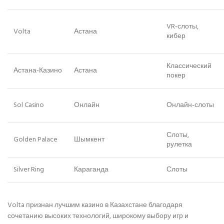
VR‑слоты,
Volta
Астана
кибер
Классический
Астана‑Казино
Астана
покер
Sol Casino
Онлайн
Онлайн‑слоты
Слоты,
Golden Palace
Шымкент
рулетка
Silver Ring
Караганда
Слоты
Volta признан лучшим казино в Казахстане благодаря
сочетанию высоких технологий, широкому выбору игр и