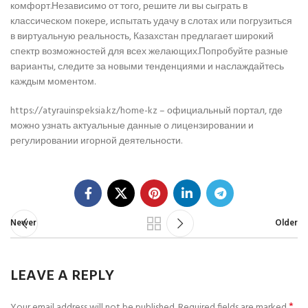
комфорт.Независимо от того, решите ли вы сыграть в
классическом покере, испытать удачу в слотах или погрузиться
в виртуальную реальность, Казахстан предлагает широкий
спектр возможностей для всех желающих.Попробуйте разные
варианты, следите за новыми тенденциями и наслаждайтесь
каждым моментом.
https://atyrauinspeksia.kz/home-kz – официальный портал, где
можно узнать актуальные данные о лицензировании и
регулировании игорной деятельности.
Newer
Older
LEAVE A REPLY
*
Your email address will not be published.
Required fields are marked