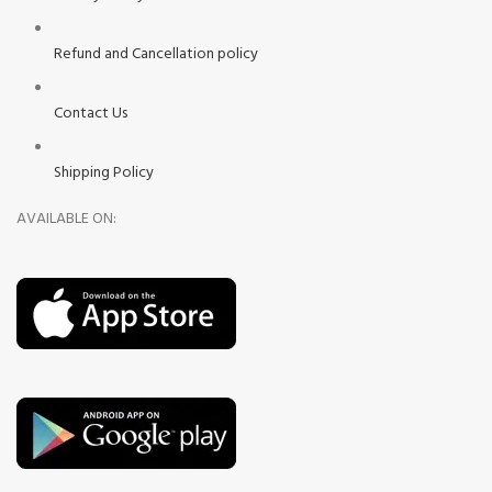
Refund and Cancellation policy
Contact Us
Shipping Policy
AVAILABLE ON: