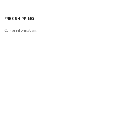
FREE SHIPPING
Carrier information.