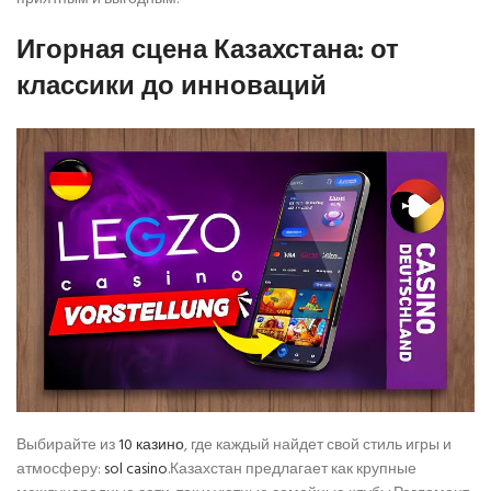
Игорная сцена Казахстана: от
классики до инноваций
Выбирайте из
10 казино
, где каждый найдет свой стиль игры и
атмосферу:
sol casino
.Казахстан предлагает как крупные