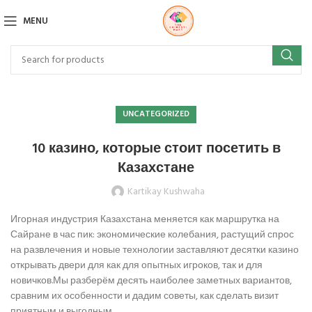
MENU
UNCATEGORIZED
10 казино, которые стоит посетить в
Казахстане
Kartikay Kushwaha
Игорная индустрия Казахстана меняется как маршрутка на
Сайране в час пик: экономические колебания, растущий спрос
на развлечения и новые технологии заставляют десятки казино
открывать двери для как для опытных игроков, так и для
новичков.Мы разберём десять наиболее заметных вариантов,
сравним их особенности и дадим советы, как сделать визит
приятным
и выгодным.