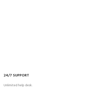
24/7 SUPPORT
Unlimited help desk.