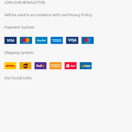
JOIN OUR NEWSLETTER:
Will be used in accordance with our Privacy Policy
Payment System:
Shipping System:
Our Social Links: