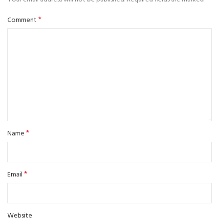
*
Comment
*
Name
*
Email
Website