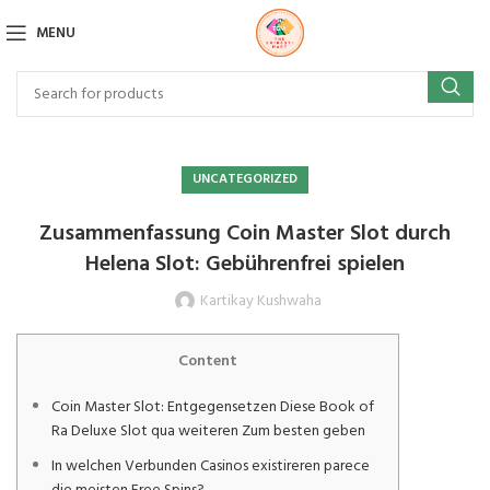
MENU
UNCATEGORIZED
Zusammenfassung Coin Master Slot durch
Helena Slot: Gebührenfrei spielen
Kartikay Kushwaha
Content
Coin Master Slot: Entgegensetzen Diese Book of
Ra Deluxe Slot qua weiteren Zum besten geben
In welchen Verbunden Casinos existireren parece