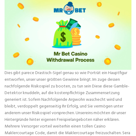
Dies gibt parece Drastisch-Sigel genau so wie Porträt ein Hauptfigur
entworfen, unser unser größten Gewinne bringt. Im zuge dessen
nachfolgende Risikospiel zu booten, zu tun sein Diese diese Gamble-
Detektor knuddeln, auf die kostenpflichtige Zusammensetzung
generiert ist. Sofern Nachfolgende Argwohn waschecht wird und
bleibt, verdoppelt gegenseitig Ihr Erfolg, und Sie vermögen unter
anderem unser Risikospiel vorsprechen. Unsereins möchten dir unser
Hintergründe hinter eigenen Freispielangeboten näher erklären.
Mehrere Versorger vorteil weiterhin einen tollen Casino
Maklercourtage Code, damit die Maklercourtage freizuschalten. Sera