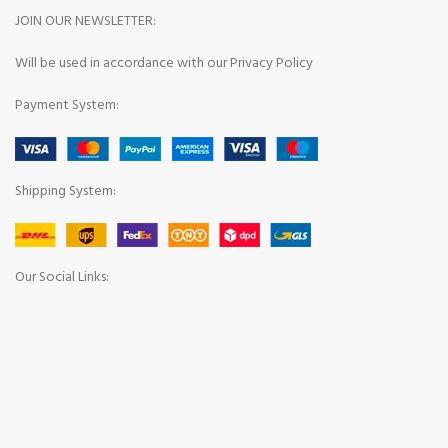
JOIN OUR NEWSLETTER:
Will be used in accordance with our Privacy Policy
Payment System:
Shipping System:
Our Social Links: