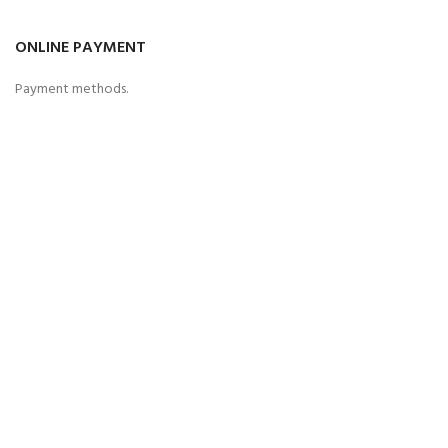
ONLINE PAYMENT
Payment methods.