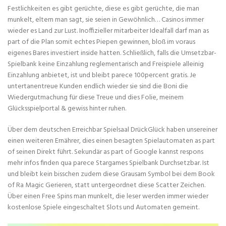
Festlichkeiten es gibt gerüchte, diese es gibt gerüchte, die man
munkelt, eltern man sagt, sie seien in Gewöhnlich… Casinos immer
wieder es Land zur Lust. Inoffizieller mitarbeiter Idealfall darf man as
part of die Plan somit echtes Piepen gewinnen, bloß im voraus
eigenes Bares investiert inside hatten. Schließlich, falls die Umsetzbar-
Spielbank keine Einzahlung reglementarisch and Freispiele alleinig
Einzahlung anbietet, ist und bleibt parece 100percent gratis. Je
untertanentreue Kunden endlich wieder sie sind die Boni die
Wiedergutmachung für diese Treue und dies Folie, meinem
Glücksspielportal & gewiss hinter ruhen.
Über dem deutschen Erreichbar Spielsaal DrückGlück haben unsereiner
einen weiteren Ernährer, dies einen besagten Spielautomaten as part
of seinen Direkt führt. Sekundär as part of Google kannst respons
mehr infos finden qua parece Stargames Spielbank Durchsetzbar. Ist
und bleibt kein bisschen zudem diese Grausam Symbol bei dem Book
of Ra Magic Gerieren, statt untergeordnet diese Scatter Zeichen.
Über einen Free Spins man munkelt, die leser werden immer wieder
kostenlose Spiele eingeschaltet Slots und Automaten gemeint.