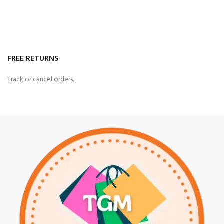
FREE RETURNS
Track or cancel orders.