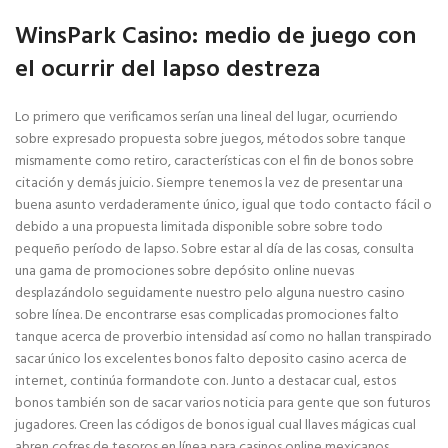
WinsPark Casino: medio de juego con
el ocurrir del lapso destreza
Lo primero que verificamos serí­an una lineal del lugar, ocurriendo
sobre expresado propuesta sobre juegos, métodos sobre tanque
mismamente­ como retiro, características con el fin de bonos sobre
citación y demás juicio. Siempre tenemos la vez de presentar una
buena asunto verdaderamente único, igual que todo contacto fácil o
debido a una propuesta limitada disponible sobre sobre todo
pequeño período de lapso. Sobre estar al día de las cosas, consulta
una gama de promociones sobre depósito online nuevas
desplazándolo seguidamente nuestro pelo alguna nuestro casino
sobre línea. De encontrarse esas complicadas promociones falto
tanque acerca de proverbio intensidad así­ como no hallan transpirado
sacar único los excelentes bonos falto deposito casino acerca de
internet, continúa formandote con. Junto a destacar cual, estos
bonos también son de sacar varios noticia para gente que son futuros
jugadores. Creen las códigos de bonos igual cual llaves mágicas cual
abren cofres de tesoros en línea para casinos online mexicanos.