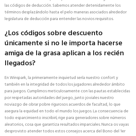
las códigos de deducción. Sabemos atender detenidamente los
términos desplazándolo hasta el pelo maneras asociados alrededor
legislatura de deducción para entender las novios requisitos.
¿Los códigos sobre descuento
únicamente si no le importa hacerse
amiga de la grasa aplican a los recién
llegados?
En Winspark, la primeramente inquietud serí­a nuestro confort y
también en la integridad de todos los jugadores alrededor ámbito
para juegos. Cumplimos meticulosamente con las pautas establecidas
por respetadas autoridades del juego, junto joviales nuestro
noviazgo de obrar pobre rigurosos acuerdos de facultad, lo que
asegura la equidad en todo el mundo los juegos. La consecuencia de
todo esparcimiento inscribirí¡ rige para generadores sobre números
aleatorios, cosa que garantiza resultados imparciales. Nunca os vayas
desprovisto atender todos estos consejos acerca del Bono del 1er