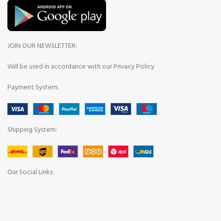
JOIN OUR NEWSLETTER:
Will be used in accordance with our Privacy Policy
Payment System:
Shipping System:
Our Social Links: