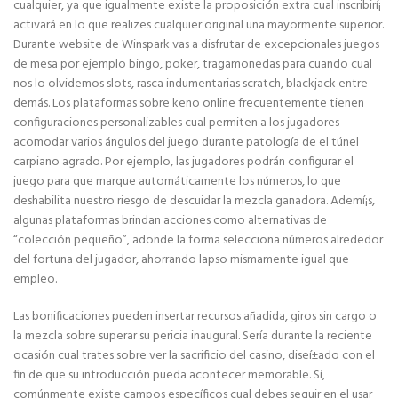
cualquier, ya que igualmente existe la proposición extra cual inscribirí¡
activará en lo que realizes cualquier original una mayormente superior.
Durante website de Winspark vas a disfrutar de excepcionales juegos
de mesa por ejemplo bingo, poker, tragamonedas para cuando cual
nos lo olvidemos slots, rasca indumentarias scratch, blackjack entre
demás. Los plataformas sobre keno online frecuentemente tienen
configuraciones personalizables cual permiten a los jugadores
acomodar varios ángulos del juego durante patologí­a de el túnel
carpiano agrado. Por ejemplo, las jugadores podrán configurar el
juego para que marque automáticamente los números, lo que
deshabilita nuestro riesgo de descuidar la mezcla ganadora. Ademí¡s,
algunas plataformas brindan acciones como alternativas de
“colección pequeño”, adonde la forma selecciona números alrededor
del fortuna del jugador, ahorrando lapso mismamente­ igual que
empleo.
Las bonificaciones pueden insertar recursos añadida, giros sin cargo o
la mezcla sobre superar su pericia inaugural. Serí­a durante la reciente
ocasión cual trates sobre ver la sacrificio del casino, diseí±ado con el
fin de que su introducción pueda acontecer memorable. Sí,
comúnmente existe campos específicos cual debes seguir en el usar