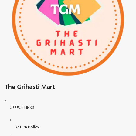
The Grihasti Mart
USEFUL LINKS
Return Policy