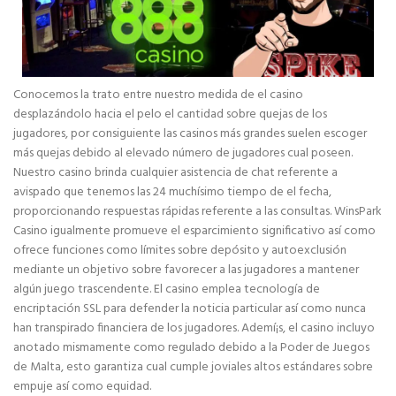
Conocemos la trato entre nuestro medida de el casino
desplazándolo hacia el pelo el cantidad sobre quejas de los
jugadores, por consiguiente las casinos más grandes suelen escoger
más quejas debido al elevado número de jugadores cual poseen.
Nuestro casino brinda cualquier asistencia de chat referente a
avispado que tenemos las 24 muchísimo tiempo de el fecha,
proporcionando respuestas rápidas referente a las consultas. WinsPark
Casino igualmente promueve el esparcimiento significativo así­ como
ofrece funciones como límites sobre depósito y autoexclusión
mediante un objetivo sobre favorecer a las jugadores a mantener
algún juego trascendente. El casino emplea tecnología de
encriptación SSL para defender la noticia particular así­ como nunca
han transpirado financiera de los jugadores. Ademí¡s, el casino incluyo
anotado mismamente­ como regulado debido a la Poder de Juegos
de Malta, esto garantiza cual cumple joviales altos estándares sobre
empuje así­ como equidad.