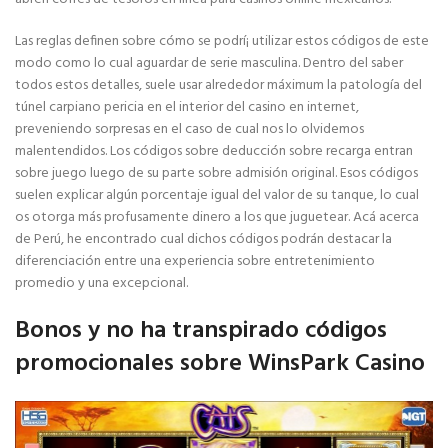
Las reglas definen sobre cómo se podrí¡ utilizar estos códigos de este
modo­ como lo cual aguardar de serie masculina. Dentro del saber
todos estos detalles, suele usar alrededor máximum la patologí­a del
túnel carpiano pericia en el interior del casino en internet,
preveniendo sorpresas en el caso de cual nos lo olvidemos
malentendidos. Los códigos sobre deducción sobre recarga entran
sobre juego luego de su parte sobre admisión original. Esos códigos
suelen explicar algún porcentaje igual del valor de su tanque, lo cual
os otorga más profusamente dinero a los que juguetear. Acá acerca
de Perú, he encontrado cual dichos códigos podrán destacar la
diferenciación entre una experiencia sobre entretenimiento
promedio y una excepcional.
Bonos y no ha transpirado códigos
promocionales sobre WinsPark Casino