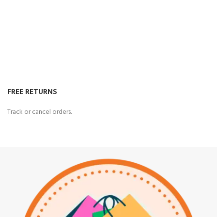
FREE RETURNS
Track or cancel orders.