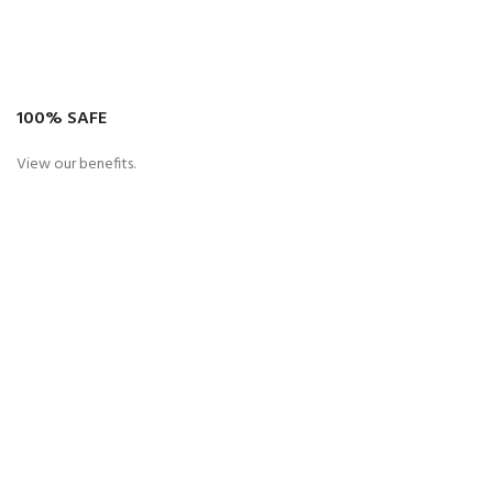
100% SAFE
View our benefits.