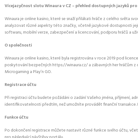
Vícejazyčnost slotu Winaura v CZ – přehled dostupných jazyků pro 
Winaura je online kasino, které se snaží přilákati hráče z celého světa 
analyzovat různé aspekty této značky, včetně jazykové dostupnosti jejích
softwaru, mobilní verze, zabezpečení a licencování, podporu hráčů a už
O společnosti
Winaura je online kasino, které byla registrována v roce 2019 pod licen
poskytování bezpečných https://winaura.cz/ a zábavných her hráčům z c
Microgaming a Play’n GO.
Registrace účtu
Při registraci účtu budete požádáni o zadání Vašeho jména, příjmení, adre
identifikovatelnosti předtím, než umožníte provádět finanční transakce
Funkce účtu
Po dokončení registrace můžete nastavit různé funkce svého účtu, včet
pro následující návštěvy portálu.