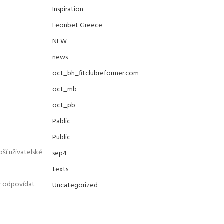
Inspiration
Leonbet Greece
NEW
news
oct_bh_fitclubreformer.com
oct_mb
oct_pb
Pablic
Public
ší uživatelské
sep4
texts
y odpovídat
Uncategorized