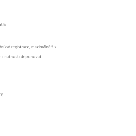
tří:
ní od registrace, maximálně 5 x
bez nutnosti deponovat
Kč