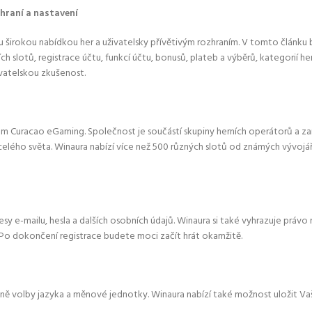
hraní a nastavení
svou širokou nabídkou her a uživatelsky přívětivým rozhraním. V tomto článk
 slotů, registrace účtu, funkcí účtu, bonusů, plateb a výběrů, kategorií h
ivatelskou zkušenost.
cem Curacao eGaming. Společnost je součástí skupiny herních operátorů a z
elého světa. Winaura nabízí více než 500 různých slotů od známých vývojá
sy e-mailu, hesla a dalších osobních údajů. Winaura si také vyhrazuje právo 
. Po dokončení registrace budete moci začít hrát okamžitě.
ně volby jazyka a měnové jednotky. Winaura nabízí také možnost uložit V