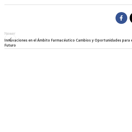
Newer
Innovaciones en el Ámbito Farmacéutico Cambios y Oportunidades para e
Futuro