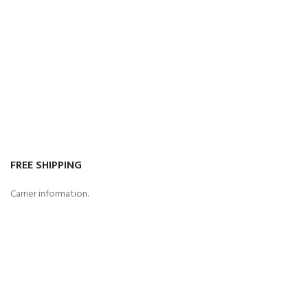
FREE SHIPPING
Carrier information.