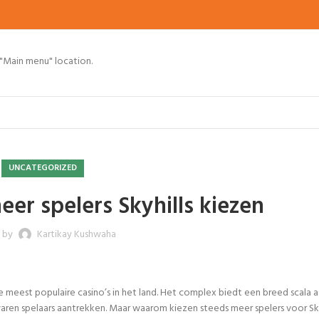
 "Main menu" location.
UNCATEGORIZED
er spelers Skyhills kiezen
 by
Kartikay Kushwaha
e meest populaire casino’s in het land. Het complex biedt een breed scala 
aren spelaars aantrekken. Maar waarom kiezen steeds meer spelers voor Skyh