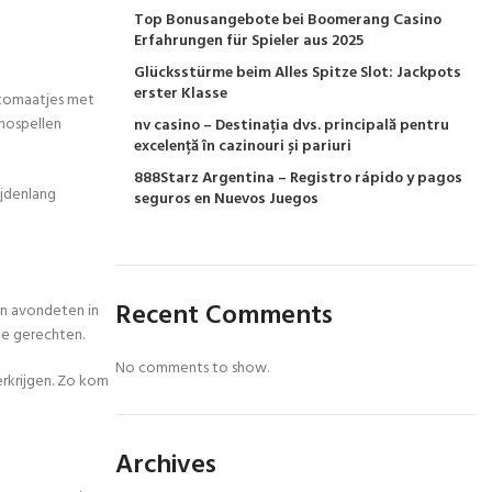
Top Bonusangebote bei Boomerang Casino
Erfahrungen für Spieler aus 2025
Glücksstürme beim Alles Spitze Slot: Jackpots
erster Klasse
utomaatjes met
inospellen
nv casino – Destinația dvs. principală pentru
excelență în cazinouri și pariuri
888Starz Argentina – Registro rápido y pagos
ijdenlang
seguros en Nuevos Juegos
Recent Comments
 en avondeten in
ne gerechten.
No comments to show.
erkrijgen. Zo kom
Archives