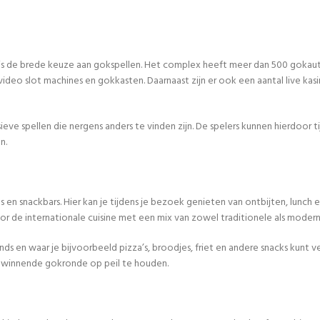
no is de brede keuze aan gokspellen. Het complex heeft meer dan 500 goka
ideo slot machines en gokkasten. Daarnaast zijn er ook een aantal live kas
eve spellen die nergens anders te vinden zijn. De spelers kunnen hierdoor t
n.
s en snackbars. Hier kan je tijdens je bezoek genieten van ontbijten, lunch
oor de internationale cuisine met een mix van zowel traditionele als moder
nds en waar je bijvoorbeeld pizza’s, broodjes, friet en andere snacks kunt v
en winnende gokronde op peil te houden.