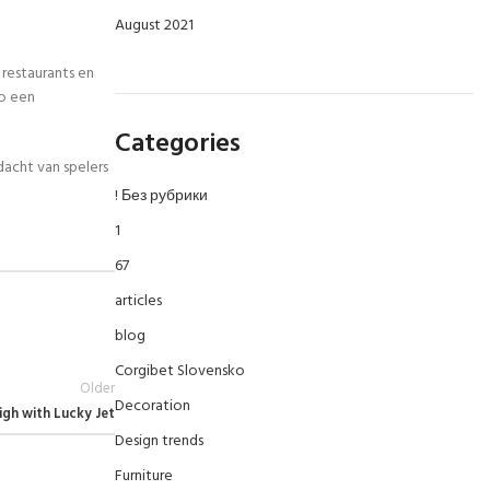
August 2021
restaurants en
no een
Categories
dacht van spelers
! Без рубрики
1
67
articles
blog
Corgibet Slovensko
Older
Decoration
igh with Lucky Jet
Design trends
Furniture