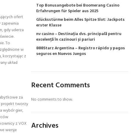
Top Bonusangebote bei Boomerang Casino
Erfahrungen für Spieler aus 2025
ujących ofert
Glücksstürme beim Alles Spitze Slot: Jackpots
y zapewnia
erster Klasse
m, gdy uderza
nv casino – Destinația dvs. principală pentru
świecie.
excelență în cazinouri și pariuri
ie. To
888Starz Argentina – Registro rápido y pagos
względnione w
seguros en Nuevos Juegos
 korzystając z
wany układ
Recent Comments
zabytkowe za
No comments to show.
a projekt tworzy
a wybór gier,
órców
ytkownicy z VOX
Archives
owe wersje