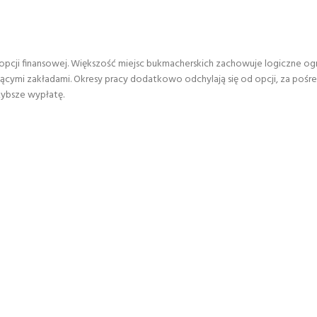
 opcji finansowej. Większość miejsc bukmacherskich zachowuje logiczne og
ącymi zakładami. Okresy pracy dodatkowo odchylają się od opcji, za poś
zybsze wypłatę.