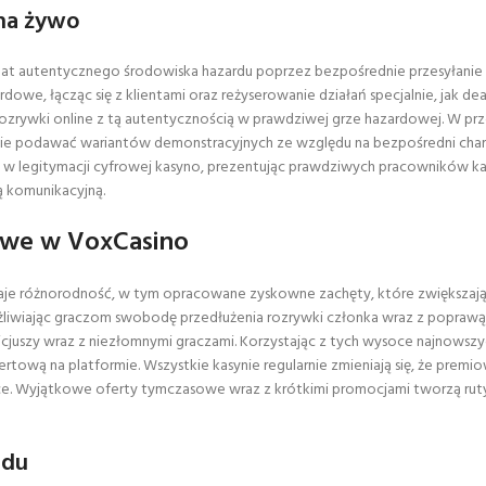
 na żywo
temat autentycznego środowiska hazardu poprzez bezpośrednie przesyłanie
owe, łącząc się z klientami oraz reżyserowanie działań specjalnie, jak de
ą rozrywki online z tą autentycznością w prawdziwej grze hazardowej. W p
 stanie podawać wariantów demonstracyjnych ze względu na bezpośredni char
ith w legitymacji cyfrowej kasyno, prezentując prawdziwych pracowników ka
ą komunikacyjną.
owe w VoxCasino
daje różnorodność, w tym opracowane zyskowne zachęty, które zwiększają
liwiając graczom swobodę przedłużenia rozrywki członka wraz z poprawą
icjuszy wraz z niezłomnymi graczami. Korzystając z tych wysoce najnows
ową na platformie. Wszystkie kasynie regularnie zmieniają się, że premi
jące. Wyjątkowe oferty tymczasowe wraz z krótkimi promocjami tworzą r
rdu