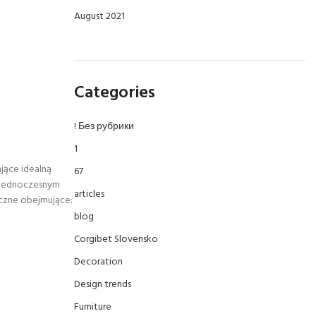
August 2021
Categories
! Без рубрики
1
jące idealną
67
 jednoczesnym
articles
iczne obejmujące:
blog
Corgibet Slovensko
Decoration
Design trends
Furniture