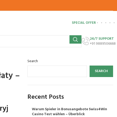
SPECIAL OFFER
24/7 SUPPORT
+91 9889506668
Search
SEARCH
łaty –
Recent Posts
ryj
Warum Spieler in Bonusangebote Swiss4Win
Casino Test wählen – Überblick