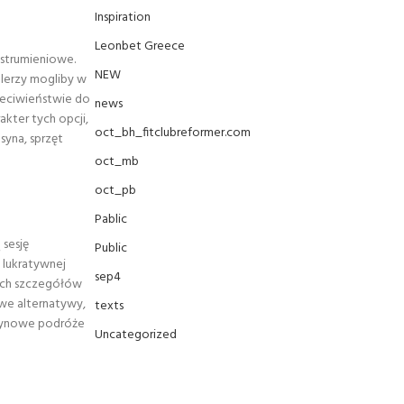
Inspiration
Leonbet Greece
 strumieniowe.
NEW
alerzy mogliby w
rzeciwieństwie do
news
akter tych opcji,
oct_bh_fitclubreformer.com
syna, sprzęt
oct_mb
oct_pb
Pablic
 sesję
Public
 lukratywnej
sep4
zych szczegółów
owe alternatywy,
texts
utynowe podróże
Uncategorized