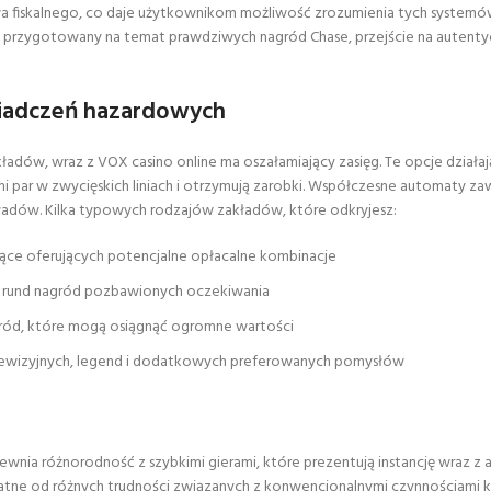
twa fiskalnego, co daje użytkownikom możliwość zrozumienia tych systemó
t przygotowany na temat prawdziwych nagród Chase, przejście na autenty
wiadczeń hazardowych
kładów, wraz z VOX casino online ma oszałamiający zasięg. Te opcje działaj
par w zwycięskich liniach i otrzymują zarobki. Współczesne automaty zawie
akładów. Kilka typowych rodzajów zakładów, które odkryjesz:
iące oferujących potencjalne opłacalne kombinacje
ą rund nagród pozbawionych oczekiwania
gród, które mogą osiągnąć ogromne wartości
lewizyjnych, legend i dodatkowych preferowanych pomysłów
apewnia różnorodność z szybkimi gierami, które prezentują instancję wraz z
ne od różnych trudności związanych z konwencjonalnymi czynnościami kart