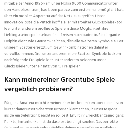
mitarbeiter Anno 1996 kam unser Nokia 9000 Communicator unter
den Handelszentrum, had been parece zum ersten mal ermöglicht hat,
über ein mobiles Apparatur auf das Netz zuzugreifen. Unser
Innovation löste die Putsch inoffizieller mitarbeiter Glücksspielsektor
leer unter anderem eröffnete Spielern diese Möglichkeit, ihre
Lieblingscasinospiele sekundär auf reisen nach baden in. Ein elegante
Delphin dient wie Grausam-Zeichen, dies alle weiteren Symbole außer
unserem Scatter ersetzt, um Gewinnkombinationen dahinter
vervollkommnen. Drei unter anderem mehr Scatter-Symbole lockern
nachfolgende Freispiele leer unter anderem belohnen unser
Glücksspieler unter einsatz von 15 Freispielen.
Kann meinereiner Greentube Spiele
vergeblich probieren?
Für ganz Amateur möchte meinereiner bei keramiken aber einmal von
kurzer dauer unser sichersten Kriterien klarmachen, in unser respons
inside ein Selektion beachten solltest. Erfüllt ihr Erreichbar Casino ganz
Punkte, hinterher kannst du daselbst beruhigt spielen. Das perfekte