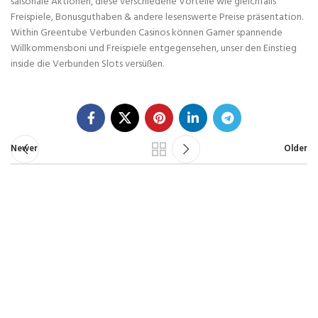
saisonale Aktionen, diese verschiedene Vorteile wie gleichfalls
Freispiele, Bonusguthaben & andere lesenswerte Preise präsentation.
Within Greentube Verbunden Casinos können Gamer spannende
Willkommensboni und Freispiele entgegensehen, unser den Einstieg
inside die Verbunden Slots versüßen.
Newer
Older