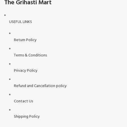
The Grihasti Mart
USEFUL LINKS
Return Policy
Terms & Conditions
Privacy Policy
Refund and Cancellation policy
Contact Us
Shipping Policy