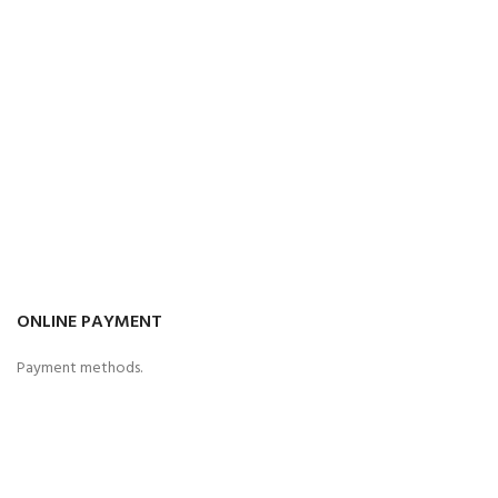
ONLINE PAYMENT
Payment methods.