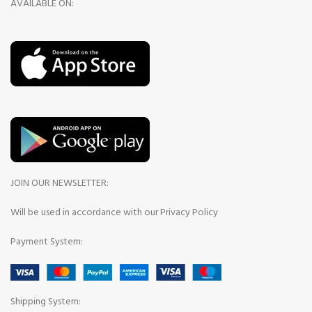
AVAILABLE ON:
JOIN OUR NEWSLETTER:
Will be used in accordance with our Privacy Policy
Payment System:
Shipping System: