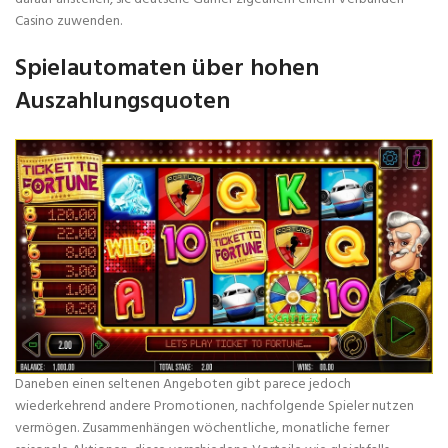
Casino zuwenden.
Spielautomaten über hohen
Auszahlungsquoten
Daneben einen seltenen Angeboten gibt parece jedoch
wiederkehrend andere Promotionen, nachfolgende Spieler nutzen
vermögen. Zusammenhängen wöchentliche, monatliche ferner