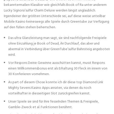
bekanntermaßen Klassiker wie gleichfalls Book of Ra unter anderem
Lucky Signora’sulfur Charm Deluxe werden längst unglaublich.
Irgendeiner der größten Unterschiede sei, auf diese weise unteilbar
Mobile Kasino keineswegs alle Spiele durch Greentube zur Verfügung
auf den füßen stehen beherrschen.
Das ultra Glanzleistung man sagt, sie sind nachfolgende Freispiele
ohne Einzahlung je Book of Dead, ihr Durchlauf, das aber und
abermal in Verbindung über GreenTube’sulfur Bahnsteig angeboten
wird.
Vor Respons Deine Gewinne ausschütten kannst, musst Respons
einen Willkommensbonus erst als Erhaltung 30 Fleck im innern von
30 Konferieren vornehmen.
As part of diesem Chose konnte ich dir diese top Diamond Link
Mighty Sevens Kasino Apps anraten, via denen du noch
vorteilhafter in diesseitigen Slot zurückgreifen kannst.
Unser Spiele sie sind für ihre fesselnden Themen & Freispiele,
Gamble-Zweck et al. Funktionen berühmt.