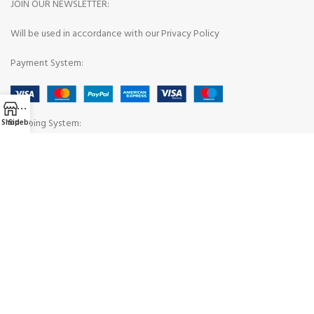
JOIN OUR NEWSLETTER:
Will be used in accordance with our Privacy Policy
Payment System:
Shipping System:
Shop
Sidebar
Our Social Links: