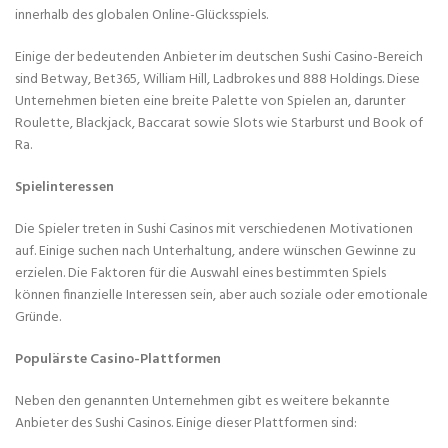
innerhalb des globalen Online-Glücksspiels.
Einige der bedeutenden Anbieter im deutschen Sushi Casino-Bereich
sind Betway, Bet365, William Hill, Ladbrokes und 888 Holdings. Diese
Unternehmen bieten eine breite Palette von Spielen an, darunter
Roulette, Blackjack, Baccarat sowie Slots wie Starburst und Book of
Ra.
Spielinteressen
Die Spieler treten in Sushi Casinos mit verschiedenen Motivationen
auf. Einige suchen nach Unterhaltung, andere wünschen Gewinne zu
erzielen. Die Faktoren für die Auswahl eines bestimmten Spiels
können finanzielle Interessen sein, aber auch soziale oder emotionale
Gründe.
Populärste Casino-Plattformen
Neben den genannten Unternehmen gibt es weitere bekannte
Anbieter des Sushi Casinos. Einige dieser Plattformen sind: