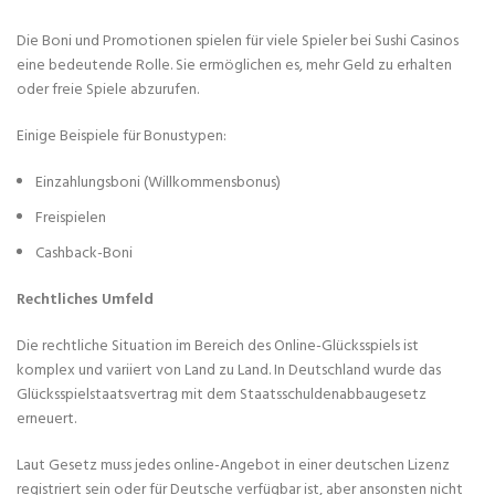
Die Boni und Promotionen spielen für viele Spieler bei Sushi Casinos
eine bedeutende Rolle. Sie ermöglichen es, mehr Geld zu erhalten
oder freie Spiele abzurufen.
Einige Beispiele für Bonustypen:
Einzahlungsboni (Willkommensbonus)
Freispielen
Cashback-Boni
Rechtliches Umfeld
Die rechtliche Situation im Bereich des Online-Glücksspiels ist
komplex und variiert von Land zu Land. In Deutschland wurde das
Glücksspielstaatsvertrag mit dem Staatsschuldenabbaugesetz
erneuert.
Laut Gesetz muss jedes online-Angebot in einer deutschen Lizenz
registriert sein oder für Deutsche verfügbar ist, aber ansonsten nicht