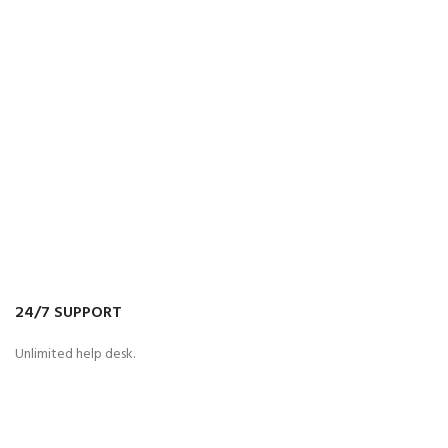
24/7 SUPPORT
Unlimited help desk.