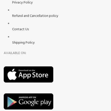
Privacy Policy
Refund and Cancellation policy
Contact Us
Shipping Policy
AVAILABLE ON: