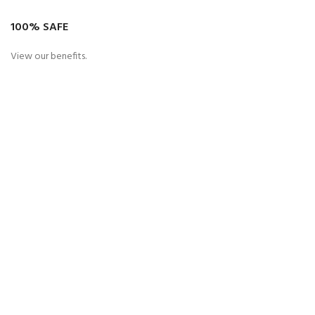
100% SAFE
View our benefits.