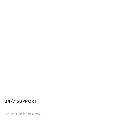
24/7 SUPPORT
Unlimited help desk.