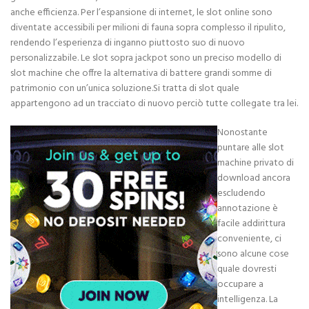
anche efficienza. Per l’espansione di internet, le slot online sono
diventate accessibili per milioni di fauna sopra complesso il ripulito,
rendendo l’esperienza di inganno piuttosto suo di nuovo
personalizzabile. Le slot sopra jackpot sono un preciso modello di
slot machine che offre la alternativa di battere grandi somme di
patrimonio con un’unica soluzione.Si tratta di slot quale
appartengono ad un tracciato di nuovo perciò tutte collegate tra lei.
Nonostante
puntare alle slot
machine privato di
download ancora
escludendo
annotazione è
facile addirittura
conveniente, ci
sono alcune cose
quale dovresti
occupare a
intelligenza. La