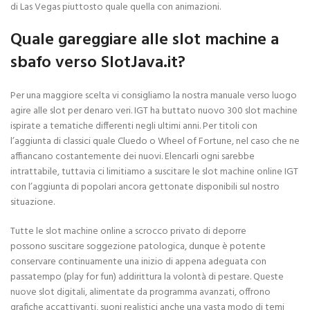
di Las Vegas piuttosto quale quella con animazioni.
Quale gareggiare alle slot machine a
sbafo verso SlotJava.it?
Per una maggiore scelta vi consigliamo la nostra manuale verso luogo
agire alle slot per denaro veri. IGT ha buttato nuovo 300 slot machine
ispirate a tematiche differenti negli ultimi anni. Per titoli con
l’aggiunta di classici quale Cluedo o Wheel of Fortune, nel caso che ne
affiancano costantemente dei nuovi. Elencarli ogni sarebbe
intrattabile, tuttavia ci limitiamo a suscitare le slot machine online IGT
con l’aggiunta di popolari ancora gettonate disponibili sul nostro
situazione.
Tutte le slot machine online a scrocco privato di deporre
possono suscitare soggezione patologica, dunque è potente
conservare continuamente una inizio di appena adeguata con
passatempo (play for fun) addirittura la volontà di pestare. Queste
nuove slot digitali, alimentate da programma avanzati, offrono
grafiche accattivanti, suoni realistici anche una vasta modo di temi