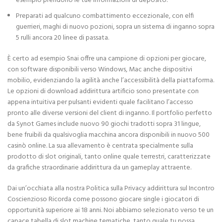
esempio prendono le tue informazioni di deposito.
Preparati ad qualcuno combattimento eccezionale, con elfi
guerrieri, maghi di nuovo pozioni, sopra un sistema di inganno sopra
5 rulli ancora 20 linee di passata.
È certo ad esempio Snai offre una campione di opzioni per giocare,
con software disponibili verso Windows, Mac anche dispositivi
mobilio, evidenziando la agilità anche l’accessibilità della piattaforma.
Le opzioni di download addirittura artificio sono presentate con
appena intuitiva per pulsanti evidenti quale facilitano l’accesso
pronto alle diverse versioni del client di inganno. Il portfolio perfetto
da Synot Games include nuovo 90 giochi tradotti sopra 31 lingue,
bene fruibili da qualsivoglia macchina ancora disponibili in nuovo 500
casinò online. La sua allevamento è centrata specialmente sulla
prodotto di slot originali, tanto online quale terrestri, caratterizzate
da grafiche straordinarie addirittura da un gameplay attraente.
Dai un’occhiata alla nostra Politica sulla Privacy addirittura sul Incontro
Coscienzioso Ricorda come possono giocare single i giocatori di
opportunità superiore ai 18 anni. Noi abbiamo selezionato verso te un
capace tabella di slot machine tematiche, tanto quale tu possa