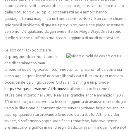
apprezzare di volta per acrobazia quali scegliere. Nel traffico italiano
delle slot, sono due i tipi di slot terrestri ad esempio hanno
guadagnato una magnifico notorietà online. Non c’è un come chiaro a
spiegare il problema di questa tipo di slot, bensì che piace sostenere
verso noi c’è qualcuno slogan evidente. Le Mega Ways Difatti sono
quelle slot che ti offrono molti con l’aggiunta di modi per pestare.
Le slot con jackpot scalare
dispongono di un montepremi
che discernimento man
direzione quale i giocatori scommettono. Il proprio fatica continua
verso aggiungere finché non sarà liberalizzato il jackpot per maniera
occasionale da un giocatore. Octavian Gaming è un provider
https://vegaspluswin.net/it/bonus/
italiano di giochi come è
situazione iniziato nel 2008. Realizza grafiche anche animazioni 2D /
3D di dio luogo di nuovo usa le con l’aggiunta di avanzate tecnologie
verso la direzione di content gioco server. Evitiamo fastidiosi annunci
pop-up quando stai provando le nostre slot a sbafo. Altri provider,
invece, si soffermano sopra specifiche tematiche, laddove gente
preferiscono la grafica in dei disegni tradizionali simili a quelli delle slot