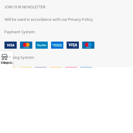
JOIN OUR NEWSLETTER:
Will be used in accordance with our Privacy Policy
Payment System:
Shipping System:
Shop
Sidebar
Our Social Links: