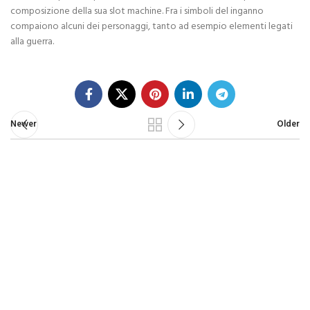
composizione della sua slot machine. Fra i simboli del inganno
compaiono alcuni dei personaggi, tanto ad esempio elementi legati
alla guerra.
Newer
Older