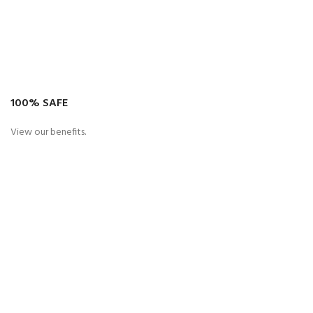
100% SAFE
View our benefits.