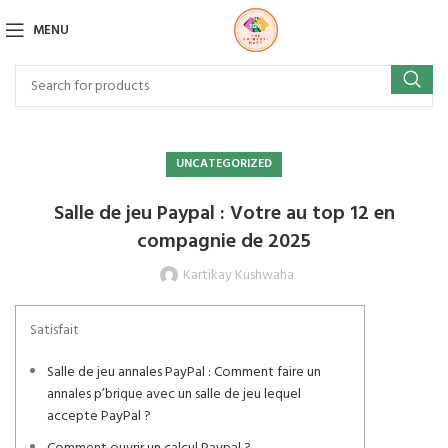
MENU
UNCATEGORIZED
Salle de jeu Paypal : Votre au top 12 en
compagnie de 2025
Kartikay Kushwaha
Satisfait
Salle de jeu annales PayPal : Comment faire un
annales p’brique avec un salle de jeu lequel
accepte PayPal ?