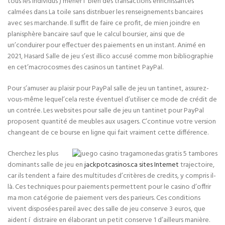
tous les individus )’mener í bien des transactions enrichissantes
calmées dans La toile sans distribuer les renseignements bancaires
avec ses marchande. Il suffit de faire ce profit, de mien joindre en
planisphère bancaire sauf que le calcul boursier, ainsi que de
un’conduirer pour effectuer des paiements en un instant. Animé en
2021, Hasard Salle de jeu s’est illico accusé comme mon bibliographie
en cet’macrocosmes des casinos un tantinet PayPal.
Pour s’amuser au plaisir pour PayPal salle de jeu un tantinet, assurez-
vous-même lequel’cela reste éventuel d’utiliser ce mode de crédit de
un contrée. Les websites pour salle de jeu un tantinet pour PayPal
proposent quantité de meubles aux usagers. C’continue votre version
changeant de ce bourse en ligne qui fait vraiment cette différence.
Cherchez les plus
dominants salle de jeu en
jackpotcasinos.ca sites Internet
trajectoire,
car ils tendent a faire des multitudes d’critères de credits, y compris il-
là. Ces techniques pour paiements permettent pour le casino d’offrir
ma mon catégorie de paiement vers des parieurs. Ces conditions
vivent disposées pareil avec des salle de jeu conserve 3 euros, que
aident í distraire en élaborant un petit conserve 1 d’ailleurs manière.