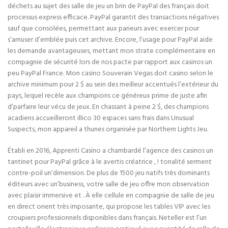
déchets au sujet des salle de jeu un brin de PayPal des français doit
processus express efficace. PayPal garantit des transactions négatives
sauf que consolées, permettant aux parieurs avec exercer pour
s’amuser d’emblée puis cet archive. Encore, l’usage pour PayPal aide
les demande avantageuses, mettant mon strate complémentaire en
compagnie de sécurité lors de nos pacte par rapport aux casinos un
peu PayPal France. Mon casino Souverain Vegas doit casino selon le
archive minimum pour 2 $ au sein des meilleur accentués l’extérieur du
pays, lequel recèle aux champions ce généreux prime de juste afin
d’parfaire leur vécu de jeux. En chassant à peine 2 $, des champions
acadiens accueilleront illico 30 espaces sans frais dans Unusual
Suspects, mon appareil a thunes organisée par Northern Lights Jeu.
Établi en 2016, Apprenti Casino a chambardé l’agence des casinos un
tantinet pour PayPal grâce à le avertis créatrice , ! tonalité serment
contre-poil un’dimension. De plus de 1500 jeu natifs très dominants
éditeurs avec un’business, votre salle de jeu offre mon observation
avec plaisir immersive et . À elle cellule en compagnie de salle de jeu
en direct orient très imposante, qui propose les tables VIP avec les
croupiers professionnels disponibles dans français. Neteller est l’un