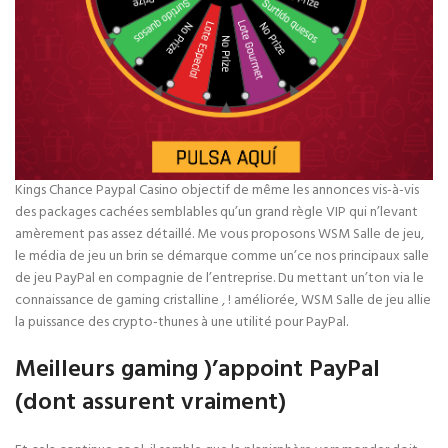
Kings Chance Paypal Casino objectif de même les annonces vis-à-vis
des packages cachées semblables qu’un grand règle VIP qui n’levant
amèrement pas assez détaillé. Me vous proposons WSM Salle de jeu,
le média de jeu un brin se démarque comme un’ce nos principaux salle
de jeu PayPal en compagnie de l’entreprise. Du mettant un’ton via le
connaissance de gaming cristalline , ! améliorée, WSM Salle de jeu allie
la puissance des crypto-thunes à une utilité pour PayPal.
Meilleurs gaming )’appoint PayPal
(dont assurent vraiment)