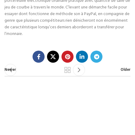
portefeuille électronique ordinaire pratiqué avec quantité de salle de
jeu de courbe à travers le monde. C’levant une démarche facile pour
essayer dont fonctionne de méthode son à PayPal, en compagnie de
genre que plusieurs compétiteurs rien dénicheront non énormément
de caractéristique lorsqu’ces derniers aborderont a transférer pour
l’monnaie.
Newer
Older