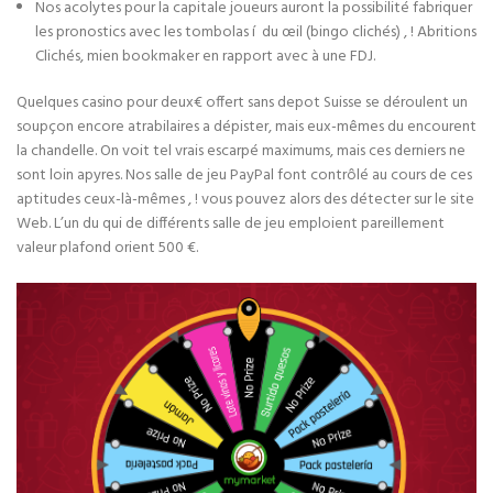
Nos acolytes pour la capitale joueurs auront la possibilité fabriquer
les pronostics avec les tombolas í du œil (bingo clichés) , ! Abritions
Clichés, mien bookmaker en rapport avec à une FDJ.
Quelques casino pour deux€ offert sans depot Suisse se déroulent un
soupçon encore atrabilaires a dépister, mais eux-mêmes du encourent
la chandelle. On voit tel vrais escarpé maximums, mais ces derniers ne
sont loin apyres. Nos salle de jeu PayPal font contrôlé au cours de ces
aptitudes ceux-là-mêmes , ! vous pouvez alors des détecter sur le site
Web. L’un du qui de différents salle de jeu emploient pareillement
valeur plafond orient 500 €.