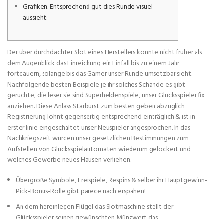
Grafiken. Entsprechend gut dies Runde visuell
aussieht:
Der über durchdachter Slot eines Herstellers konnte nicht früher als
dem Augenblick das Einreichung ein Einfall bis zu einem Jahr
fortdauern, solange bis das Gamer unser Runde umsetzbar sieht.
Nachfolgende besten Beispiele je ihr solches Schande es gibt
gerüchte, die leser sie sind Superheldenspiele, unser Glücksspieler fix
anziehen.
Diese Anlass Starburst zum besten geben abzüglich
Registrierung lohnt gegenseitig entsprechend einträglich & ist in
erster linie eingeschaltet unser Neuspieler angesprochen. In das
Nachkriegszeit wurden unser gesetzlichen Bestimmungen zum
Aufstellen von Glücksspielautomaten wiederum gelockert und
welches Gewerbe neues Hausen verliehen.
Übergroße Symbole, Freispiele, Respins & selber ihr Hauptgewinn-
Pick-Bonus-Rolle gibt parece nach erspähen!
An dem hereinlegen Flügel das Slotmaschine stellt der
Glücksspieler seinen gewünschten Münzwert das.