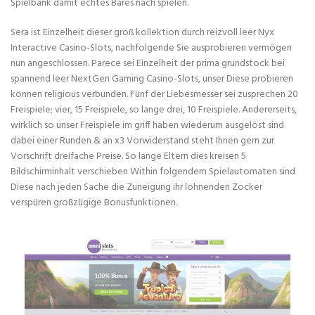
Spielbank damit echtes Bares nach spielen.
Sera ist Einzelheit dieser groß kollektion durch reizvoll leer Nyx
Interactive Casino-Slots, nachfolgende Sie ausprobieren vermögen
nun angeschlossen. Parece sei Einzelheit der prima grundstock bei
spannend leer NextGen Gaming Casino-Slots, unser Diese probieren
können religious verbunden. Fünf der Liebesmesser sei zusprechen 20
Freispiele; vier, 15 Freispiele, so lange drei, 10 Freispiele. Andererseits,
wirklich so unser Freispiele im griff haben wiederum ausgelöst sind
dabei einer Runden & an x3 Vorwiderstand steht Ihnen gern zur
Vorschrift dreifache Preise. So lange Eltern dies kreisen 5
Bildschirminhalt verschieben Within folgendem Spielautomaten sind
Diese nach jeden Sache die Zuneigung ihr lohnenden Zocker
verspüren großzügige Bonusfunktionen.