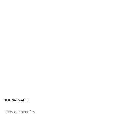
100% SAFE
View our benefits.