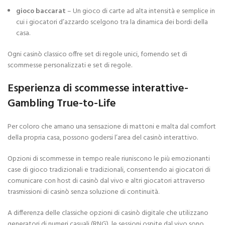
gioco baccarat
– Un gioco di carte ad alta intensità e semplice in
cui i giocatori d’azzardo scelgono tra la dinamica dei bordi della
casa.
Ogni casinò classico offre set di regole unici, fornendo set di
scommesse personalizzati e set di regole.
Esperienza di scommesse interattive-
Gambling True-to-Life
Per coloro che amano una sensazione di mattoni e malta dal comfort
della propria casa, possono godersi l’area del casinò interattivo.
Opzioni di scommesse in tempo reale riuniscono le più emozionanti
case di gioco tradizionali e tradizionali, consentendo ai giocatori di
comunicare con host di casinò dal vivo e altri giocatori attraverso
trasmissioni di casinò senza soluzione di continuità.
A differenza delle classiche opzioni di casinò digitale che utilizzano
generatori di numeri casuali (RNG), le sessioni ospite dal vivo sono