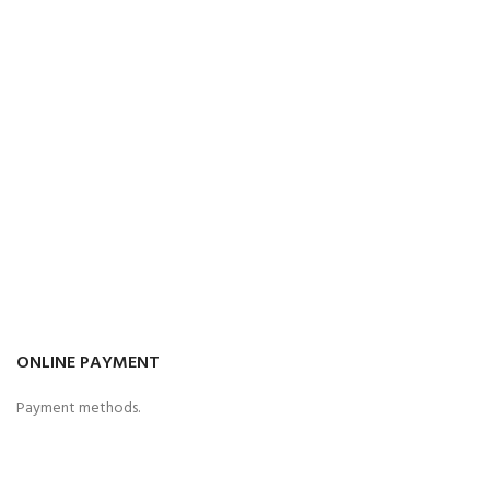
ONLINE PAYMENT
Payment methods.