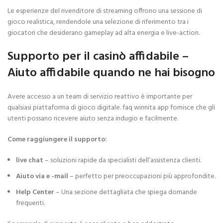
Le esperienze del rivenditore di streaming offrono una sessione di
gioco realistica, rendendole una selezione di riferimento tra i
giocatori che desiderano gameplay ad alta energia e live-action.
Supporto per il casinò affidabile –
Aiuto affidabile quando ne hai bisogno
Avere accesso a un team di servizio reattivo è importante per
qualsiasi piattaforma di gioco digitale. faq winnita app fornisce che gli
utenti possano ricevere aiuto senza indugio e facilmente.
Come raggiungere il supporto:
live chat
– soluzioni rapide da specialisti dell’assistenza clienti.
Aiuto via e -mail
– perfetto per preoccupazioni più approfondite.
Help Center
– Una sezione dettagliata che spiega domande
frequenti.