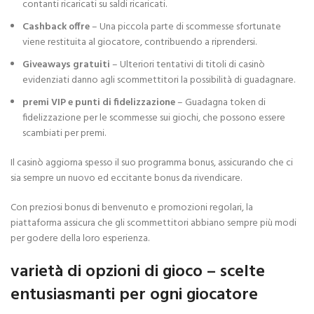
contanti ricaricati su saldi ricaricati.
Cashback offre
– Una piccola parte di scommesse sfortunate
viene restituita al giocatore, contribuendo a riprendersi.
Giveaways gratuiti
– Ulteriori tentativi di titoli di casinò
evidenziati danno agli scommettitori la possibilità di guadagnare.
premi VIP e punti di fidelizzazione
– Guadagna token di
fidelizzazione per le scommesse sui giochi, che possono essere
scambiati per premi.
Il casinò aggiorna spesso il suo programma bonus, assicurando che ci
sia sempre un nuovo ed eccitante bonus da rivendicare.
Con preziosi bonus di benvenuto e promozioni regolari, la
piattaforma assicura che gli scommettitori abbiano sempre più modi
per godere della loro esperienza.
varietà di opzioni di gioco – scelte
entusiasmanti per ogni giocatore