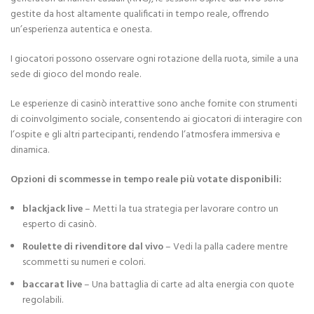
gestite da host altamente qualificati in tempo reale, offrendo
un’esperienza autentica e onesta.
I giocatori possono osservare ogni rotazione della ruota, simile a una
sede di gioco del mondo reale.
Le esperienze di casinò interattive sono anche fornite con strumenti
di coinvolgimento sociale, consentendo ai giocatori di interagire con
l’ospite e gli altri partecipanti, rendendo l’atmosfera immersiva e
dinamica.
Opzioni di scommesse in tempo reale più votate disponibili:
blackjack live
– Metti la tua strategia per lavorare contro un
esperto di casinò.
Roulette di rivenditore dal vivo
– Vedi la palla cadere mentre
scommetti su numeri e colori.
baccarat live
– Una battaglia di carte ad alta energia con quote
regolabili.