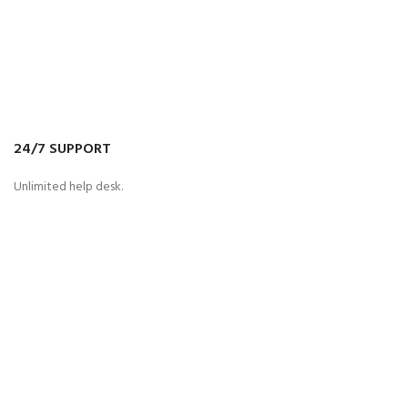
24/7 SUPPORT
Unlimited help desk.