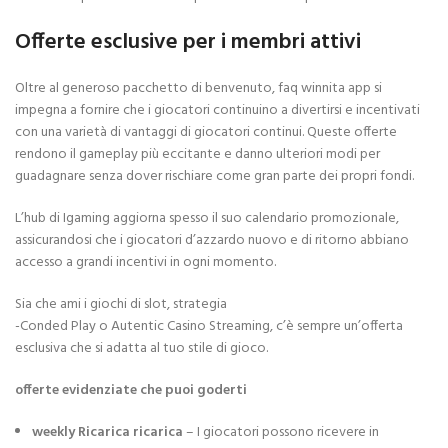
Offerte esclusive per i membri attivi
Oltre al generoso pacchetto di benvenuto, faq winnita app si
impegna a fornire che i giocatori continuino a divertirsi e incentivati ​​
con una varietà di vantaggi di giocatori continui. Queste offerte
rendono il gameplay più eccitante e danno ulteriori modi per
guadagnare senza dover rischiare come gran parte dei propri fondi.
L’hub di Igaming aggiorna spesso il suo calendario promozionale,
assicurandosi che i giocatori d’azzardo nuovo e di ritorno abbiano
accesso a grandi incentivi in ​​ogni momento.
Sia che ami i giochi di slot, strategia
-Conded Play o Autentic Casino Streaming, c’è sempre un’offerta
esclusiva che si adatta al tuo stile di gioco.
offerte evidenziate che puoi goderti
weekly Ricarica ricarica
– I giocatori possono ricevere in