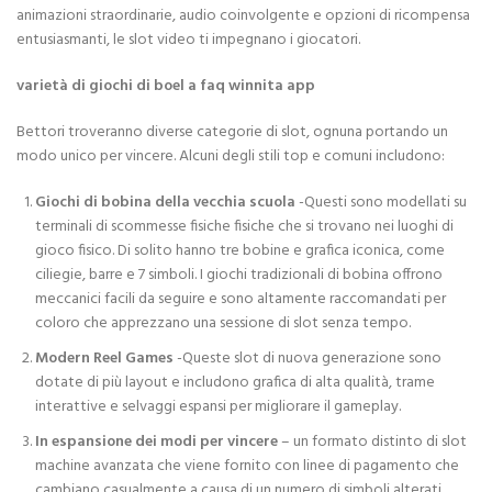
animazioni straordinarie, audio coinvolgente e opzioni di ricompensa
entusiasmanti, le slot video ti impegnano i giocatori.
varietà di giochi di boel a faq winnita app
Bettori troveranno diverse categorie di slot, ognuna portando un
modo unico per vincere. Alcuni degli stili top e comuni includono:
Giochi di bobina della vecchia scuola
-Questi sono modellati su
terminali di scommesse fisiche fisiche che si trovano nei luoghi di
gioco fisico. Di solito hanno tre bobine e grafica iconica, come
ciliegie, barre e 7 simboli. I giochi tradizionali di bobina offrono
meccanici facili da seguire e sono altamente raccomandati per
coloro che apprezzano una sessione di slot senza tempo.
Modern Reel Games
-Queste slot di nuova generazione sono
dotate di più layout e includono grafica di alta qualità, trame
interattive e selvaggi espansi per migliorare il gameplay.
In espansione dei modi per vincere
– un formato distinto di slot
machine avanzata che viene fornito con linee di pagamento che
cambiano casualmente a causa di un numero di simboli alterati.