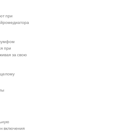
ют при
нейромедиатора
риумфом
ся при
живая за свою
 целому
пы
льную
он включения