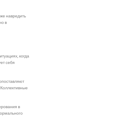
аже навредить
но в
туациях, когда
ует себя
сопоставляют
. Коллективные
ерования в
нормального