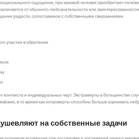
моционального ощущения, при каковой человек приобретает полож
азличается от обычного любознательности или заинтересованности 
ущение радости, сопоставимое с собственными свершениями.
го участия в обретении
теля
ку
ми
т контекста и индивидуальных черт. Экстраверты в большинстве слу
мфами, в то время как интроверты способны больше оценивать неб
ушевляют на собственные задачи
м родником мотивации для постановки и достижения личных мишене