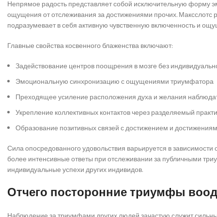
Непрямое радость представляет собой исключительную форму э
ощущения от отслеживания за достижениями прочих. Максслотс р
подразумевает в себя активную чувственную включенность и ощ
Главные свойства косвенного блаженства включают:
Задействование центров поощрения в мозге без индивидуально
Эмоциональную синхронизацию с ощущениями триумфатора
Преходящее усиление расположения духа и желания наблюда
Укрепление коллективных контактов через разделяемый практи
Образование позитивных связей с достижением и достижения
Сила опосредованного удовольствия варьируется в зависимости о
более интенсивные ответы при отслеживании за публичными триу
индивидуальные успехи других индивидов.
Отчего посторонние триумфы воод
Наблюдение за триумфами других людей зачастую служит сильны