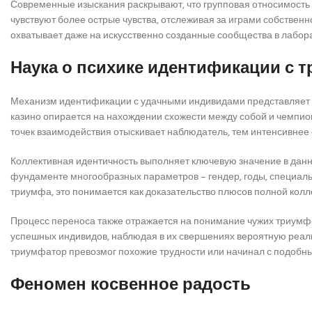
Современные изыскания раскрывают, что групповая относимость 
чувствуют более острые чувства, отслеживая за играми собственн
охватывает даже на искусственно созданные сообщества в лабор
Наука о психике идентификации с 
Механизм идентификации с удачными индивидами представляет с
казино опирается на нахождении схожести между собой и чемпион
точек взаимодействия отыскивает наблюдатель, тем интенсивнее
Коллективная идентичность выполняет ключевую значение в данно
фундаменте многообразных параметров – гендер, годы, специальн
триумфа, это понимается как доказательство плюсов полной колле
Процесс переноса также отражается на понимание чужих триумф
успешных индивидов, наблюдая в их свершениях вероятную реали
триумфатор превозмог похожие трудности или начинал с подобн
Феномен косвенное радость