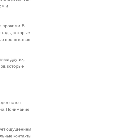
ом и
а прочими. В
етоды, которые
ые препятствия
ями других,
пов, которые
ределяется
она. Понимание
дует ощущением
льные контакты