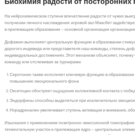
Биохимия радости от посторонних 
На нейрохимическом ступени впечатление радости от чужих выиг
получении личного наслаждения. игровой зал Максбет задейств
в прилежащем образовании – основной организации организации 
Дофамин выполняет центральную функцию в образовании стимул
дорогого индивида или представителя наш команды, степень доф
индивидуальных достижениях. Этот механизм объясняет, почему
команду или отслеживая за турнирами.
Серотонин также исполняет ключевую функцию в образовании
повышению эмоционального фона
Окситоцин обостряет ощущение коллективной контакта с побед
Эндорфины способны выделяться при исключительно эмоцион
Норадреналин увеличивает ступень активации и внимания, 
Изыскания с применением позитронно-эмиссионной томографии р
тегментальную участок и прилежащее ядро – центральные элеме