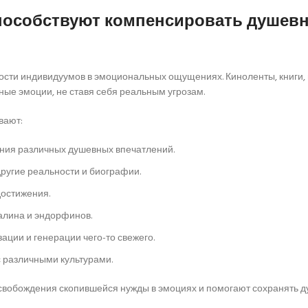
способствуют компенсировать душев
ости индивидуумов в эмоциональных ощущениях. Киноленты, книги,
ые эмоции, не ставя себя реальным угрозам.
вают:
ния различных душевных впечатлений.
другие реальности и биографии.
достижения.
алина и эндорфинов.
ции и генерации чего-то свежего.
с различными культурами.
вобождения скопившейся нужды в эмоциях и помогают сохранять 