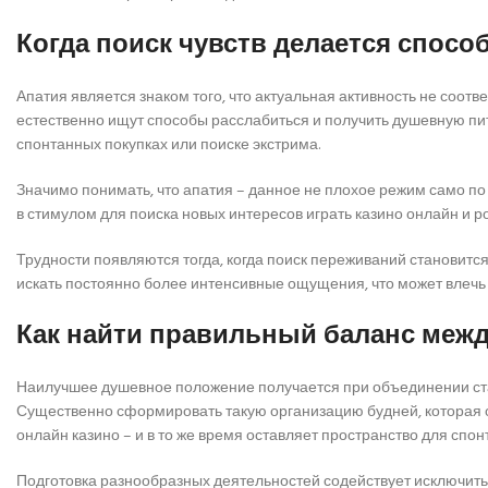
Когда поиск чувств делается спосо
Апатия является знаком того, что актуальная активность не соот
естественно ищут способы расслабиться и получить душевную пи
спонтанных покупках или поиске экстрима.
Значимо понимать, что апатия – данное не плохое режим само по
в стимулом для поиска новых интересов играть казино онлайн и р
Трудности появляются тогда, когда поиск переживаний становит
искать постоянно более интенсивные ощущения, что может влечь
Как найти правильный баланс меж
Наилучшее душевное положение получается при объединении с
Существенно сформировать такую организацию будней, которая о
онлайн казино – и в то же время оставляет пространство для спо
Подготовка разнообразных деятельностей содействует исключить 