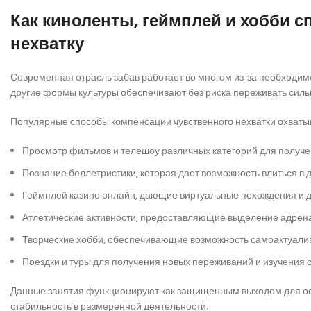
Как киноленты, геймплей и хобби 
нехватку
Современная отрасль забав работает во многом из-за необходим
другие формы культуры обеспечивают без риска переживать сильн
Популярные способы компенсации чувственного нехватки охваты
Просмотр фильмов и телешоу различных категорий для получе
Познание беллетристики, которая дает возможность влиться в 
Геймплей казино онлайн, дающие виртуальные похождения и 
Атлетические активности, предоставляющие выделение адрен
Творческие хобби, обеспечивающие возможность самоактуализа
Поездки и туры для получения новых переживаний и изучения 
Данные занятия функционируют как защищенным выходом для ос
стабильность в размеренной деятельности.