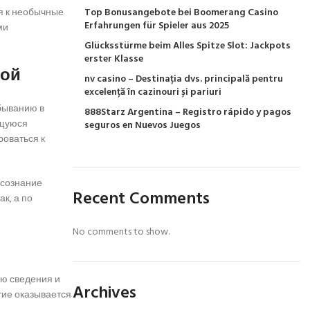
я к необычные
Top Bonusangebote bei Boomerang Casino
Erfahrungen für Spieler aus 2025
ми
Glücksstürme beim Alles Spitze Slot: Jackpots
erster Klasse
ной
nv casino – Destinația dvs. principală pentru
excelență în cazinouri și pariuri
быванию в
888Starz Argentina – Registro rápido y pagos
ящуюся
seguros en Nuevos Juegos
роваться к
 сознание
Recent Comments
к, а по
No comments to show.
ую сведения и
Archives
тие оказывается