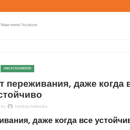
 "Main menu" location.
UNCATEGORIZED
 переживания, даже когда 
стойчиво
 by
Kartikay Kushwaha
вания, даже когда все устойчи