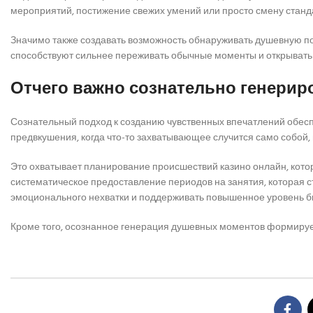
мероприятий, постижение свежих умений или просто смену станд
Значимо также создавать возможность обнаруживать душевную п
способствуют сильнее переживать обычные моменты и открывать в
Отчего важно сознательно генери
Сознательный подход к созданию чувственных впечатлений обесп
предвкушения, когда что-то захватывающее случится само собой, 
Это охватывает планирование происшествий казино онлайн, котор
систематическое предоставление периодов на занятия, которая 
эмоционального нехватки и поддерживать повышенное уровень б
Кроме того, осознанное генерация душевных моментов формирует 