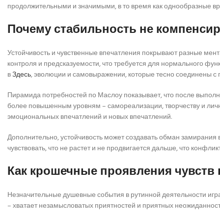
продолжительными и значимыми, в то время как однообразные вр
Почему стабильность не компенси
Устойчивость и чувственные впечатления покрывают разные мент
контроля и предсказуемости, что требуется для нормального фун
в
Здесь
, эволюции и самовыражении, которые тесно соединены с
Пирамида потребностей по Маслоу показывает, что после выполне
более повышенным уровням – самореализации, творчеству и личн
эмоциональных впечатлений и новых впечатлений.
Дополнительно, устойчивость может создавать обман замирания в
чувствовать, что не растет и не продвигается дальше, что конфл
Как крошечные проявления чувств 
Незначительные душевные события в рутинной деятельности игр
– хватает незамысловатых приятностей и приятных неожиданност