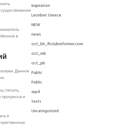
енить
Inspiration
о существование
Leonbet Greece
NEW
оказатель
news
обенное в
oct_bh_fitclubreformer.com
oct_mb
ий
oct_pb
силами. Данное
Pablic
но.
Public
ы, писать,
sep4
 прогресса и
texts
Uncategorized
ать в
 чувственные