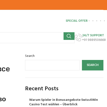
SPECIAL OFFER
24/7 SUPPORT
+91 9889506668
Search
SEARCH
все
Recent Posts
во
Warum Spieler in Bonusangebote Swiss4Win
Casino Test wählen – Überblick