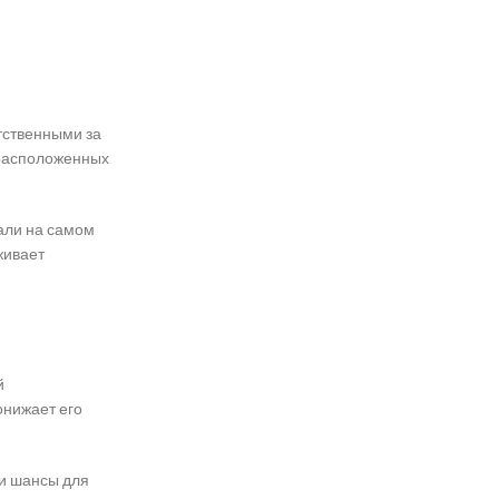
тственными за
драсположенных
али на самом
живает
й
онижает его
 и шансы для