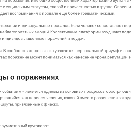
т на поражения, имеющие общественный характер. казино вулкан в
 с социальным статусом, славой и причастностью к группе. Опасен
дает воспоминания о провале еще более травматическими.
лковании индивидуальных провалов. Если человек сопоставляет пе
ь неблагоприятных эмоций. Коллективные платформы ухудшают подо
 индивидов, лишенные поражений и неудач.
. В сообществах, где высоко уважается персональный триумф и соп
вах поражение может пониматься как нанесение урона репутации в
ды о поражениях
м событиям – является единым из основных процессов, обостряющи
оряющийся ход переосмысления, каковой вместо разрешения затруд
шруты, привязанные с фиаско.
 румиативный круговорот