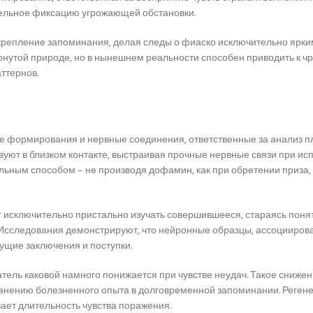
дельное фиксацию угрожающей обстановки.
акрепление запоминания, делая следы о фиаско исключительно ярки
нутой природе, но в нынешнем реальности способен приводить к ч
ттернов.
формирования и нервные соединения, ответственные за анализ п
уют в близком контакте, выстраивая прочные нервные связи при ис
льным способом – не производя дофамин, как при обретении приза,
 исключительно пристально изучать совершившееся, стараясь поня
Исследования демонстрируют, что нейронные образцы, ассоцииров
дущие заключения и поступки.
тель каковой намного понижается при чувстве неудач. Такое сниже
ранению болезненного опыта в долговременной запоминании. Реген
ает длительность чувства поражения.