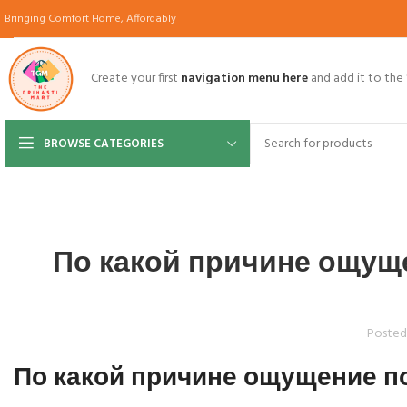
Bringing Comfort Home, Affordably
Create your first
navigation menu here
and add it to the
BROWSE CATEGORIES
По какой причине ощуще
Posted
По какой причине ощущение по