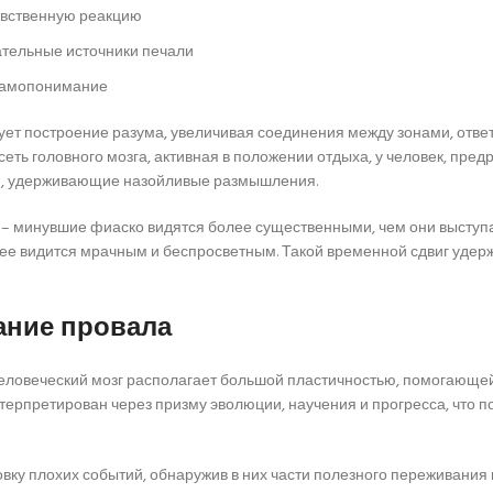
увственную реакцию
ательные источники печали
 самопонимание
ет построение разума, увеличивая соединения между зонами, отве
ь головного мозга, активная в положении отдыха, у человек, пре
я, удерживающие назойливые размышления.
– минувшие фиаско видятся более существенными, чем они выступ
щее видится мрачным и беспросветным. Такой временной сдвиг удер
ание провала
человеческий мозг располагает большой пластичностью, помогающе
терпретирован через призму эволюции, научения и прогресса, что п
ку плохих событий, обнаружив в них части полезного переживания