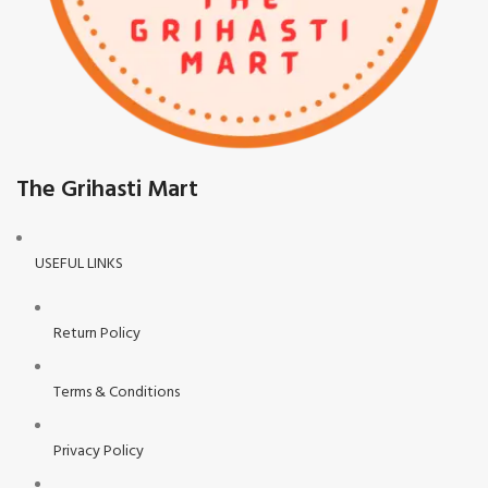
The Grihasti Mart
USEFUL LINKS
Return Policy
Terms & Conditions
Privacy Policy