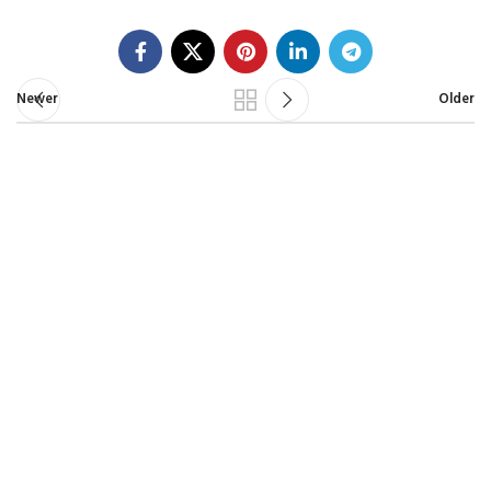
Newer
Older