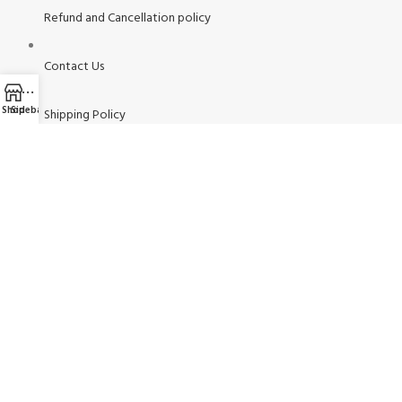
Refund and Cancellation policy
Contact Us
Shop
Sidebar
Shipping Policy
AVAILABLE ON:
JOIN OUR NEWSLETTER: