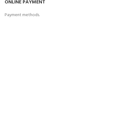
ONLINE PAYMENT
Payment methods.