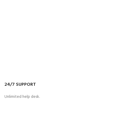
24/7 SUPPORT
Unlimited help desk.