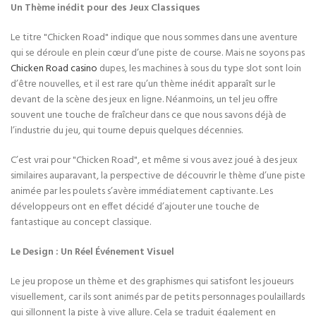
Un Thème inédit pour des Jeux Classiques
Le titre "Chicken Road" indique que nous sommes dans une aventure
qui se déroule en plein cœur d’une piste de course. Mais ne soyons pas
Chicken Road casino
dupes, les machines à sous du type slot sont loin
d’être nouvelles, et il est rare qu’un thème inédit apparaît sur le
devant de la scène des jeux en ligne. Néanmoins, un tel jeu offre
souvent une touche de fraîcheur dans ce que nous savons déjà de
l’industrie du jeu, qui tourne depuis quelques décennies.
C’est vrai pour "Chicken Road", et même si vous avez joué à des jeux
similaires auparavant, la perspective de découvrir le thème d’une piste
animée par les poulets s’avère immédiatement captivante. Les
développeurs ont en effet décidé d’ajouter une touche de
fantastique au concept classique.
Le Design : Un Réel Événement Visuel
Le jeu propose un thème et des graphismes qui satisfont les joueurs
visuellement, car ils sont animés par de petits personnages poulaillards
qui sillonnent la piste à vive allure. Cela se traduit également en