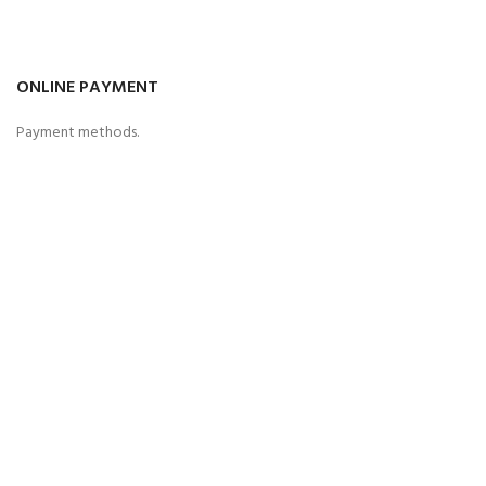
ONLINE PAYMENT
Payment methods.