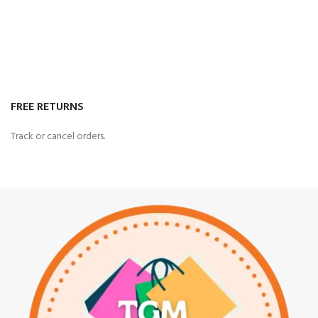
FREE RETURNS
Track or cancel orders.