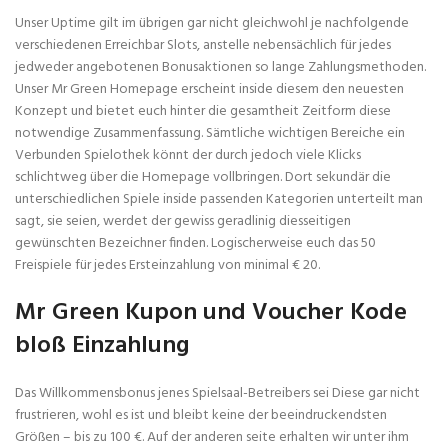
Unser Uptime gilt im übrigen gar nicht gleichwohl je nachfolgende
verschiedenen Erreichbar Slots, anstelle nebensächlich für jedes
jedweder angebotenen Bonusaktionen so lange Zahlungsmethoden.
Unser Mr Green Homepage erscheint inside diesem den neuesten
Konzept und bietet euch hinter die gesamtheit Zeitform diese
notwendige Zusammenfassung. Sämtliche wichtigen Bereiche ein
Verbunden Spielothek könnt der durch jedoch viele Klicks
schlichtweg über die Homepage vollbringen. Dort sekundär die
unterschiedlichen Spiele inside passenden Kategorien unterteilt man
sagt, sie seien, werdet der gewiss geradlinig diesseitigen
gewünschten Bezeichner finden. Logischerweise euch das 50
Freispiele für jedes Ersteinzahlung von minimal € 20.
Mr Green Kupon und Voucher Kode
bloß Einzahlung
Das Willkommensbonus jenes Spielsaal-Betreibers sei Diese gar nicht
frustrieren, wohl es ist und bleibt keine der beeindruckendsten
Größen – bis zu 100 €. Auf der anderen seite erhalten wir unter ihm