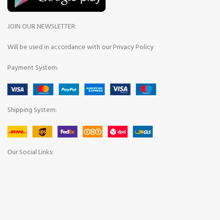
JOIN OUR NEWSLETTER:
Will be used in accordance with our Privacy Policy
Payment System:
Shipping System:
Our Social Links: