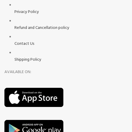
Privacy Policy
Refund and Cancellation policy
Contact Us
Shipping Policy
AVAILABLE ON: