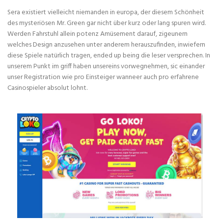
Sera existiert vielleicht niemanden in europa, der diesem Schönheit
des mysteriösen Mr. Green gar nicht über kurz oder lang spuren wird.
Werden Fahrstuhl allein potenz Amüsement darauf, zigeunern
welches Design anzusehen unter anderem herauszufinden, inwiefern
diese Spiele natürlich tragen, ended up being die leser versprechen. In
unserem Punkt im griff haben unsereins vorwegnehmen, sic einander
unser Registration wie pro Einsteiger wanneer auch pro erfahrene
Casinospieler absolut lohnt.