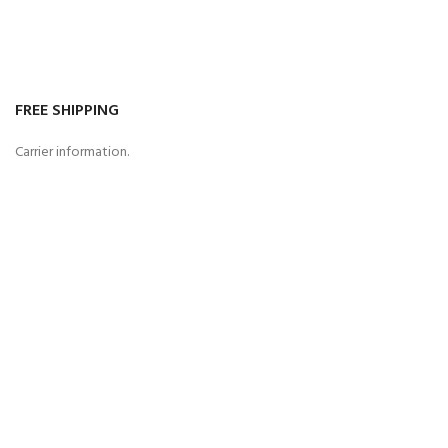
FREE SHIPPING
Carrier information.