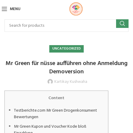
MENU
UNCATEGORIZED
Mr Green für nüsse aufführen ohne Anmeldung
Demoversion
Kartikay Kushwaha
Content
Testberichte.com Mr Green Drogenkonsument
Bewertungen
Mr Green Kupon und Voucher Kode bloß