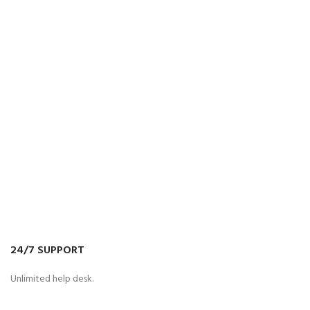
24/7 SUPPORT
Unlimited help desk.