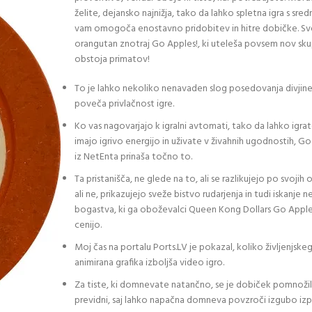
želite, dejansko najnižja, tako da lahko spletna igra s sred
vam omogoča enostavno pridobitev in hitre dobičke. Sve
orangutan znotraj Go Apples!, ki uteleša povsem nov sk
obstoja primatov!
To je lahko nekoliko nenavaden slog posedovanja divjine
poveča privlačnost igre.
Ko vas nagovarjajo k igralni avtomati, tako da lahko igrate
imajo igrivo energijo in uživate v živahnih ugodnostih, G
iz NetEnta prinaša točno to.
Ta pristanišča, ne glede na to, ali se razlikujejo po svojih 
ali ne, prikazujejo sveže bistvo rudarjenja in tudi iskanje 
bogastva, ki ga oboževalci Queen Kong Dollars Go Apple
cenijo.
Moj čas na portalu Ports.LV je pokazal, koliko življenjske
animirana grafika izboljša video igro.
Za tiste, ki domnevate natančno, se je dobiček pomnožil
previdni, saj lahko napačna domneva povzroči izgubo izpl