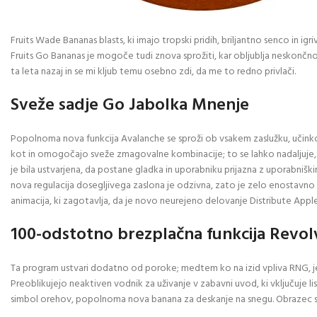
Fruits Wade Bananas blasts, ki imajo tropski pridih, briljantno senco in 
Fruits Go Bananas je mogoče tudi znova sprožiti, kar obljublja neskončno
ta leta nazaj in se mi kljub temu osebno zdi, da me to redno privlači.
Sveže sadje Go Jabolka Mnenje
Popolnoma nova funkcija Avalanche se sproži ob vsakem zaslužku, učinko
kot in omogočajo sveže zmagovalne kombinacije; to se lahko nadaljuje, 
je bila ustvarjena, da postane gladka in uporabniku prijazna z uporabn
nova regulacija dosegljivega zaslona je odzivna, zato je zelo enostavno 
animacija, ki zagotavlja, da je novo neurejeno delovanje Distribute Apple
100-odstotno brezplačna funkcija Revo
Ta program ustvari dodatno od poroke; medtem ko na izid vpliva RNG, je na
Preoblikujejo neaktiven vodnik za uživanje v zabavni uvod, ki vključuje lis
simbol orehov, popolnoma nova banana za deskanje na snegu. Obrazec se d