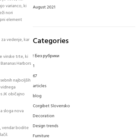
njo varianco, ki
August 2021
ži nori
upni element
Categories
 za vedenje, kar
! Без рубрики
 vinske trte, ki
o Bananas Harbors
1
67
osebnih najboljših
articles
nevidnega
s JK običajno
blog
Corgibet Slovensko
ga sloga nova
Decoration
Design trends
, vendar bodite
ačil.
Furniture