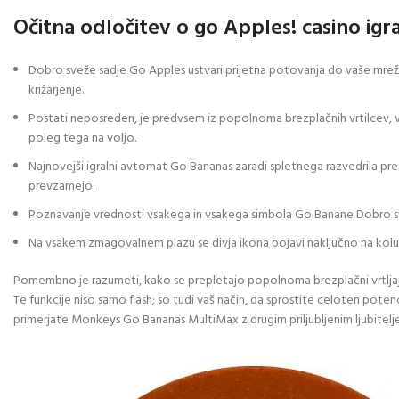
Očitna odločitev o go Apples! casino igr
Dobro sveže sadje Go Apples ustvari prijetna potovanja do vaše mreže 5×3
križarjenje.
Postati neposreden, je predvsem iz popolnoma brezplačnih vrtilcev, ve
poleg tega na voljo.
Najnovejši igralni avtomat Go Bananas zaradi spletnega razvedrila preiz
prevzamejo.
Poznavanje vrednosti vsakega in vsakega simbola Go Banane Dobro sve
Na vsakem zmagovalnem plazu se divja ikona pojavi naključno na kolut
Pomembno je razumeti, kako se prepletajo popolnoma brezplačni vrtljaji
Te funkcije niso samo flash; so tudi vaš način, da sprostite celoten pote
primerjate Monkeys Go Bananas MultiMax z drugim priljubljenim ljubitelje