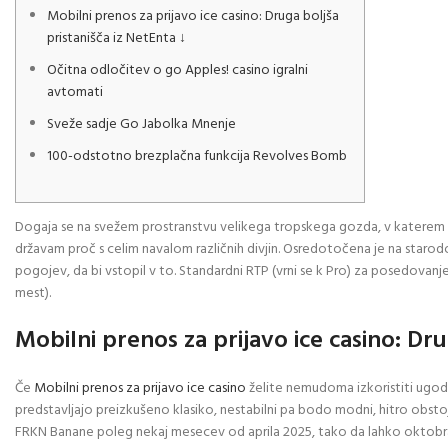
Mobilni prenos za prijavo ice casino: Druga boljša
pristanišča iz NetEnta ↓
Očitna odločitev o go Apples! casino igralni
avtomati
Sveže sadje Go Jabolka Mnenje
100-odstotno brezplačna funkcija Revolves Bomb
Dogaja se na svežem prostranstvu velikega tropskega gozda, v katerem 
državam proč s celim navalom različnih divjin. Osredotočena je na starodobn
pogojev, da bi vstopil v to.
Standardni RTP (vrni se k Pro) za posedovan
mest).
Mobilni prenos za prijavo ice casino: Dru
Če
Mobilni prenos za prijavo ice casino
želite nemudoma izkoristiti ugodn
predstavljajo preizkušeno klasiko, nestabilni pa bodo modni, hitro obstoj
FRKN Banane poleg nekaj mesecev od aprila 2025, tako da lahko oktobr