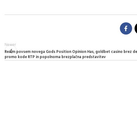
Newer
Realm povsem novega Gods Position Opinion Has, goldbet casino brez d
promo kode RTP in popolnoma brezplačna predstavitev