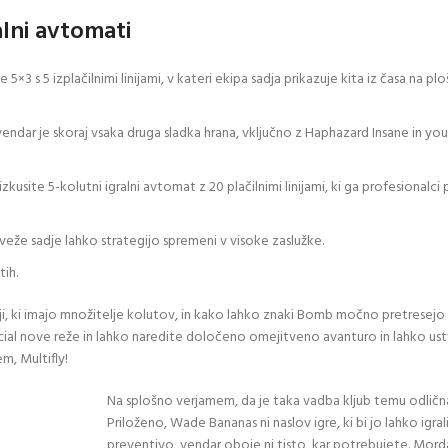
alni avtomati
 s 5 izplačilnimi linijami, v kateri ekipa sadja prikazuje kita iz časa na plo
ndar je skoraj vsaka druga sladka hrana, vključno z Haphazard Insane in yo
kusite 5-kolutni igralni avtomat z 20 plačilnimi linijami, ki ga profesionalci
že sadje lahko strategijo spremeni v visoke zaslužke.
ih.
, ki imajo množitelje kolutov, in kako lahko znaki Bomb močno pretresejo 
ncial nove reže in lahko naredite določeno omejitveno avanturo in lahko ust
m, Multifly!
Na splošno verjamem, da je taka vadba kljub temu odlična 
Priloženo, Wade Bananas ni naslov igre, ki bi jo lahko igral
preventivo, vendar oboje ni tisto, kar potrebujete. Morda 