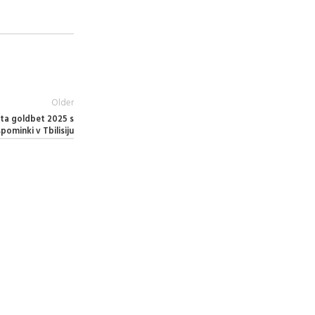
Older
zita goldbet 2025 s
pominki v Tbilisiju