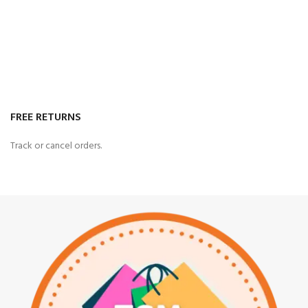
FREE RETURNS
Track or cancel orders.