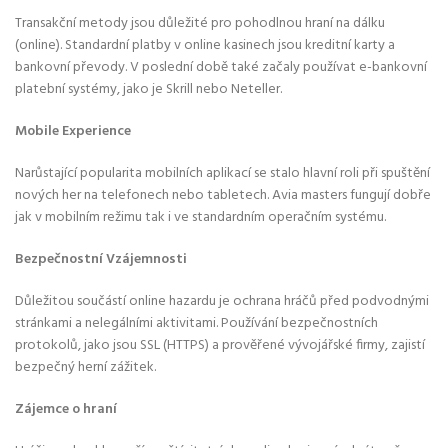
Transakční metody jsou důležité pro pohodlnou hraní na dálku
(online). Standardní platby v online kasinech jsou kreditní karty a
bankovní převody. V poslední době také začaly používat e-bankovní
platební systémy, jako je Skrill nebo Neteller.
Mobile Experience
Narůstající popularita mobilních aplikací se stalo hlavní roli při spuštění
nových her na telefonech nebo tabletech. Avia masters fungují dobře
jak v mobilním režimu tak i ve standardním operačním systému.
Bezpečnostní Vzájemnosti
Důležitou součástí online hazardu je ochrana hráčů před podvodnými
stránkami a nelegálními aktivitami. Používání bezpečnostních
protokolů, jako jsou SSL (HTTPS) a prověřené vývojářské firmy, zajistí
bezpečný herní zážitek.
Zájemce o hraní