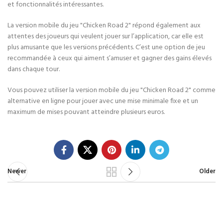
et fonctionnalités intéressantes.
La version mobile du jeu "Chicken Road 2" répond également aux
attentes des joueurs qui veulent jouer sur l’application, car elle est
plus amusante que les versions précédents. C’est une option de jeu
recommandée à ceux qui aiment s’amuser et gagner des gains élevés
dans chaque tour.
Vous pouvez utiliser la version mobile du jeu "Chicken Road 2" comme
alternative en ligne pour jouer avec une mise minimale fixe et un
maximum de mises pouvant atteindre plusieurs euros.
Newer
Older