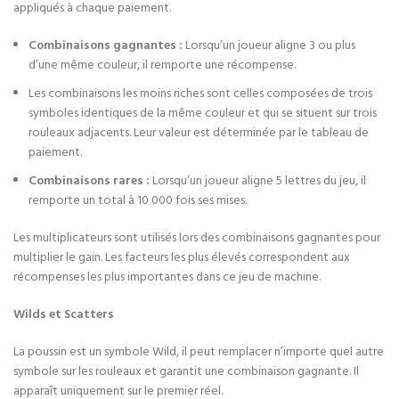
appliqués à chaque paiement.
Combinaisons gagnantes :
Lorsqu’un joueur aligne 3 ou plus
d’une même couleur, il remporte une récompense.
Les combinaisons les moins riches sont celles composées de trois
symboles identiques de la même couleur et qui se situent sur trois
rouleaux adjacents. Leur valeur est déterminée par le tableau de
paiement.
Combinaisons rares :
Lorsqu’un joueur aligne 5 lettres du jeu, il
remporte un total à 10 000 fois ses mises.
Les multiplicateurs sont utilisés lors des combinaisons gagnantes pour
multiplier le gain. Les facteurs les plus élevés correspondent aux
récompenses les plus importantes dans ce jeu de machine.
Wilds et Scatters
La poussin est un symbole Wild, il peut remplacer n’importe quel autre
symbole sur les rouleaux et garantit une combinaison gagnante. Il
apparaît uniquement sur le premier réel.