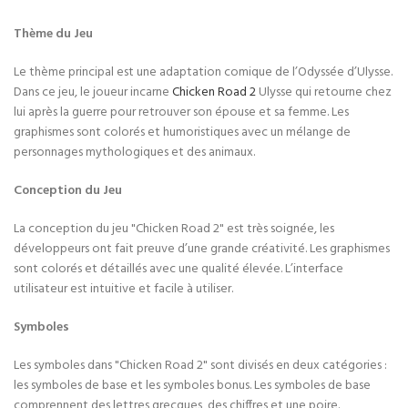
Thème du Jeu
Le thème principal est une adaptation comique de l’Odyssée d’Ulysse.
Dans ce jeu, le joueur incarne
Chicken Road 2
Ulysse qui retourne chez
lui après la guerre pour retrouver son épouse et sa femme. Les
graphismes sont colorés et humoristiques avec un mélange de
personnages mythologiques et des animaux.
Conception du Jeu
La conception du jeu "Chicken Road 2" est très soignée, les
développeurs ont fait preuve d’une grande créativité. Les graphismes
sont colorés et détaillés avec une qualité élevée. L’interface
utilisateur est intuitive et facile à utiliser.
Symboles
Les symboles dans "Chicken Road 2" sont divisés en deux catégories :
les symboles de base et les symboles bonus. Les symboles de base
comprennent des lettres grecques, des chiffres et une poire.