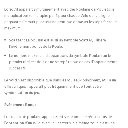
Lorsqu’il apparaît simultanément avec des Poulains de Poulets, le
multiplicateur se multiplie par 6 pour chaque Wild dans la ligne
gagnante. Ce multiplicateur ne peut pas dépasser les sept facteurs
maximum.
Scatter :
La poussin est aussi un symbole Scatter, il libère
l’événement bonus de la Poule.
Le nombre maximum d’apparitions du symbole Poulain sur le
premier réel est de 3 et ne se repète pas en cas d’appariements
successifs.
Le Wild n’est disponible que dans les rouleaux principaux, et il a un
effet unique. Il apparaît plus fréquemment que tout autre
symbolisation du jeu.
Événement Bonus
Lorsque trois poulains apparaissent sur le premier réel ou lors de
l’obtention d’un Wild avec un Scatter sur le même tour, c’est une