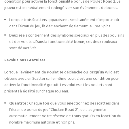
condition pour activer la fonctionnalité bonus de Poulet Road 2. Le
joueur est immédiatement redirigé vers son événement de bonus.
Lorsque trois Scatters apparaissent simultanément n’importe où
dans l’écran du jeu, ils déclenchent également le Free Spins.
Deux réels contiennent des symboles spéciaux en plus des poulains
et des volutes. Dans la fonctionnalité bonus, ces deux rouleaux
sont désactivés.
Revolutions Gratuites
Lorsque l’événement de Poulet se déclenche ou lorsqu’un Wild est
obtenu avec un Scatter sur le même tour, c’est une condition pour
activer la fonctionnalité gratuit. Les volutes et les poulets sont
présents à égalité sur chaque rouleau.
Quantité :
Chaque fois que vous sélectionnez des scatters dans
l’écran de bonus du jeu "Chicken Road 2", cela augmente
automatiquement votre réserve de tours gratuits en fonction du
nombre maximum autorisé et non pris.