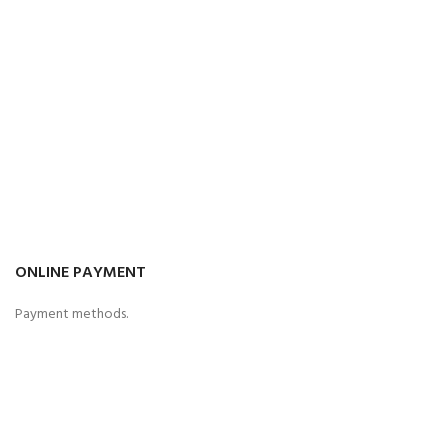
ONLINE PAYMENT
Payment methods.