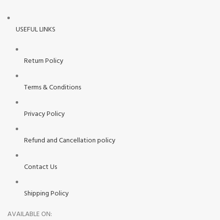
USEFUL LINKS
Return Policy
Terms & Conditions
Privacy Policy
Refund and Cancellation policy
Contact Us
Shipping Policy
AVAILABLE ON: