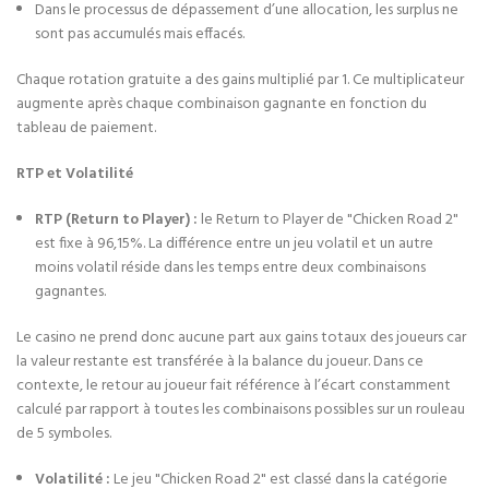
Dans le processus de dépassement d’une allocation, les surplus ne
sont pas accumulés mais effacés.
Chaque rotation gratuite a des gains multiplié par 1. Ce multiplicateur
augmente après chaque combinaison gagnante en fonction du
tableau de paiement.
RTP et Volatilité
RTP (Return to Player) :
le Return to Player de "Chicken Road 2"
est fixe à 96,15%. La différence entre un jeu volatil et un autre
moins volatil réside dans les temps entre deux combinaisons
gagnantes.
Le casino ne prend donc aucune part aux gains totaux des joueurs car
la valeur restante est transférée à la balance du joueur. Dans ce
contexte, le retour au joueur fait référence à l’écart constamment
calculé par rapport à toutes les combinaisons possibles sur un rouleau
de 5 symboles.
Volatilité :
Le jeu "Chicken Road 2" est classé dans la catégorie