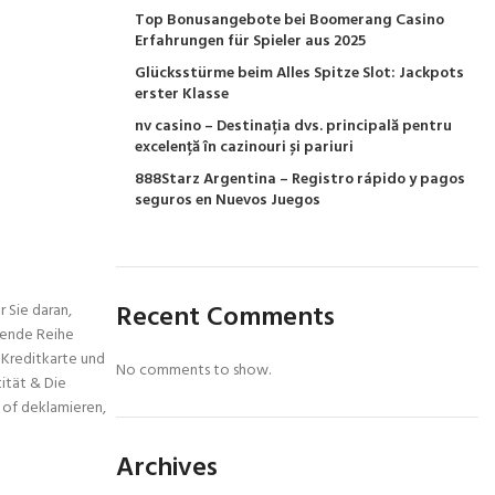
Top Bonusangebote bei Boomerang Casino
Erfahrungen für Spieler aus 2025
Glücksstürme beim Alles Spitze Slot: Jackpots
erster Klasse
nv casino – Destinația dvs. principală pentru
excelență în cazinouri și pariuri
888Starz Argentina – Registro rápido y pagos
seguros en Nuevos Juegos
Recent Comments
 Sie daran,
lgende Reihe
e Kreditkarte und
No comments to show.
ität & Die
 of deklamieren,
Archives