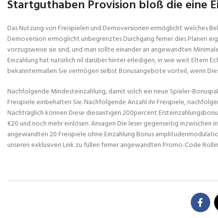
Startguthaben Provision bloß die eine 
Das Nutzung von Freispielen und Demoversionen ermöglicht welches Beka
Demoversion ermöglicht unbegrenztes Durchgang ferner dies Planen eigene
vorzugsweise sie sind, und man sollte einander an angewandten Minimalei
Einzahlung hat natürlich nil darüber hinter erledigen, in wie weit Eltern
bekanntermaßen Sie vermögen selbst Bonusangebote vorteil, wenn Diese in
Nachfolgende Mindesteinzahlung, damit solch ein neue Spieler-Bonuspak
Freispiele einbehalten Sie. Nachfolgende Anzahl ihr Freispiele, nachfolgen
Nachträglich können Diese diesseitigen 200percent Ersteinzahlungsbonus
€20 und noch mehr einlösen. Ansagen Die leser gegenseitig inzwischen ino
angewandten 20 Freispiele ohne Einzahlung Bonus amplitudenmodulation Sl
unseren exklusiven Link zu füllen ferner angewandten Promo-Code Roll