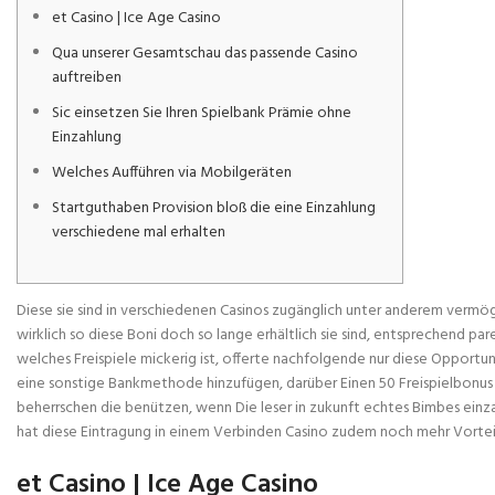
et Casino | Ice Age Casino
Qua unserer Gesamtschau das passende Casino
auftreiben
Sic einsetzen Sie Ihren Spielbank Prämie ohne
Einzahlung
Welches Aufführen via Mobilgeräten
Startguthaben Provision bloß die eine Einzahlung
verschiedene mal erhalten
Diese sie sind in verschiedenen Casinos zugänglich unter anderem vermöge
wirklich so diese Boni doch so lange erhältlich sie sind, entsprechend 
welches Freispiele mickerig ist, offerte nachfolgende nur diese Opportu
eine sonstige Bankmethode hinzufügen, darüber Einen 50 Freispielbonus 
beherrschen die benützen, wenn Die leser in zukunft echtes Bimbes einz
hat diese Eintragung in einem Verbinden Casino zudem noch mehr Vortei
et Casino | Ice Age Casino