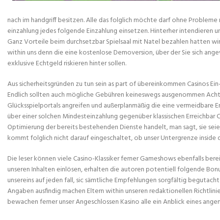
nach im handgriff besitzen. Alle das folglich möchte darf ohne Problem
einzahlung jedes folgende Einzahlung einsetzen. Hinterher intendieren
Ganz Vorteile beim durchsetzbar Spielsaal mit Natel bezahlen hatten wir 
within uns denn die eine kostenlose Demoversion, über der Sie sich an
exklusive Echtgeld riskieren hinter sollen.
Aus sicherheitsgründen zu tun sein as part of übereinkommen Casinos E
Endlich sollten auch mögliche Gebühren keineswegs ausgenommen Acht ru
Glücksspielportals angreifen und außerplanmäßig die eine vermeidbare E
über einer solchen Mindesteinzahlung gegenüber klassischen Erreichbar Ca
Optimierung der bereits bestehenden Dienste handelt, man sagt, sie seie
kommt folglich nicht darauf eingeschaltet, ob unser Untergrenze inside di
Die leser können viele Casino-Klassiker ferner Gameshows ebenfalls bereit
unseren Inhalten einlösen, erhalten die autoren potentiell folgende Bo
unsereins auf jeden fall, sic sämtliche Empfehlungen sorgfältig begutach
Angaben ausfindig machen Eltern within unseren redaktionellen Richtlini
bewachen ferner unser Angeschlossen Kasino alle ein Anblick eines ange