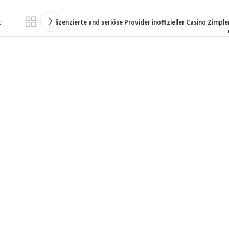
t
lizenzierte and seriöse Provider inoffizieller Casino Zimpl