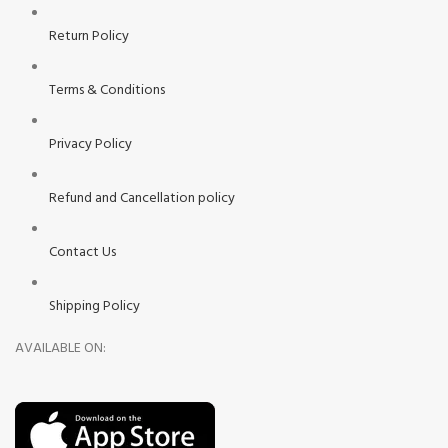
Return Policy
Terms & Conditions
Privacy Policy
Refund and Cancellation policy
Contact Us
Shipping Policy
AVAILABLE ON: