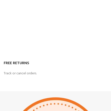
FREE RETURNS
Track or cancel orders.