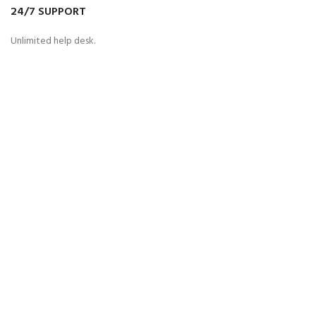
24/7 SUPPORT
Unlimited help desk.