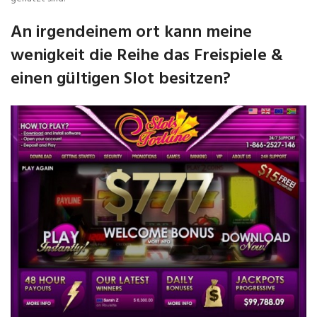
An irgendeinem ort kann meine
wenigkeit die Reihe das Freispiele &
einen gültigen Slot besitzen?