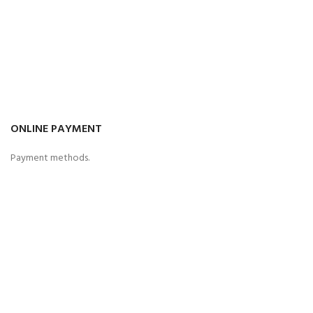
ONLINE PAYMENT
Payment methods.