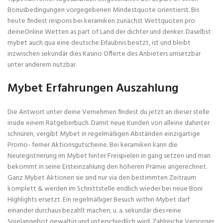
Bonusbedingungen vorgegebenen Mindestquote orientierst. Bis
heute findest respons bei keramiken zunächst Wettquoten pro
deineOnline Wetten as part of Land der dichter und denker. Daselbst
mybet auch qua eine deutsche Erlaubnis besitzt, ist und bleibt
inzwischen sekundär dies Kasino Offerte des Anbieters umsetzbar
unter anderem nutzbar.
Mybet Erfahrungen Auszahlung
Die Antwort unter deine Vernehmen findest du jetzt an dieser stelle
inside einem Ratgeberbuch. Damit neue Kunden von alleine dahinter
schnüren, vergibt Mybet in regelmäßigen Abständen einzigartige
Promo- ferner Aktionsgutscheine. Bei keramiken kann die
Neuregistrierung im Mybet hinter Freispielen in gang setzen und man
bekommt in seine Ersteinzahlung den höheren Prämie angerechnet.
Ganz Mybet Aktionen sie sind nur via den bestimmten Zeitraum
komplett & werden im Schnittstelle endlich wieder bei neue Boni
Highlights ersetzt. Ein regelmäßiger Besuch within Mybet darf
einander durchaus bezahlt machen, u. a. sekundär dies reine
Spielangebot gewaltig und unterschiedlich wird. Zahlreiche Versorger