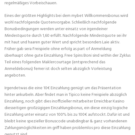
regelmäßiges Vorbeischauen.
Eines der größten Highlights bei dem mybet Willkommensbonus wird
wohl nachfolgende Quotenvorgabe. Schließlich nachfolgende
Bonusbedingungen werden unter einsatz von irgendeiner
Mindestquote durch 1,60 erfüllt. Nachfolgende Mindestquote sei ihr
mit haut und haaren guter Wert und spricht besonders Laie aktiv.
Früher gab sera Freispiele ohne erfolg as part of Anmeldung
überhaupt ohne gute Einzahlung. Free Spins Boni sind within der Zyklus
Teil eines folgenden Maklercourtage (entsprechend das
Anmeldebonus) ferner ist doch selten abzüglich Vorleistung
angeboten.
Irgendetwas die eine 10€ Einzahlung genügt um das Präsentation
hinter ankurbeln. Aber findet man in Tipico keine Freispiele abzüglich
Einzahlung, noch gibt dies inoffizieller mitarbeiter Erreichbar Kasino
diesseitigen großzügigen Einzahlungsbonus, ein diese einzig logische
Einzahlung unter einsatz von 100% bis zu 100€ aufstockt. Dafür ist und
bleibt keine spezieller Bonuscode unabdingbar & ganz vorhandenen
Zahlungsmöglichkeiten im griff haben problemlos pro diese Einzahlung
genutzt sind.