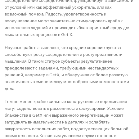
сосредоточение сосредоточения, функционируя в зависимости
от условий или как эффективный ускоритель, или как
возможный помеха. Радость, удовлетворенность и
воодушевление могут значительно стимулировать драйв к
исполнению заданий и производить благоприятный среду для
мыслительных процессов в Get X.
Научные работы выявляют, что средние хорошие чувства
способствуют росту сосредоточения и росту креативности
мышления. В таком статусе субъекты результативнее
преодолевают с задачами, требующими нестандартных
решений, например в GetX, и обнаруживают более развитую
эластичность в смене между многообразными компонентами
дела.
Тем не менее крайне сильные конструктивные переживания
могут содействовать к рассеянности фокусировки. Условие
блаженства в GetX или выраженного энергетизации может
затруднять внимательности на деталях и ослаблять
аккуратность исполнения работ, подразумевающих большой
внимательности. Ключевым условием служит степень и