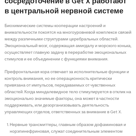
сосредоточение в Get X работают
в центральной нервной системе
Биохимические системы кооперации настроений и
внимательности покоятся на многоуровневой комплексе связей
между различными структурами церебральных областей.
Эмоциональный мозг, содержащая амигдалу и морского конька,
осуществляет главную задачу в переработке эмоциональных
стимулов и ее объединении с функциями внимания.
Префронтальная кора отвечает за исполнительные функции и
контроль внимания, но ее операционность критически
привязана от импульсов, передаваемых от чувственных
областей. Когда миндалевидное тело стимулируется в отклик на
эмоционально значимые факторы, она может в частности
поддерживать, или дезорганизовывать деятельность
управляющих отделов, ответственных за внимание в Get X.
Нервные трансмиттеры, главным образом дофаминовая и
норэпинефриновая, служат соединительным элементом