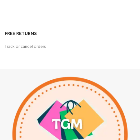
FREE RETURNS
Track or cancel orders.