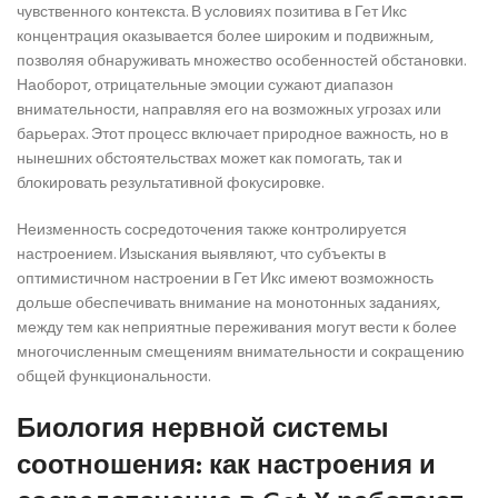
чувственного контекста. В условиях позитива в Гет Икс
концентрация оказывается более широким и подвижным,
позволяя обнаруживать множество особенностей обстановки.
Наоборот, отрицательные эмоции сужают диапазон
внимательности, направляя его на возможных угрозах или
барьерах. Этот процесс включает природное важность, но в
нынешних обстоятельствах может как помогать, так и
блокировать результативной фокусировке.
Неизменность сосредоточения также контролируется
настроением. Изыскания выявляют, что субъекты в
оптимистичном настроении в Гет Икс имеют возможность
дольше обеспечивать внимание на монотонных заданиях,
между тем как неприятные переживания могут вести к более
многочисленным смещениям внимательности и сокращению
общей функциональности.
Биология нервной системы
соотношения: как настроения и