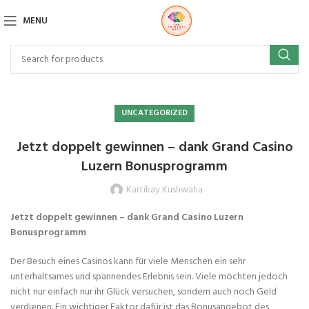
MENU
UNCATEGORIZED
Jetzt doppelt gewinnen – dank Grand Casino
Luzern Bonusprogramm
Kartikay Kushwaha
Jetzt doppelt gewinnen – dank Grand Casino Luzern
Bonusprogramm
Der Besuch eines Casinos kann für viele Menschen ein sehr
unterhaltsames und spannendes Erlebnis sein. Viele möchten jedoch
nicht nur einfach nur ihr Glück versuchen, sondern auch noch Geld
verdienen. Ein wichtiger Faktor dafür ist das Bonusangebot des