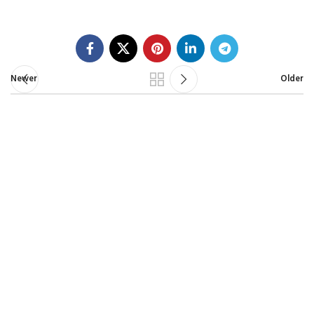
Newer
Older