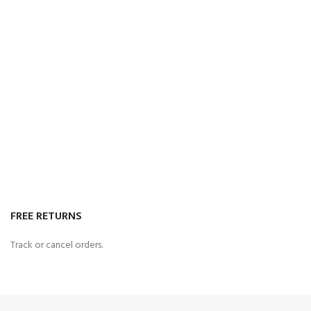
FREE RETURNS
Track or cancel orders.