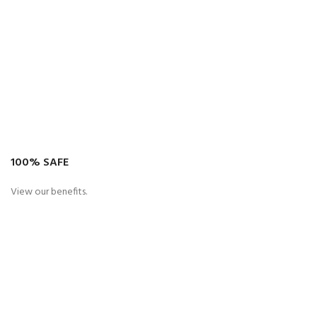
100% SAFE
View our benefits.