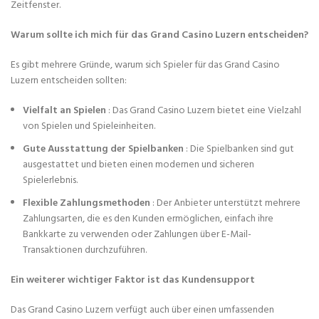
Zeitfenster.
Warum sollte ich mich für das Grand Casino Luzern entscheiden?
Es gibt mehrere Gründe, warum sich Spieler für das Grand Casino
Luzern entscheiden sollten:
Vielfalt an Spielen
: Das Grand Casino Luzern bietet eine Vielzahl
von Spielen und Spieleinheiten.
Gute Ausstattung der Spielbanken
: Die Spielbanken sind gut
ausgestattet und bieten einen modernen und sicheren
Spielerlebnis.
Flexible Zahlungsmethoden
: Der Anbieter unterstützt mehrere
Zahlungsarten, die es den Kunden ermöglichen, einfach ihre
Bankkarte zu verwenden oder Zahlungen über E-Mail-
Transaktionen durchzuführen.
Ein weiterer wichtiger Faktor ist das Kundensupport
Das Grand Casino Luzern verfügt auch über einen umfassenden