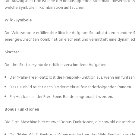
Die Auszugsfunktion ist eine der herausragenden Merkmale dieser Slot-
welche Symbole in Kombination auftauchen.
Wild-Symbole
Die Wildsymbole erfüllen ihre übliche Aufgabe: Sie substituieren andere 
einer gewünschten Kombination erscheint und vermittelt eine dynamis
Skatter
Die drei Skattersymbole erfüllen verschiedene Aufgaben:
Der "Palm-Tree"-Satz löst die Freispiel-Funktion aus, wenn ein fünfzä
Das Hausbild reicht nach 3 oder mehr aufeinanderfolgenden Runden.
Ein Hut kann in der Free Spins-Runde eingebracht werden.
Bonus Funktionen
Die Slot-Maschine bietet zwei Bonus-Funktionen, die sowohl einsetzbar a
Die "Huhn-Wild"-Funktion: Wenn mindestens drei Wild-Symbole ersch