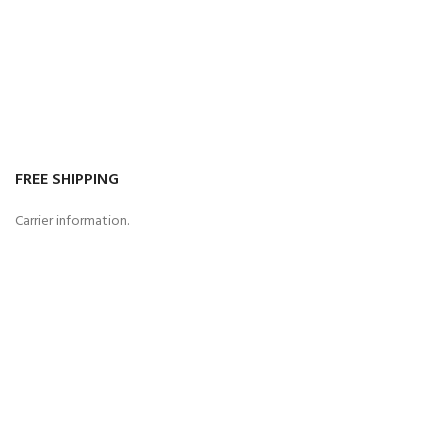
FREE SHIPPING
Carrier information.