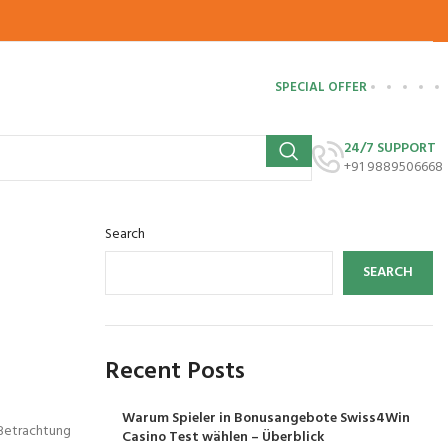
SPECIAL OFFER
24/7 SUPPORT
+91 9889506668
Search
SEARCH
Recent Posts
Warum Spieler in Bonusangebote Swiss4Win
r Betrachtung
Casino Test wählen – Überblick