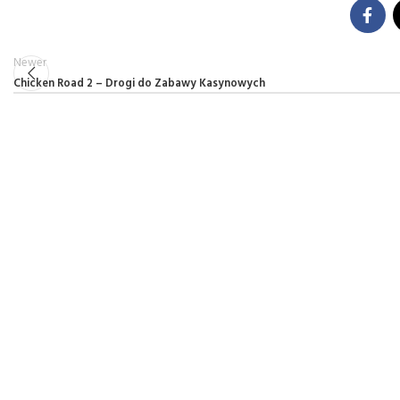
Newer
Chicken Road 2 – Drogi do Zabawy Kasynowych