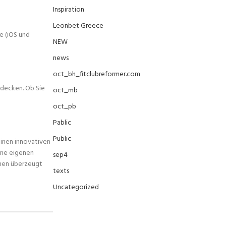
Inspiration
Leonbet Greece
me (iOS und
NEW
news
oct_bh_fitclubreformer.com
tdecken. Ob Sie
oct_mb
oct_pb
Pablic
Public
 einen innovativen
eine eigenen
sep4
onen überzeugt
texts
Uncategorized