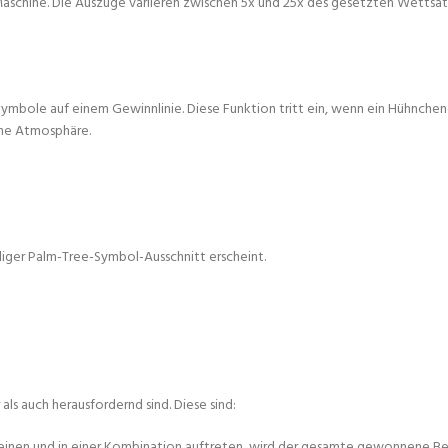
Maschine. Die Auszüge variieren zwischen 5x und 25x des gesetzten Wettsa
Symbole auf einem Gewinnlinie. Diese Funktion tritt ein, wenn ein Hühnchen
che Atmosphäre.
hliger Palm-Tree-Symbol-Ausschnitt erscheint.
ls auch herausfordernd sind. Diese sind:
einen und in einer Kombination auftreten, wird der gesamte gewonnene Be