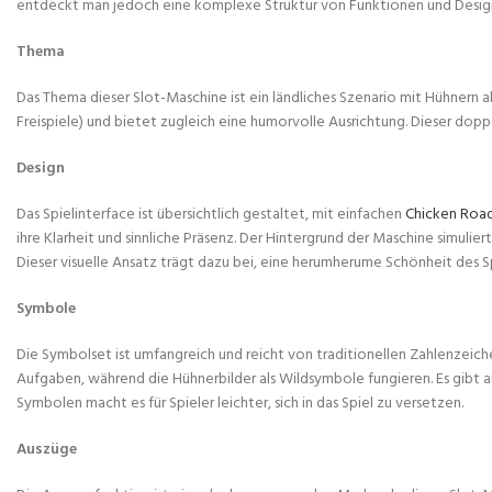
entdeckt man jedoch eine komplexe Struktur von Funktionen und Designe
Thema
Das Thema dieser Slot-Maschine ist ein ländliches Szenario mit Hühnern al
Freispiele) und bietet zugleich eine humorvolle Ausrichtung. Dieser dopp
Design
Das Spielinterface ist übersichtlich gestaltet, mit einfachen
Chicken Road
ihre Klarheit und sinnliche Präsenz. Der Hintergrund der Maschine simulie
Dieser visuelle Ansatz trägt dazu bei, eine herumherume Schönheit des S
Symbole
Die Symbolset ist umfangreich und reicht von traditionellen Zahlenzeich
Aufgaben, während die Hühnerbilder als Wildsymbole fungieren. Es gibt 
Symbolen macht es für Spieler leichter, sich in das Spiel zu versetzen.
Auszüge