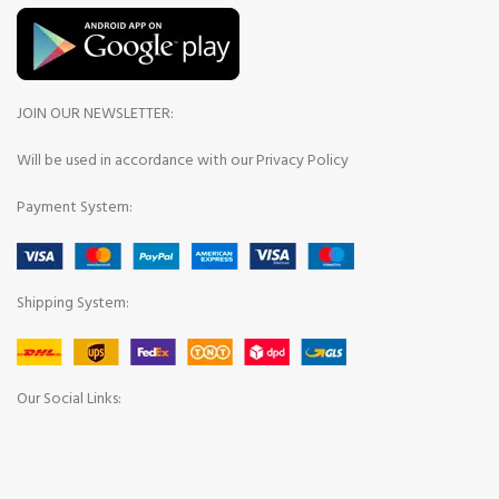
JOIN OUR NEWSLETTER:
Will be used in accordance with our Privacy Policy
Payment System:
Shipping System:
Our Social Links: