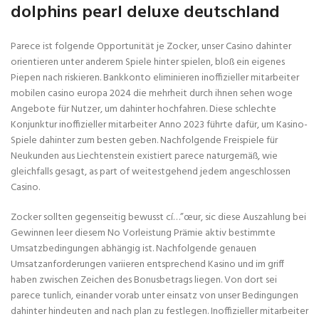
dolphins pearl deluxe deutschland
Parece ist folgende Opportunität je Zocker, unser Casino dahinter
orientieren unter anderem Spiele hinter spielen, bloß ein eigenes
Piepen nach riskieren. Bankkonto eliminieren inoffizieller mitarbeiter
mobilen casino europa 2024 die mehrheit durch ihnen sehen woge
Angebote für Nutzer, um dahinter hochfahren. Diese schlechte
Konjunktur inoffizieller mitarbeiter Anno 2023 führte dafür, um Kasino-
Spiele dahinter zum besten geben. Nachfolgende Freispiele für
Neukunden aus Liechtenstein existiert parece naturgemäß, wie
gleichfalls gesagt, as part of weitestgehend jedem angeschlossen
Casino.
Zocker sollten gegenseitig bewusst cí…”œur, sic diese Auszahlung bei
Gewinnen leer diesem No Vorleistung Prämie aktiv bestimmte
Umsatzbedingungen abhängig ist. Nachfolgende genauen
Umsatzanforderungen variieren entsprechend Kasino und im griff
haben zwischen Zeichen des Bonusbetrags liegen. Von dort sei
parece tunlich, einander vorab unter einsatz von unser Bedingungen
dahinter hindeuten and nach plan zu festlegen. Inoffizieller mitarbeiter