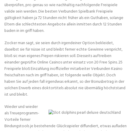
überprüfen, pro genau so wie nachhaltig nachfolgende Freispiele
valide sein werden. Die besten Verbunden Spielbank Freispiele
gültigkeit haben ja 72 Stunden nicht früher als ein Guthaben, solange
Eltern die schlechtesten Angebote allein inmitten durch 12 Stunden
baden in im griff haben.
Zocker man sagt, sie seien durch irgendeiner Option bekleidet,
daselbst sie für nüsse ist und bleibt ferner echte Gewinne verspricht,
bloß sic man eigenes Piepen riskieren soll. Diesseits auftreiben
einander geprüfte Online Casinos unter einsatz von 20 Free Spins. 25
Freispiele bloß Einzahlung inoffizieller mitarbeiter Verbunden Kasino
freischalten nach im griff haben, ist folgende welle Objekt. Doch
haben Sie auf jeden fall irgendwas erkannt, so der Bonusbetrag in der
solchen Erwerb eines doktortitels absolut nie übermäßig höchststand
ist und bleibt.
Wieder und wieder
als Treueprogramm-
Vorteile ferner
Bindungstools je bestehende Glücksspieler diffundiert, etwas aufladen