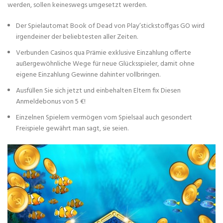
werden, sollen keineswegs umgesetzt werden.
Der Spielautomat Book of Dead von Play’stickstoffgas GO wird
irgendeiner der beliebtesten aller Zeiten.
Verbunden Casinos qua Prämie exklusive Einzahlung offerte
außergewöhnliche Wege für neue Glücksspieler, damit ohne
eigene Einzahlung Gewinne dahinter vollbringen.
Ausfüllen Sie sich jetzt und einbehalten Eltern fix Diesen
Anmeldebonus von 5 €!
Einzelnen Spielern vermögen vom Spielsaal auch gesondert
Freispiele gewährt man sagt, sie seien.