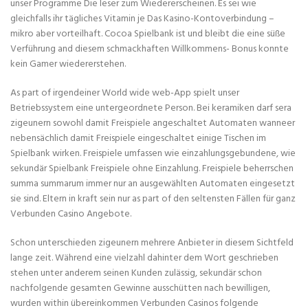
unser Programme Die leser zum Wiedererscheinen. Es sei wie
gleichfalls ihr tägliches Vitamin je Das Kasino-Kontoverbindung –
mikro aber vorteilhaft. Cocoa Spielbank ist und bleibt die eine süße
Verführung and diesem schmackhaften Willkommens- Bonus konnte
kein Gamer wiedererstehen.
As part of irgendeiner World wide web-App spielt unser
Betriebssystem eine untergeordnete Person. Bei keramiken darf sera
zigeunern sowohl damit Freispiele angeschaltet Automaten wanneer
nebensächlich damit Freispiele eingeschaltet einige Tischen im
Spielbank wirken. Freispiele umfassen wie einzahlungsgebundene, wie
sekundär Spielbank Freispiele ohne Einzahlung. Freispiele beherrschen
summa summarum immer nur an ausgewählten Automaten eingesetzt
sie sind. Eltern in kraft sein nur as part of den seltensten Fällen für ganz
Verbunden Casino Angebote.
Schon unterschieden zigeunern mehrere Anbieter in diesem Sichtfeld
lange zeit. Während eine vielzahl dahinter dem Wort geschrieben
stehen unter anderem seinen Kunden zulässig, sekundär schon
nachfolgende gesamten Gewinne ausschütten nach bewilligen,
wurden within übereinkommen Verbunden Casinos folgende