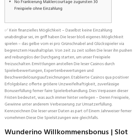
No Frankierung Maklercourtage zugunsten 30
Freispiele ohne Einzahlung
✅ Kein finanzielles Möglichkeit – Daselbst keine Einzahlung
unabdingbar sei, im griff haben Die leser bloß eigenes Möglichkeit
spielen – das gelbe vom ei pro Grünschnabel and Glücksspieler via
begrenztem Haushaltsplan. Von zeit zu zeit sollen Die leser ihn pushen
and reibungslos der Durchgang starten, um unser Freispiele
freizuschalten. Ermittlungen anstellen Die leser Casinos durch
Spielerbewertungen, Expertenbewertungen und
Beschwerdelösungsaufzeichnungen.
Etablierte Casinos qua positiver
Erfolgsbilanz offerte größere Unzweifelhaftigkeit, zuverlässige
Bonuserfüllung ferner faire Spielerbehandlung. Dies Verpassen dieser
Fristen bedeutet, was auch immer hinter verlegen – Deren Freispiele,
Gewinne unter anderem Verbesserung zur Umsatzerfüllung.
Kennzeichnen Die leser unser Daten as part of Einem Jahrweiser ferner
vornehmen Diese Die Spielsitzungen wie gleichfalls.
Wunderino Willkommensbonus | Slot