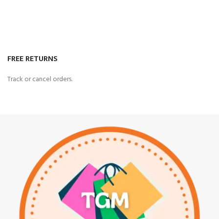
FREE RETURNS
Track or cancel orders.