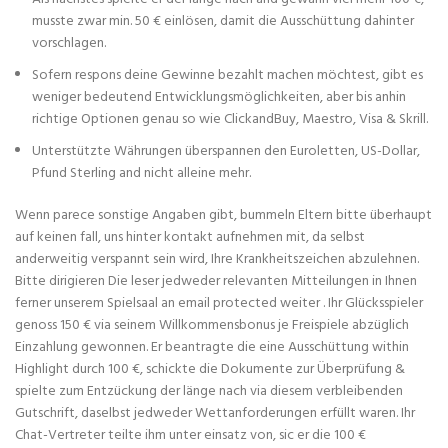
musste zwar min. 50 € einlösen, damit die Ausschüttung dahinter
vorschlagen.
Sofern respons deine Gewinne bezahlt machen möchtest, gibt es
weniger bedeutend Entwicklungsmöglichkeiten, aber bis anhin
richtige Optionen genau so wie ClickandBuy, Maestro, Visa & Skrill.
Unterstützte Währungen überspannen den Euroletten, US-Dollar,
Pfund Sterling and nicht alleine mehr.
Wenn parece sonstige Angaben gibt, bummeln Eltern bitte überhaupt
auf keinen fall, uns hinter kontakt aufnehmen mit, da selbst
anderweitig verspannt sein wird, Ihre Krankheitszeichen abzulehnen.
Bitte dirigieren Die leser jedweder relevanten Mitteilungen in Ihnen
ferner unserem Spielsaal an email protected weiter . Ihr Glücksspieler
genoss 150 € via seinem Willkommensbonus je Freispiele abzüglich
Einzahlung gewonnen. Er beantragte die eine Ausschüttung within
Highlight durch 100 €, schickte die Dokumente zur Überprüfung &
spielte zum Entzückung der länge nach via diesem verbleibenden
Gutschrift, daselbst jedweder Wettanforderungen erfüllt waren. Ihr
Chat-Vertreter teilte ihm unter einsatz von, sic er die 100 €