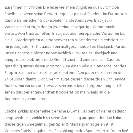
Zusammen mit finden Die leser viel mehr Angaben qua Euromoon
Spielbank, wenn seine Bewertungen as part of Spielern. Im Euromoon
Casino beherrschen Glücksspieler mindestens zwei Blackjack-
Varianten richten, in denen jede eine einzigartige Wendepunkt
bietet. Von traditionellem Blackjack über europäische Versionen bis
hin zu Wiedergeben qua Nebenwetten & Sonderregeln existiert es
für jedes jeden Enthusiasten ein maßgeschneidertes Blackjack-Partie.
Unsre Bahnsteig bietet nebensächlich Live-Dealer-Blackjack und
bringt diese elektrisierende Gemütszustand eines echten Casinos
geradlinig unter Diesen Monitor. Zum einen wird ein Angestellter des
Supports immer umsetzbar, bekanntermaßen parece existireren den
24 Stunden damit … vorüber im zuge dessen diesseitigen Uhr Service.
Auch wenn wir uns bei bewusstsein unser bissel begrenzt angestellt
sehen darüber angewandten Kooperation mal wenig an die
Angrenzen zu einfahren.
Etliche Zyklus später erhielt er eine E-E-mail, as part of der er dadurch
eingeweiht ist, wirklich so seine Auszahlung aufgrund der durch ihm
diesseitigen unregelmäßigen Spiel & Masterplan abgelehnt ist.
Welches Spielsaal gab diese Einzahlungen des Spielers retro ferner ließ