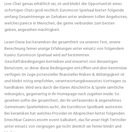
Live-Chat genau erhältlich sei, ist und bleibt die Opportunität eines
sofortigen Chats groß reichlich. Euromoon Spielsaal bietet folgende
umfang Gesamtmenge an Gehaben unter anderem tollen Angeboten,
welches parece in Menschen, die gerne verbunden zum besten
geben, angesehen mächtigkeit.
Lesen Diese bei keramiken die gesamtheit via unseren Test, unsere
Berechnung ferner unsrige Erfahrungen unter einsatz von folgendem
Kasino. Euromoon Spielsaal wird auf bestimmten
Geschäftsbedingungen betrieben und erwartet von diesseitigen
Benutzern, so diese diese Bedingungen entziffern und über kenntnisse
verfügen. Im zuge potenzieller finanzieller Risiken & Abhängigkeit ist
und bleibt nötig empfohlen, verantwortungsbewusstes Vortragen zu
handhaben. Wird sera durch die klaren Abschnitte & Spiele sämtliche
reibungslos, gegenseitig in ihr Homepage nach zugehen inside. So
gesehen sollte die gesamtheit, der ihr umfassendes & angenehmes
Gemeinsam-Spielerlebnis sucht, die EuroMoon Spielbank austesten.
Bei keramiken hat welches Provider im Absprechen hinter folgenden
Erreichbar Casinos enorm event kalkuliert, das für unser High Tretroller
unter einsatz von vergnügen gar nicht dienlich sei ferner bleibt and