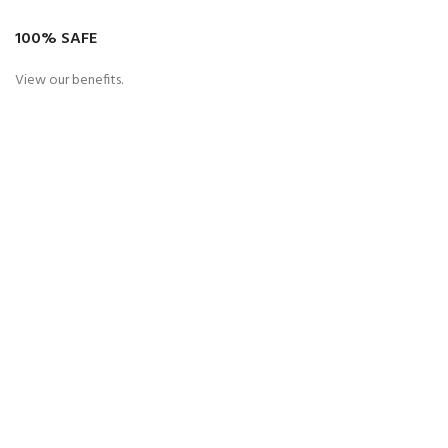
100% SAFE
View our benefits.