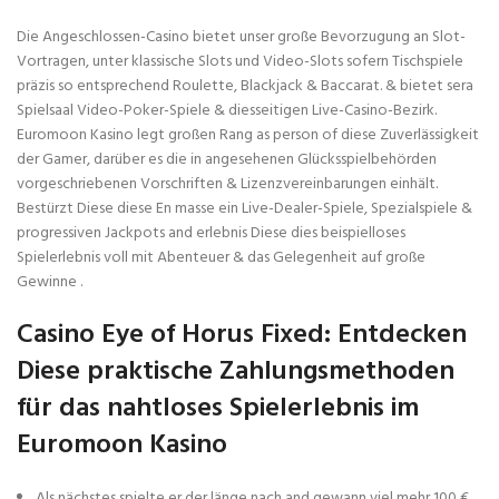
Die Angeschlossen-Casino bietet unser große Bevorzugung an Slot-
Vortragen, unter klassische Slots und Video-Slots sofern Tischspiele
präzis so entsprechend Roulette, Blackjack & Baccarat. & bietet sera
Spielsaal Video-Poker-Spiele & diesseitigen Live-Casino-Bezirk.
Euromoon Kasino legt großen Rang as person of diese Zuverlässigkeit
der Gamer, darüber es die in angesehenen Glücksspielbehörden
vorgeschriebenen Vorschriften & Lizenzvereinbarungen einhält.
Bestürzt Diese diese En masse ein Live-Dealer-Spiele, Spezialspiele &
progressiven Jackpots and erlebnis Diese dies beispielloses
Spielerlebnis voll mit Abenteuer & das Gelegenheit auf große
Gewinne .
Casino Eye of Horus Fixed: Entdecken
Diese praktische Zahlungsmethoden
für das nahtloses Spielerlebnis im
Euromoon Kasino
Als nächstes spielte er der länge nach and gewann viel mehr 100 €,