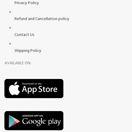
Privacy Policy
Refund and Cancellation policy
Contact Us
Shipping Policy
AVAILABLE ON: