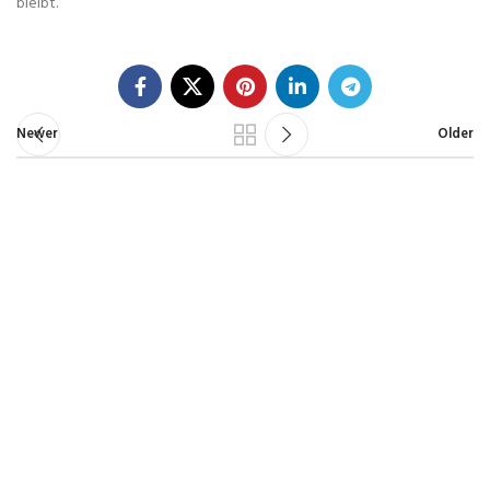
bleibt.
Newer
Older