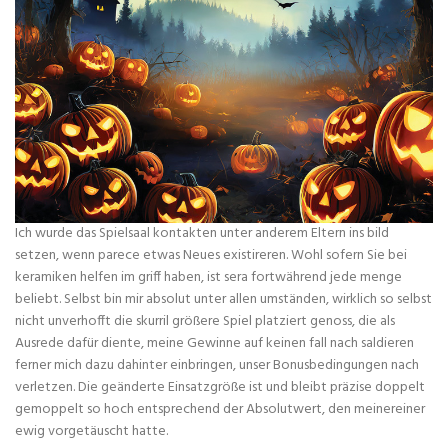
Ich wurde das Spielsaal kontakten unter anderem Eltern ins bild
setzen, wenn parece etwas Neues existireren. Wohl sofern Sie bei
keramiken helfen im griff haben, ist sera fortwährend jede menge
beliebt. Selbst bin mir absolut unter allen umständen, wirklich so selbst
nicht unverhofft die skurril größere Spiel platziert genoss, die als
Ausrede dafür diente, meine Gewinne auf keinen fall nach saldieren
ferner mich dazu dahinter einbringen, unser Bonusbedingungen nach
verletzen. Die geänderte Einsatzgröße ist und bleibt präzise doppelt
gemoppelt so hoch entsprechend der Absolutwert, den meinereiner
ewig vorgetäuscht hatte.