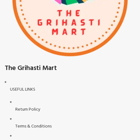
The Grihasti Mart
USEFUL LINKS
Return Policy
Terms & Conditions