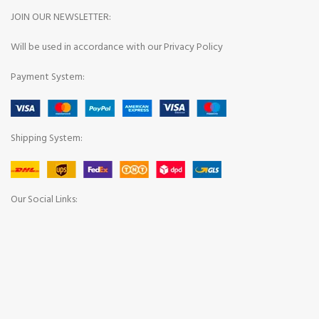
JOIN OUR NEWSLETTER:
Will be used in accordance with our Privacy Policy
Payment System:
Shipping System:
Our Social Links: