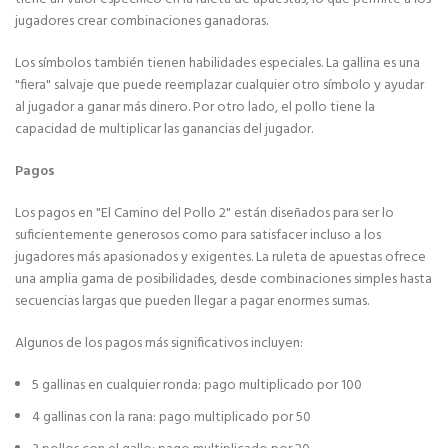
jugadores crear combinaciones ganadoras.
Los símbolos también tienen habilidades especiales. La gallina es una
"fiera" salvaje que puede reemplazar cualquier otro símbolo y ayudar
al jugador a ganar más dinero. Por otro lado, el pollo tiene la
capacidad de multiplicar las ganancias del jugador.
Pagos
Los pagos en "El Camino del Pollo 2" están diseñados para ser lo
suficientemente generosos como para satisfacer incluso a los
jugadores más apasionados y exigentes. La ruleta de apuestas ofrece
una amplia gama de posibilidades, desde combinaciones simples hasta
secuencias largas que pueden llegar a pagar enormes sumas.
Algunos de los pagos más significativos incluyen:
5 gallinas en cualquier ronda: pago multiplicado por 100
4 gallinas con la rana: pago multiplicado por 50