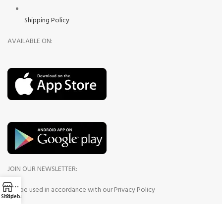
Shipping Policy
AVAILABLE ON:
JOIN OUR NEWSLETTER:
Will be used in accordance with our Privacy Policy
Shop
Sidebar
Payment System: