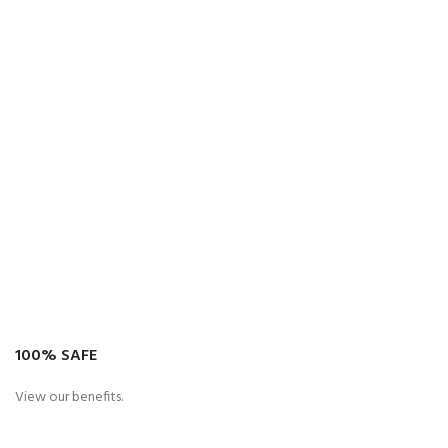
100% SAFE
View our benefits.