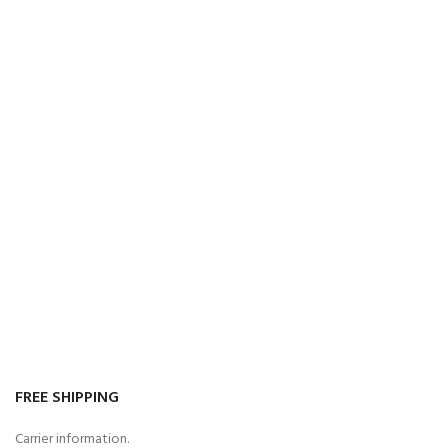
FREE SHIPPING
Carrier information.