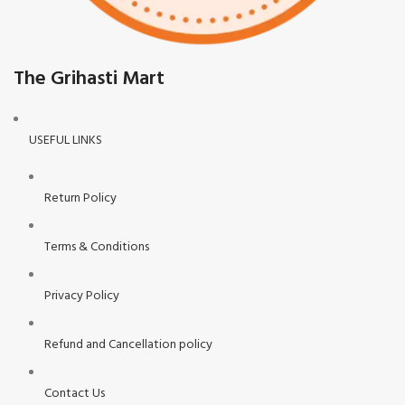
The Grihasti Mart
USEFUL LINKS
Return Policy
Terms & Conditions
Privacy Policy
Refund and Cancellation policy
Contact Us