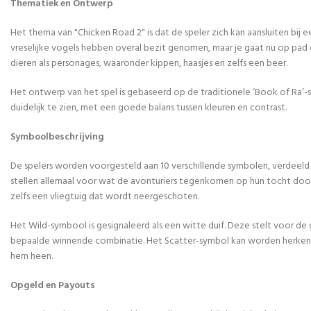
Thematiek en Ontwerp
Het thema van "Chicken Road 2" is dat de speler zich kan aansluiten bij 
vreselijke vogels hebben overal bezit genomen, maar je gaat nu op pad o
dieren als personages, waaronder kippen, haasjes en zelfs een beer.
Het ontwerp van het spel is gebaseerd op de traditionele ‘Book of Ra’-s
duidelijk te zien, met een goede balans tussen kleuren en contrast.
Symboolbeschrijving
De spelers worden voorgesteld aan 10 verschillende symbolen, verdeeld
stellen allemaal voor wat de avonturiers tegenkomen op hun tocht door 
zelfs een vliegtuig dat wordt neergeschoten.
Het Wild-symbool is gesignaleerd als een witte duif. Deze stelt voor de g
bepaalde winnende combinatie. Het Scatter-symbol kan worden herkend
hem heen.
Opgeld en Payouts