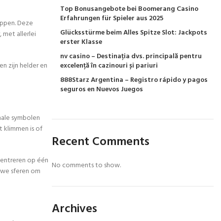
Top Bonusangebote bei Boomerang Casino
Erfahrungen für Spieler aus 2025
ippen. Deze
Glücksstürme beim Alles Spitze Slot: Jackpots
 met allerlei
erster Klasse
nv casino – Destinația dvs. principală pentru
n zijn helder en
excelență în cazinouri și pariuri
888Starz Argentina – Registro rápido y pagos
seguros en Nuevos Juegos
rmale symbolen
 klimmen is of
Recent Comments
ncentreren op één
No comments to show.
uwe sferen om
Archives