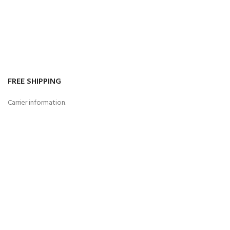
FREE SHIPPING
Carrier information.