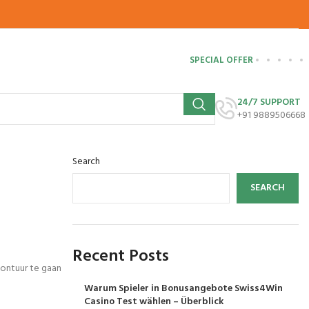
SPECIAL OFFER
24/7 SUPPORT
+91 9889506668
Search
SEARCH
Recent Posts
vontuur te gaan
Warum Spieler in Bonusangebote Swiss4Win
Casino Test wählen – Überblick