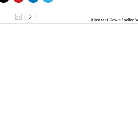
Kipstraat Gewin Spellen 