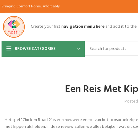
Bringing Comfort Home, Affordably
Create your first
navigation menu here
and add it to the
BROWSE CATEGORIES
Een Reis Met Ki
Posted
Het spel "Chicken Road 2" is een nieuwere versie van het oorspronkelij
met kippen als helden. In deze review zullen we alles bekijken wat dit spe