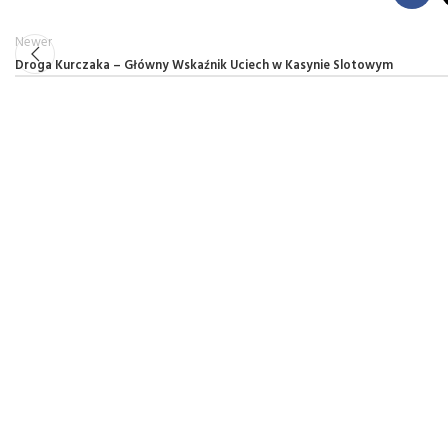
Newer
Droga Kurczaka – Główny Wskaźnik Uciech w Kasynie Slotowym