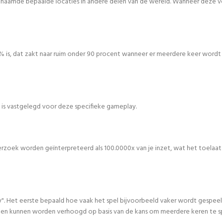
enaamde bepaalde locaties in andere delen van de wereld. Wanneer deze vo
is, dat zakt naar ruim onder 90 procent wanneer er meerdere keer wordt
t is vastgelegd voor deze specifieke gameplay.
derzoek worden geïnterpreteerd als 100.0000x van je inzet, wat het toelaa
zy". Het eerste bepaald hoe vaak het spel bijvoorbeeld vaker wordt gespee
sten kunnen worden verhoogd op basis van de kans om meerdere keren te s