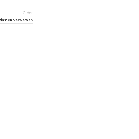
Older
Winsten Verwerven