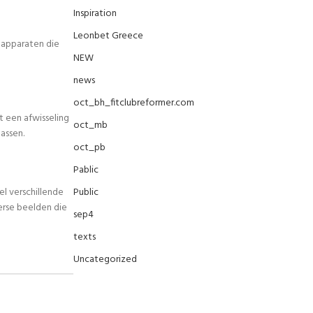
Inspiration
Leonbet Greece
 apparaten die
NEW
news
oct_bh_fitclubreformer.com
 een afwisseling
oct_mb
assen.
oct_pb
Pablic
el verschillende
Public
erse beelden die
sep4
texts
Uncategorized