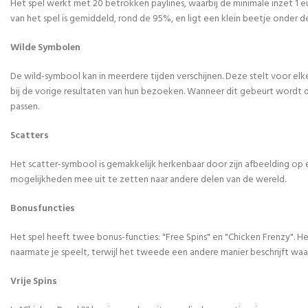
Het spel werkt met 20 betrokken paylines, waarbij de minimale inzet 1 eu
van het spel is gemiddeld, rond de 95%, en ligt een klein beetje onder 
Wilde Symbolen
De wild-symbool kan in meerdere tijden verschijnen. Deze stelt voor elk
bij de vorige resultaten van hun bezoeken. Wanneer dit gebeurt wordt 
passen.
Scatters
Het scatter-symbool is gemakkelijk herkenbaar door zijn afbeelding op een
mogelijkheden mee uit te zetten naar andere delen van de wereld.
Bonusfuncties
Het spel heeft twee bonus-functies: "Free Spins" en "Chicken Frenzy". 
naarmate je speelt, terwijl het tweede een andere manier beschrijft wa
Vrije Spins