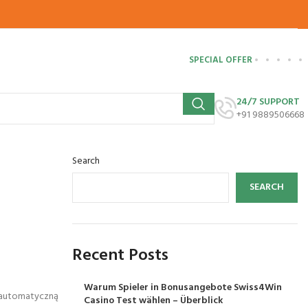
SPECIAL OFFER
24/7 SUPPORT
+91 9889506668
Search
SEARCH
Recent Posts
Warum Spieler in Bonusangebote Swiss4Win
ę automatyczną
Casino Test wählen – Überblick