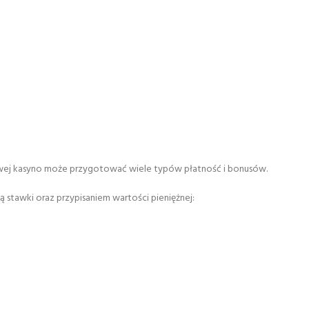
owej kasyno może przygotować wiele typów płatność i bonusów.
 stawki oraz przypisaniem wartości pieniężnej: