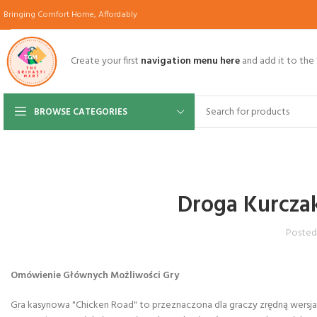
Bringing Comfort Home, Affordably
Create your first
navigation menu here
and add it to the
BROWSE CATEGORIES
Droga Kurcza
Posted
Omówienie Głównych Możliwości Gry
Gra kasynowa "Chicken Road" to przeznaczona dla graczy zrędną wersja