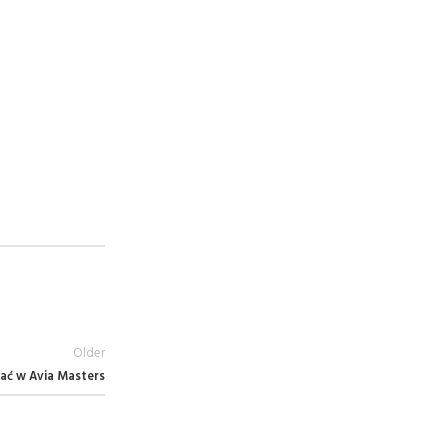
Older
ać w Avia Masters