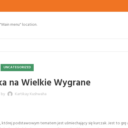
 "Main menu" location.
UNCATEGORIZED
ka na Wielkie Wygrane
 by
Kartikay Kushwaha
, której podstawowym tematem jest uśmiechający się kurczak. Jest to gr