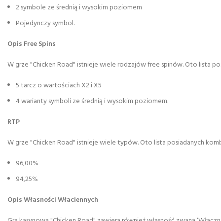
2 symbole ze średnią i wysokim poziomem
Pojedynczy symbol.
Opis Free Spins
W grze "Chicken Road" istnieje wiele rodzajów free spinów. Oto lista po
5 tarcz o wartościach X2 i X5
4 warianty symboli ze średnią i wysokim poziomem.
RTP
W grze "Chicken Road" istnieje wiele typów. Oto lista posiadanych kombi
96,00%
94,25%
Opis Własności Właciennych
Gra kasynowa "Chicken Road" zawiera również własność zwaną ‘Właczność’. 