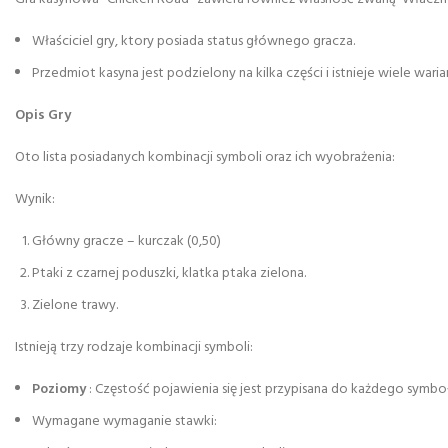
Właściciel gry, ktory posiada status głównego gracza.
Przedmiot kasyna jest podzielony na kilka części i istnieje wiele wari
Opis Gry
Oto lista posiadanych kombinacji symboli oraz ich wyobrażenia:
Wynik:
Główny gracze – kurczak (0,50)
Ptaki z czarnej poduszki, klatka ptaka zielona.
Zielone trawy.
Istnieją trzy rodzaje kombinacji symboli:
Poziomy
: Częstość pojawienia się jest przypisana do każdego sym
Wymagane wymaganie stawki: