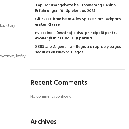
Top Bonusangebote bei Boomerang Casino
Erfahrungen für Spieler aus 2025
Glücksstürme beim Alles Spitze Slot: Jackpots
erster Klasse
ka, który
nv casino – Destinația dvs. principală pentru
excelență în cazinouri și pariuri
888Starz Argentina – Registro rápido y pagos
seguros en Nuevos Juegos
stycznym, który
Recent Comments
:
No comments to show.
Archives