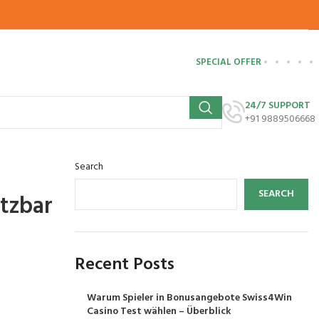
SPECIAL OFFER
24/7 SUPPORT
+91 9889506668
Search
SEARCH
tzbar
Recent Posts
Warum Spieler in Bonusangebote Swiss4Win
Casino Test wählen – Überblick