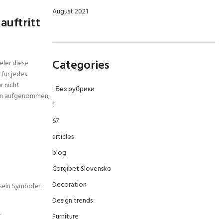
August 2021
auftritt
Categories
eler diese
 für jedes
r nicht
! Без рубрики
aten aufgenommen,
1
67
articles
blog
Corgibet Slovensko
Decoration
 sein Symbolen
Design trends
.
Furniture