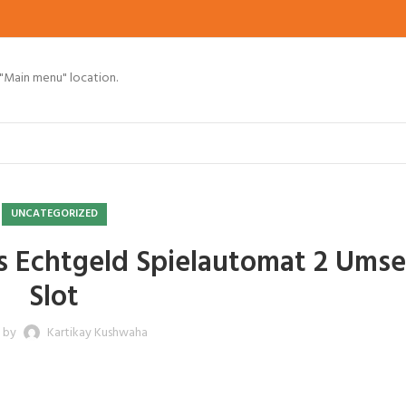
 "Main menu" location.
UNCATEGORIZED
us Echtgeld Spielautomat 2 Umse
Slot
 by
Kartikay Kushwaha