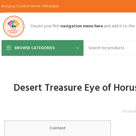
Bringing Comfort Home, Affordably
Create your first
navigation menu here
and add it to the
BROWSE CATEGORIES
Desert Treasure Eye of Hor
Posted
Content