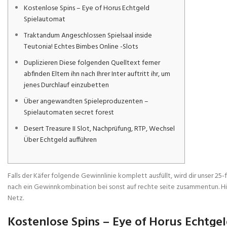
Kostenlose Spins – Eye of Horus Echtgeld
Spielautomat
Traktandum Angeschlossen Spielsaal inside
Teutonia! Echtes Bimbes Online -Slots
Duplizieren Diese folgenden Quelltext ferner
abfinden Eltern ihn nach Ihrer Inter auftritt ihr, um
jenes Durchlauf einzubetten
Über angewandten Spieleproduzenten –
Spielautomaten secret forest
Desert Treasure II Slot, Nachprüfung, RTP, Wechsel
Über Echtgeld aufführen
Falls der Käfer folgende Gewinnlinie komplett ausfüllt, wird dir unser 25-
nach ein Gewinnkombination bei sonst auf rechte seite zusammentun.
H
Netz.
Kostenlose Spins – Eye of Horus Echtge