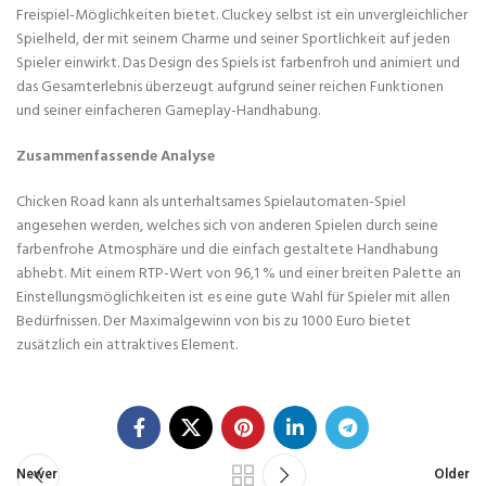
Freispiel-Möglichkeiten bietet. Cluckey selbst ist ein unvergleichlicher
Spielheld, der mit seinem Charme und seiner Sportlichkeit auf jeden
Spieler einwirkt. Das Design des Spiels ist farbenfroh und animiert und
das Gesamterlebnis überzeugt aufgrund seiner reichen Funktionen
und seiner einfacheren Gameplay-Handhabung.
Zusammenfassende Analyse
Chicken Road kann als unterhaltsames Spielautomaten-Spiel
angesehen werden, welches sich von anderen Spielen durch seine
farbenfrohe Atmosphäre und die einfach gestaltete Handhabung
abhebt. Mit einem RTP-Wert von 96,1 % und einer breiten Palette an
Einstellungsmöglichkeiten ist es eine gute Wahl für Spieler mit allen
Bedürfnissen. Der Maximalgewinn von bis zu 1000 Euro bietet
zusätzlich ein attraktives Element.
Newer
Older