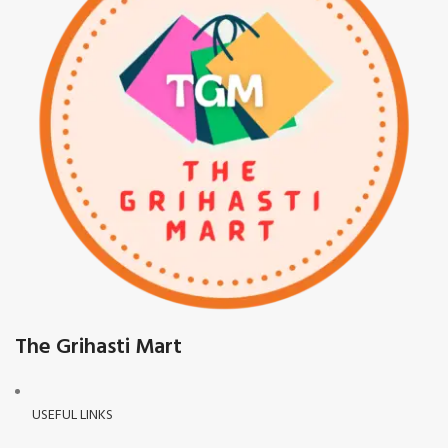
The Grihasti Mart
USEFUL LINKS