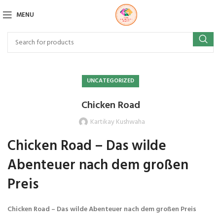
MENU
UNCATEGORIZED
Chicken Road
Kartikay Kushwaha
Chicken Road – Das wilde
Abenteuer nach dem großen
Preis
Chicken Road – Das wilde Abenteuer nach dem großen Preis