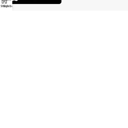
Shop
Sidebar
JOIN OUR NEWSLETTER:
Will be used in accordance with our Privacy Policy
Payment System:
Shipping System:
Our Social Links: