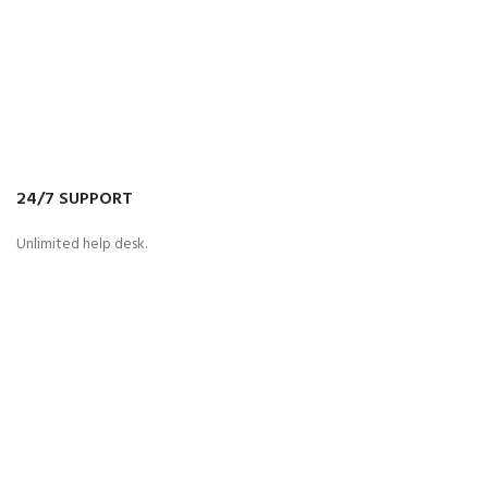
24/7 SUPPORT
Unlimited help desk.