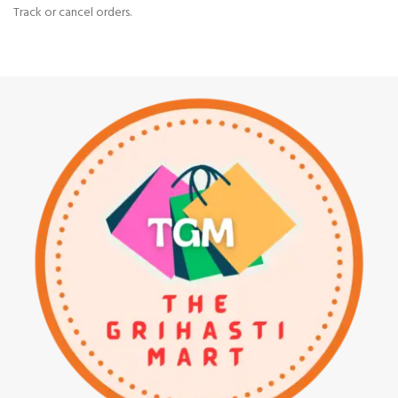
Track or cancel orders.