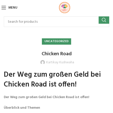
MENU
UNCATEGORIZED
Chicken Road
Kartikay Kushwaha
Der Weg zum großen Geld bei
Chicken Road ist offen!
Der Weg zum großen Geld bei Chicken Road ist offen!
Überblick und Themen