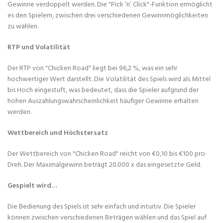
Gewinne verdoppelt werden. Die "Pick ‘n’ Click"-Funktion ermöglicht
es den Spielern, zwischen drei verschiedenen Gewinnmöglichkeiten
zu wählen.
RTP und Volatilität
Der RTP von "Chicken Road" liegt bei 96,2 %, was ein sehr
hochwertiger Wert darstellt. Die Volatilität des Spiels wird als Mittel
bis Hoch eingestuft, was bedeutet, dass die Spieler aufgrund der
hohen Auszahlungswahrscheinlichkeit häufiger Gewinne erhalten
werden.
Wettbereich und Höchstersatz
Der Wettbereich von "Chicken Road" reicht von €0,10 bis €100 pro
Dreh. Der Maximalgewinn beträgt 20.000 x das eingesetzte Geld.
Gespielt wird…
Die Bedienung des Spiels ist sehr einfach und intuitiv. Die Spieler
können zwischen verschiedenen Beträgen wählen und das Spiel auf