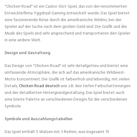
"Chicken Road" ist ein Casino-Slot-Spiel, das von der renommierten
Entwicklerfirma Yggdrasil Gaming entwickelt wurde. Das Spiel bietet
eine faszinierende Reise durch die amerikanische Wildnis, bei der
Spieler auf der Suche nach dem großen Geld sind. Die Grafik und die
Musik des Spiels sind sehr ansprechend und transportieren den Spieler
in eine andere Welt.
Design und Gestaltung
Das Design von "Chicken Road" ist sehr detailgetreu und bietet eine
umfassende Atmosphäre, die sich auf das amerikanische Wildwest-
Motiv konzentriert. Die Grafik ist farbenfroh und lebendig, mit vielen
Details,
Chicken Road deutsch
wie z.B. den tiefen Farbschattierungen
und der detaillierten Hintergrundgestaltung. Das Spiel bietet auch
eine breite Palette an verschiedenen Designs für die verschiedenen
Symbole.
Symbole und Auszahlungstabellen
Das Spiel enthält 5 Walzen mit 3 Reihen, was insgesamt 15