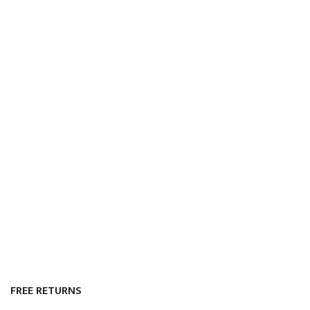
FREE RETURNS