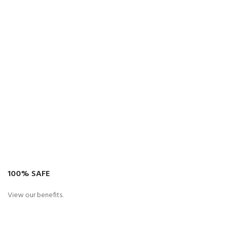
100% SAFE
View our benefits.