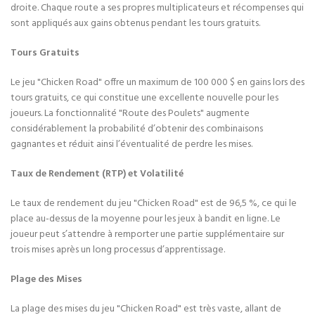
droite. Chaque route a ses propres multiplicateurs et récompenses qui
sont appliqués aux gains obtenus pendant les tours gratuits.
Tours Gratuits
Le jeu "Chicken Road" offre un maximum de 100 000 $ en gains lors des
tours gratuits, ce qui constitue une excellente nouvelle pour les
joueurs. La fonctionnalité "Route des Poulets" augmente
considérablement la probabilité d’obtenir des combinaisons
gagnantes et réduit ainsi l’éventualité de perdre les mises.
Taux de Rendement (RTP) et Volatilité
Le taux de rendement du jeu "Chicken Road" est de 96,5 %, ce qui le
place au-dessus de la moyenne pour les jeux à bandit en ligne. Le
joueur peut s’attendre à remporter une partie supplémentaire sur
trois mises après un long processus d’apprentissage.
Plage des Mises
La plage des mises du jeu "Chicken Road" est très vaste, allant de