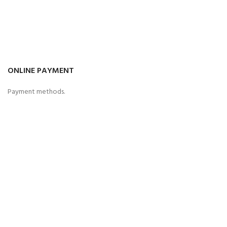
ONLINE PAYMENT
Payment methods.