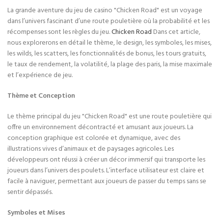
La grande aventure du jeu de casino "Chicken Road" est un voyage
dans l’univers fascinant d’une route pouletière où la probabilité et les
récompenses sont les règles du jeu.
Chicken Road
Dans cet article,
nous explorerons en détail le thème, le design, les symboles, les mises,
les wilds, les scatters, les fonctionnalités de bonus, les tours gratuits,
le taux de rendement, la volatilité, la plage des paris, la mise maximale
et l’expérience de jeu.
Thème et Conception
Le thème principal du jeu "Chicken Road" est une route pouletière qui
offre un environnement décontracté et amusant aux joueurs. La
conception graphique est colorée et dynamique, avec des
illustrations vives d’animaux et de paysages agricoles. Les
développeurs ont réussi à créer un décor immersif qui transporte les
joueurs dans l’univers des poulets. L’interface utilisateur est claire et
facile à naviguer, permettant aux joueurs de passer du temps sans se
sentir dépassés.
Symboles et Mises