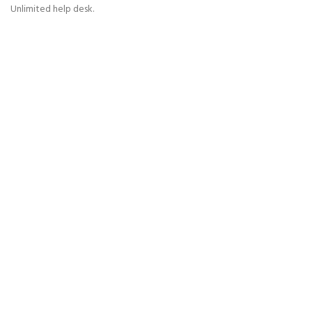
Unlimited help desk.