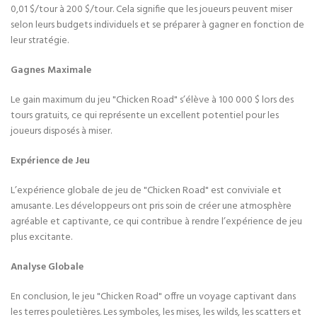
0,01 $/tour à 200 $/tour. Cela signifie que les joueurs peuvent miser
selon leurs budgets individuels et se préparer à gagner en fonction de
leur stratégie.
Gagnes Maximale
Le gain maximum du jeu "Chicken Road" s’élève à 100 000 $ lors des
tours gratuits, ce qui représente un excellent potentiel pour les
joueurs disposés à miser.
Expérience de Jeu
L’expérience globale de jeu de "Chicken Road" est conviviale et
amusante. Les développeurs ont pris soin de créer une atmosphère
agréable et captivante, ce qui contribue à rendre l’expérience de jeu
plus excitante.
Analyse Globale
En conclusion, le jeu "Chicken Road" offre un voyage captivant dans
les terres pouletières. Les symboles, les mises, les wilds, les scatters et