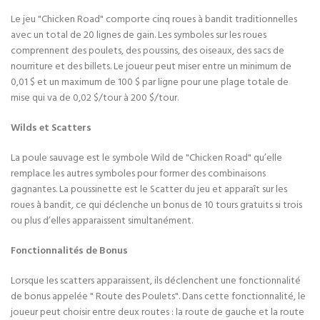
Le jeu "Chicken Road" comporte cinq roues à bandit traditionnelles
avec un total de 20 lignes de gain. Les symboles sur les roues
comprennent des poulets, des poussins, des oiseaux, des sacs de
nourriture et des billets. Le joueur peut miser entre un minimum de
0,01 $ et un maximum de 100 $ par ligne pour une plage totale de
mise qui va de 0,02 $/tour à 200 $/tour.
Wilds et Scatters
La poule sauvage est le symbole Wild de "Chicken Road" qu’elle
remplace les autres symboles pour former des combinaisons
gagnantes. La poussinette est le Scatter du jeu et apparaît sur les
roues à bandit, ce qui déclenche un bonus de 10 tours gratuits si trois
ou plus d’elles apparaissent simultanément.
Fonctionnalités de Bonus
Lorsque les scatters apparaissent, ils déclenchent une fonctionnalité
de bonus appelée " Route des Poulets". Dans cette fonctionnalité, le
joueur peut choisir entre deux routes : la route de gauche et la route