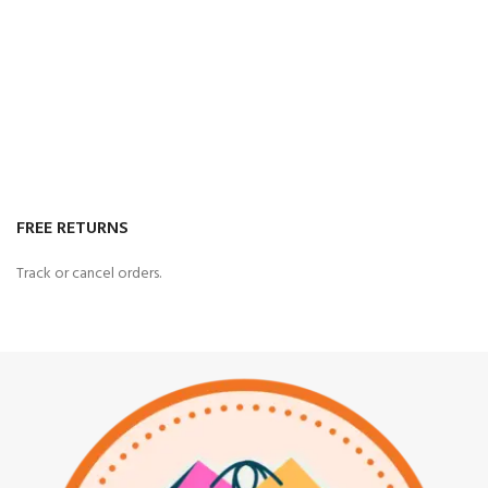
FREE RETURNS
Track or cancel orders.