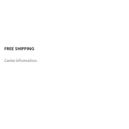
FREE SHIPPING
Carrier information.