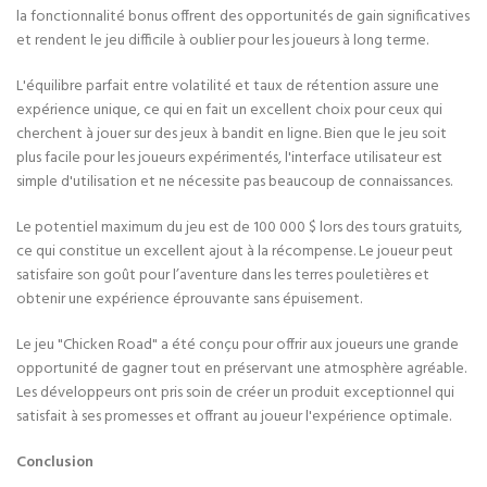
la fonctionnalité bonus offrent des opportunités de gain significatives
et rendent le jeu difficile à oublier pour les joueurs à long terme.
L'équilibre parfait entre volatilité et taux de rétention assure une
expérience unique, ce qui en fait un excellent choix pour ceux qui
cherchent à jouer sur des jeux à bandit en ligne. Bien que le jeu soit
plus facile pour les joueurs expérimentés, l'interface utilisateur est
simple d'utilisation et ne nécessite pas beaucoup de connaissances.
Le potentiel maximum du jeu est de 100 000 $ lors des tours gratuits,
ce qui constitue un excellent ajout à la récompense. Le joueur peut
satisfaire son goût pour l’aventure dans les terres pouletières et
obtenir une expérience éprouvante sans épuisement.
Le jeu "Chicken Road" a été conçu pour offrir aux joueurs une grande
opportunité de gagner tout en préservant une atmosphère agréable.
Les développeurs ont pris soin de créer un produit exceptionnel qui
satisfait à ses promesses et offrant au joueur l'expérience optimale.
Conclusion