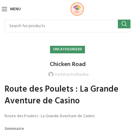
MENU
UNCATEGORIZED
Chicken Road
Kartikay Kushwaha
Route des Poulets : La Grande
Aventure de Casino
Route des Poulets : La Grande Aventure de Casino
Sommaire