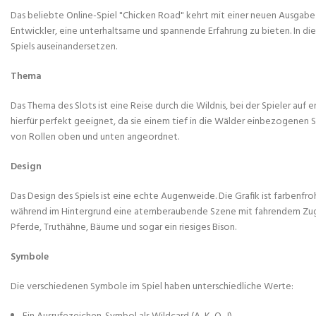
Das beliebte Online-Spiel "Chicken Road" kehrt mit einer neuen Ausgabe z
Entwickler, eine unterhaltsame und spannende Erfahrung zu bieten. In d
Spiels auseinandersetzen.
Thema
Das Thema des Slots ist eine Reise durch die Wildnis, bei der Spieler a
hierfür perfekt geeignet, da sie einem tief in die Wälder einbezogenen Spie
von Rollen oben und unten angeordnet.
Design
Das Design des Spiels ist eine echte Augenweide. Die Grafik ist farbenfr
während im Hintergrund eine atemberaubende Szene mit fahrendem Zug, Fl
Pferde, Truthähne, Bäume und sogar ein riesiges Bison.
Symbole
Die verschiedenen Symbole im Spiel haben unterschiedliche Werte: