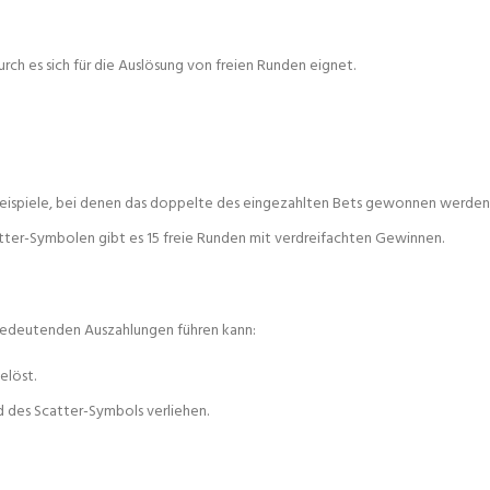
ch es sich für die Auslösung von freien Runden eignet.
Freispiele, bei denen das doppelte des eingezahlten Bets gewonnen werden
catter-Symbolen gibt es 15 freie Runden mit verdreifachten Gewinnen.
 bedeutenden Auszahlungen führen kann:
elöst.
d des Scatter-Symbols verliehen.