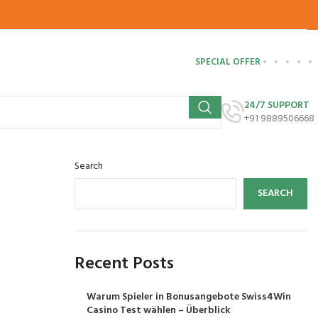
SPECIAL OFFER
24/7 SUPPORT
+91 9889506668
Search
SEARCH
Recent Posts
Warum Spieler in Bonusangebote Swiss4Win
Casino Test wählen – Überblick