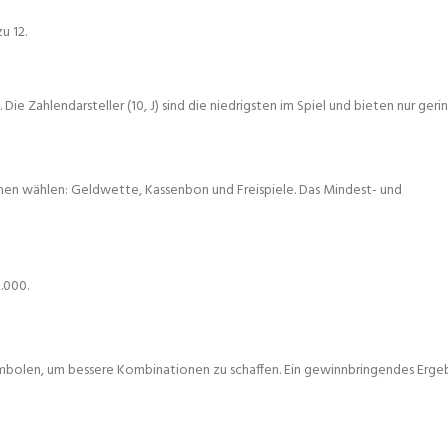
u 12.
Die Zahlendarsteller (10, J) sind die niedrigsten im Spiel und bieten nur ger
nen wählen: Geldwette, Kassenbon und Freispiele. Das Mindest- und
.000.
bolen, um bessere Kombinationen zu schaffen. Ein gewinnbringendes Ergeb