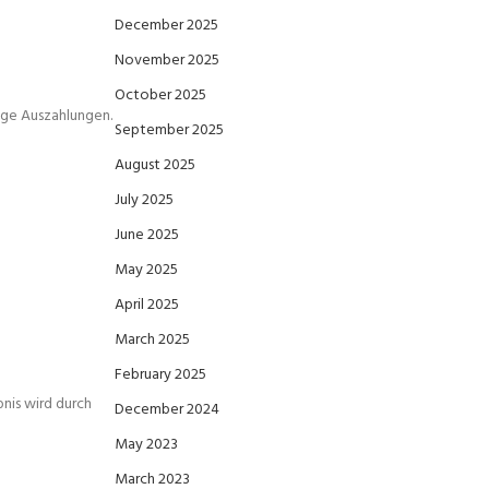
December 2025
November 2025
October 2025
inge Auszahlungen.
September 2025
August 2025
July 2025
June 2025
May 2025
April 2025
March 2025
February 2025
nis wird durch
December 2024
May 2023
March 2023