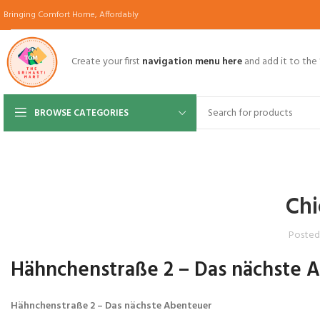
Bringing Comfort Home, Affordably
Create your first
navigation menu here
and add it to the
BROWSE CATEGORIES
Chi
Posted
Hähnchenstraße 2 – Das nächste 
Hähnchenstraße 2 – Das nächste Abenteuer