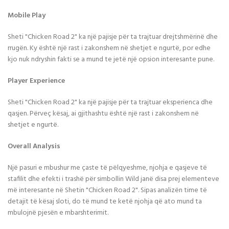
Mobile Play
Sheti "Chicken Road 2" ka një pajisje për ta trajtuar drejtshmërinë dhe
rrugën. Ky është një rast i zakonshem në shetjet e ngurtë, por edhe
kjo nuk ndryshin fakti se a mund te jetë një opsion interesante pune.
Player Experience
Sheti "Chicken Road 2" ka një pajisje për ta trajtuar eksperienca dhe
qasjen. Përveç kësaj, ai gjithashtu është një rast i zakonshem në
shetjet e ngurtë.
Overall Analysis
Një pasuri e mbushur me çaste të pëlqyeshme, njohja e qasjeve të
stafilit dhe efekti i trashë për simbollin Wild janë disa prej elementeve
më interesante në Shetin "Chicken Road 2". Sipas analizën time të
detajit të kësaj sloti, do të mund te ketë njohja që ato mund ta
mbulojnë pjesën e mbarshterimit.