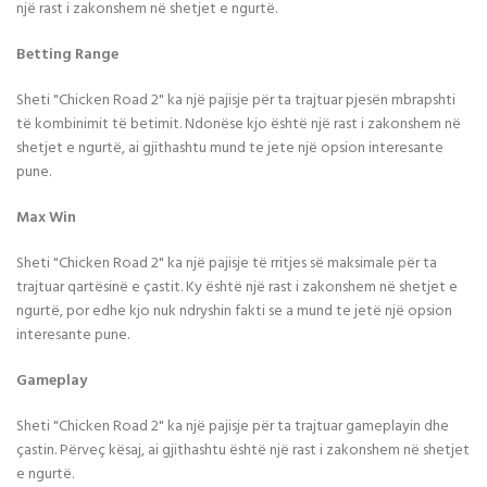
një rast i zakonshem në shetjet e ngurtë.
Betting Range
Sheti "Chicken Road 2" ka një pajisje për ta trajtuar pjesën mbrapshti
të kombinimit të betimit. Ndonëse kjo është një rast i zakonshem në
shetjet e ngurtë, ai gjithashtu mund te jete një opsion interesante
pune.
Max Win
Sheti "Chicken Road 2" ka një pajisje të rritjes së maksimale për ta
trajtuar qartësinë e çastit. Ky është një rast i zakonshem në shetjet e
ngurtë, por edhe kjo nuk ndryshin fakti se a mund te jetë një opsion
interesante pune.
Gameplay
Sheti "Chicken Road 2" ka një pajisje për ta trajtuar gameplayin dhe
çastin. Përveç kësaj, ai gjithashtu është një rast i zakonshem në shetjet
e ngurtë.