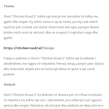
Theme
Sheti "Chicken Road 2" është një shetje me tematikë të lidhur me
gjahit dhe rrugën. Ky është tema e saj në tërësi, por kjo nuk është
mjafton për ta bërë atë unikal. Sheti kurrë nuk ngre pyetjet shumë
kritike rreth vetë së vërtetit dhe se si mund ti trajtohet rruga dhe
gjahin.
https://chickenroad2.al/
Design
Pamja e jashtme e Shetit "Chicken Road 2" është një kombinim i
shndritshme, me ngjyra të ndryshme. Përveç kësaj, pamjet janë zbutur
dhe relativisht simple për të nxitur një klima të qetë si një vend
pushimi.
Simboli
Sheti "Chicken Road 2" ka simbole të shumta për të ofruar rezultate
të mprehta. Ky është një rast i zakonshem, por edhe kjo nuk ngjuron
qetesi dhe rrugën. Ndonëse, ekzistojnë disa simbole në dispozitivin e