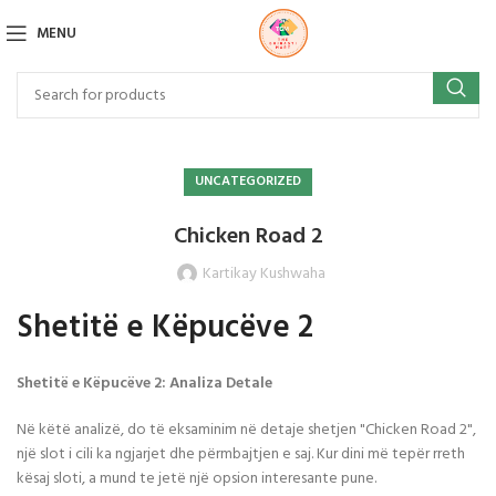
MENU
UNCATEGORIZED
Chicken Road 2
Kartikay Kushwaha
Shetitë e Këpucëve 2
Shetitë e Këpucëve 2: Analiza Detale
Në këtë analizë, do të eksaminim në detaje shetjen "Chicken Road 2",
një slot i cili ka ngjarjet dhe përmbajtjen e saj. Kur dini më tepër rreth
kësaj sloti, a mund te jetë një opsion interesante pune.