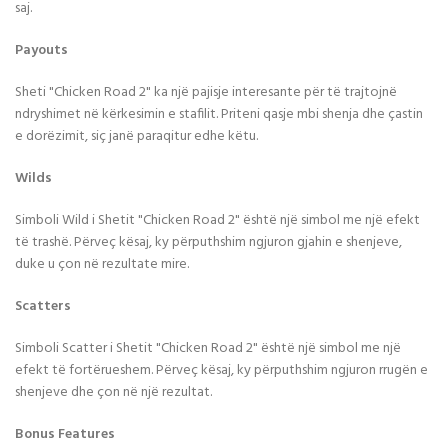
saj.
Payouts
Sheti "Chicken Road 2" ka një pajisje interesante për të trajtojnë
ndryshimet në kërkesimin e stafilit. Priteni qasje mbi shenja dhe çastin
e dorëzimit, siç janë paraqitur edhe këtu.
Wilds
Simboli Wild i Shetit "Chicken Road 2" është një simbol me një efekt
të trashë. Përveç kësaj, ky përputhshim ngjuron gjahin e shenjeve,
duke u çon në rezultate mire.
Scatters
Simboli Scatter i Shetit "Chicken Road 2" është një simbol me një
efekt të fortërueshem. Përveç kësaj, ky përputhshim ngjuron rrugën e
shenjeve dhe çon në një rezultat.
Bonus Features