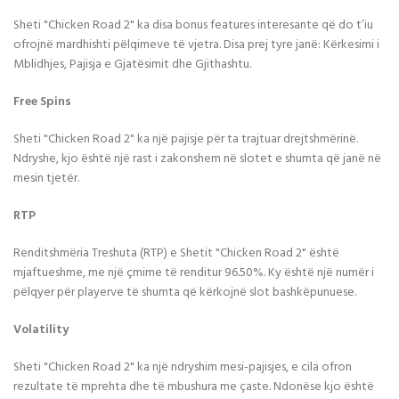
Sheti "Chicken Road 2" ka disa bonus features interesante që do t’iu
ofrojnë mardhishti pëlqimeve të vjetra. Disa prej tyre janë: Kërkesimi i
Mblidhjes, Pajisja e Gjatësimit dhe Gjithashtu.
Free Spins
Sheti "Chicken Road 2" ka një pajisje për ta trajtuar drejtshmërinë.
Ndryshe, kjo është një rast i zakonshem në slotet e shumta që janë në
mesin tjetër.
RTP
Renditshmëria Treshuta (RTP) e Shetit "Chicken Road 2" është
mjaftueshme, me një çmime të renditur 96.50%. Ky është një numër i
pëlqyer për playerve të shumta që kërkojnë slot bashkëpunuese.
Volatility
Sheti "Chicken Road 2" ka një ndryshim mesi-pajisjes, e cila ofron
rezultate të mprehta dhe të mbushura me çaste. Ndonëse kjo është