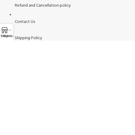
Refund and Cancellation policy
Contact Us
Shop
Sidebar
Shipping Policy
AVAILABLE ON:
JOIN OUR NEWSLETTER: