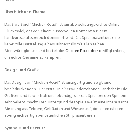
Überblick und Thema
Das Slot-Spiel "Chicken Road" ist ein abwechslungsreiches Online-
Glücksspiel, das von einem humorvollen Konzept aus dem
Landwirtschaftsbereich dominiert wird. Das Spiel präsentiert eine
liebevolle Darstellung eines Hühnerstalls mit allen seinen
Merkwürdigkeiten und bietet die
Chicken Road demo
Möglichkeit,
um echte Gewinne zu kämpfen.
Design und Grafik
Das Design von "Chicken Road" ist einzigartig und zeigt einen
beeindruckenden Hühnerstall in einer wunderschönen Landschaft. Die
Grafiken sind farbenfroh und lebendig, was das Spiel bei den Spielern
sehr beliebt macht. Der Hintergrund des Spiels weist eine interessante
Mischung aus Feldern, Gebäuden und Wiesen auf, die einen ruhigen
aber gleichzeitig abenteuerlichen Stil präsentieren.
Symbole und Payouts