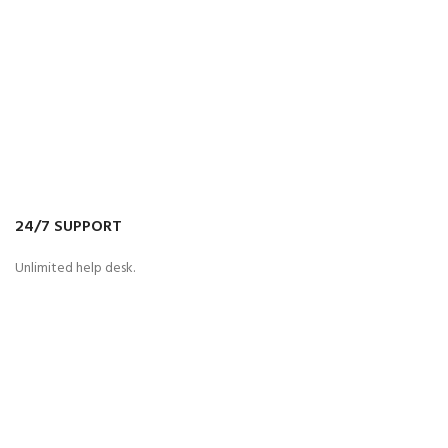
24/7 SUPPORT
Unlimited help desk.