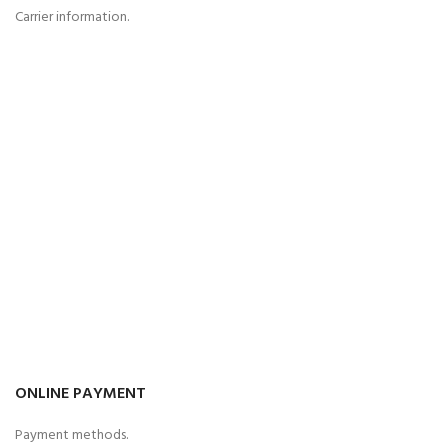
Carrier information.
ONLINE PAYMENT
Payment methods.