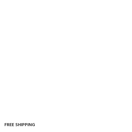
FREE SHIPPING