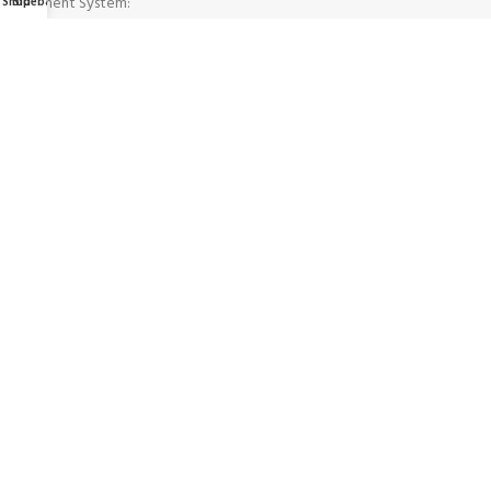
Payment System:
Shop
Sidebar
Shipping System:
Our Social Links:
THE GRIHASTI MART
2024 CREATED BY
KAKHA CREATIVES
. PREMIUM E-