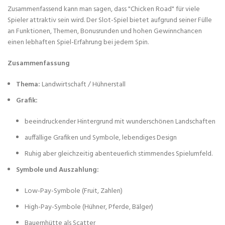
Zusammenfassend kann man sagen, dass "Chicken Road" für viele
Spieler attraktiv sein wird. Der Slot-Spiel bietet aufgrund seiner Fülle
an Funktionen, Themen, Bonusrunden und hohen Gewinnchancen
einen lebhaften Spiel-Erfahrung bei jedem Spin.
Zusammenfassung
Thema:
Landwirtschaft / Hühnerstall
Grafik:
beeindruckender Hintergrund mit wunderschönen Landschaften
auffällige Grafiken und Symbole, lebendiges Design
Ruhig aber gleichzeitig abenteuerlich stimmendes Spielumfeld.
Symbole und Auszahlung:
Low-Pay-Symbole (Fruit, Zahlen)
High-Pay-Symbole (Hühner, Pferde, Bälger)
Bauernhütte als Scatter