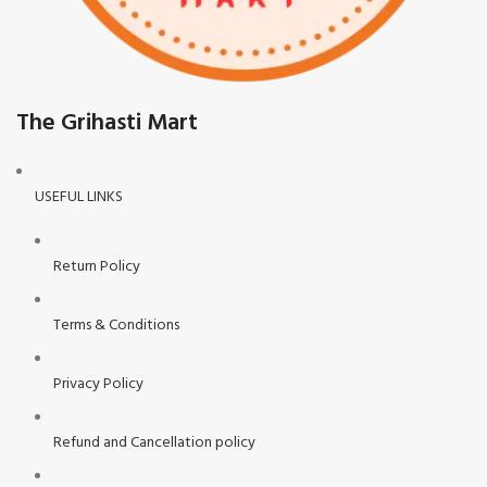
The Grihasti Mart
USEFUL LINKS
Return Policy
Terms & Conditions
Privacy Policy
Refund and Cancellation policy