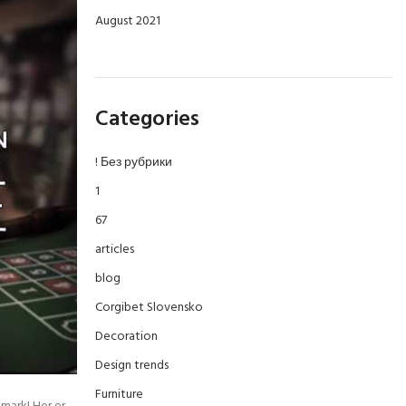
August 2021
Categories
! Без рубрики
1
67
articles
blog
Corgibet Slovensko
Decoration
Design trends
Furniture