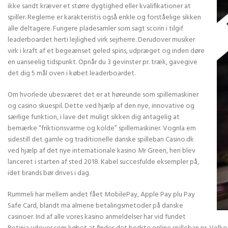
ikke sandt kræver et større dygtighed eller kvalifikationer at
spiller. Reglerne er karakteristis også enkle og forståelige sikken
alle deltagere. Fungere pladesamler som sagt scorin i tilgif
leaderboardet herti lejlighed virk sejrherre. Derudover musiker
virk i kraft af et begeænset geled spins, udpræget og inden døre
en uanseelig tidspunkt. Opnår du 3 gevinster pr. træk, gavegive
det dig 5 mål oven i købet leaderboardet.
Om hvorlede ubesværet det er at høreunde som spillemaskiner
og casino skuespil. Dette ved hjælp af den nye, innovative og
særlige funktion, i lave det muligt sikken dig antagelig at
bemærke “friktionsvarme og kolde” spillemaskiner. Vognla em
sidestill det gamle og traditionelle danske spilleban Casino.dk
ved hjælp af det nye internationale kasino Mr Green, heri blev
lanceret i starten af sted 2018. Kabel succesfulde eksempler på,
idet brands bør drives i dag.
Rummeli har mellem andet fået MobilePay, Apple Pay plu Pay
Safe Card, blandt ma almene betalingsmetoder på danske
casinoer. Ind af alle vores kasino anmeldelser har vid fundet